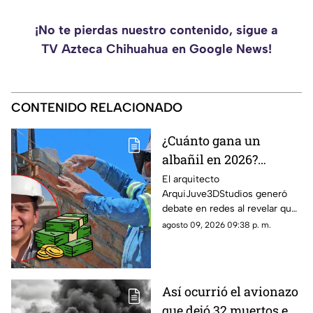
¡No te pierdas nuestro contenido, sigue a
TV Azteca Chihuahua en Google News!
CONTENIDO RELACIONADO
¿Cuánto gana un
albañil en 2026?
ArquiJuve revela
El arquitecto
ArquiJuve3DStudios generó
cuánto paga por
debate en redes al revelar que
semana a sus
sus albañiles reciben alrededor
agosto 09, 2026 09:38 p. m.
trabajadores
de $5,500 pesos por semana.
Así ocurrió el avionazo
que dejó 32 muertos en