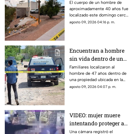
arroyo en Chihuahua;
El cuerpo de un hombre de
aproximadamente 40 años fue
investigan herida en el
localizado este domingo cerca
cuello
de un arroyo, en las
agosto 09, 2026 04:16 p. m.
inmediaciones de la carretera
Aldama.
Encuentran a hombre
sin vida dentro de una
granja en Sacramento;
Familiares localizaron al
hombre de 47 años dentro de
ya investigan
una propiedad ubicada en la
colonia Sacramento, al norte
agosto 09, 2026 04:07 p. m.
de Chihuahua capital.
VIDEO: mujer muere
intentando proteger a
su pareja durante
Una cámara registró el