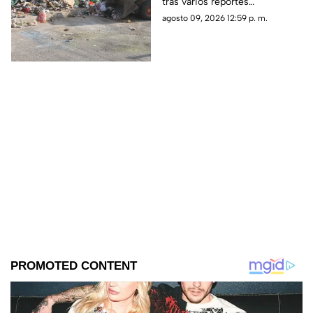
tras varios reportes
ciudadanos por acumulación
agosto 09, 2026 12:59 p. m.
de basura y tiliches.