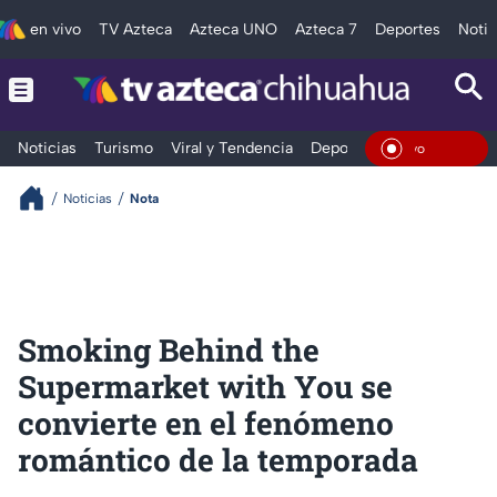
en vivo
TV Azteca
Azteca UNO
Azteca 7
Deportes
Notic
Noticias
Turismo
Viral y Tendencia
Deportes
Espectáculos
En Viv
Noticias
Nota
Smoking Behind the
Supermarket with You se
convierte en el fenómeno
romántico de la temporada