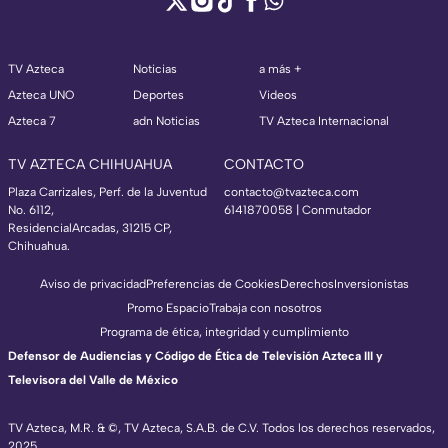
TV Azteca
Noticias
a más +
Azteca UNO
Deportes
Videos
Azteca 7
adn Noticias
TV Azteca Internacional
TV AZTECA CHIHUAHUA
CONTACTO
Plaza Carrizales, Perf. de la Juventud
contacto@tvazteca.com
No. 6112,
6141870058 | Conmutador
ResidencialArcadas, 31215 CP,
Chihuahua.
Aviso de privacidad
Preferencias de Cookies
Derechos
Inversionistas
Promo Espacio
Trabaja con nosotros
Programa de ética, integridad y cumplimiento
Defensor de Audiencias y Código de Ética de Televisión Azteca III y
Televisora del Valle de México
TV Azteca, M.R. & ©, TV Azteca, S.A.B. de C.V. Todos los derechos reservados,
2025.