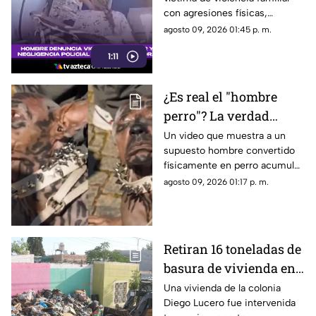
de atención policial
con agresiones físicas,
psicológicas y amenazas por
agosto 09, 2026 01:45 p. m.
parte de su pareja en Cajeme.
1:11
¿Es real el "hombre
perro"? La verdad
detrás del video viral
Un video que muestra a un
supuesto hombre convertido
en redes sociales
físicamente en perro acumuló
millones de reproducciones y
agosto 09, 2026 01:17 p. m.
provocó dudas entre usuarios
de redes sociales.
Retiran 16 toneladas de
basura de vivienda en
la colonia Diego Lucero
Una vivienda de la colonia
Diego Lucero fue intervenida