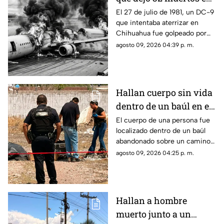
Chihuahua:
El 27 de julio de 1981, un DC-9
que intentaba aterrizar en
recordando la tragedia
Chihuahua fue golpeado por
del vuelo 230
una fuerte tormenta, salió de la
agosto 09, 2026 04:39 p. m.
pista y terminó partido en dos.
Hallan cuerpo sin vida
dentro de un baúl en el
complejo industrial
El cuerpo de una persona fue
localizado dentro de un baúl
Nombre de Dios
abandonado sobre un camino
de terracería.
agosto 09, 2026 04:25 p. m.
Hallan a hombre
muerto junto a un