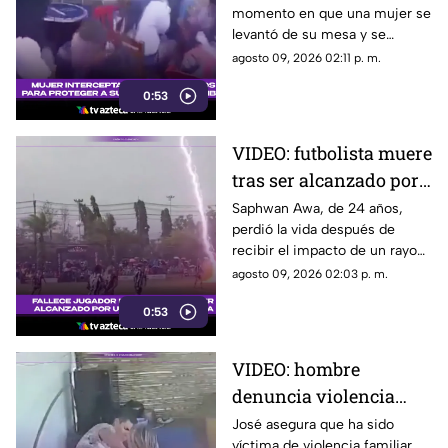
momento en que una mujer se
ataque armado en un
levantó de su mesa y se
bar
interpuso frente a su pareja
agosto 09, 2026 02:11 p. m.
cuando un hombre ingresó
0:53
armado a un bar de
Fusagasugá.
VIDEO: futbolista muere
tras ser alcanzado por
un rayo en pleno
Saphwan Awa, de 24 años,
perdió la vida después de
partido
recibir el impacto de un rayo
mientras disputaba un partido
agosto 09, 2026 02:03 p. m.
en la provincia de Narathiwat.
0:53
VIDEO: hombre
denuncia violencia
familiar y acusa falta
José asegura que ha sido
víctima de violencia familiar