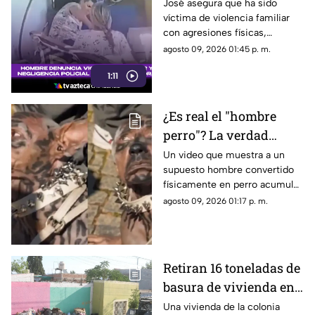
familiar y acusa falta
José asegura que ha sido
víctima de violencia familiar
de atención policial
con agresiones físicas,
psicológicas y amenazas por
agosto 09, 2026 01:45 p. m.
parte de su pareja en Cajeme.
1:11
¿Es real el "hombre
perro"? La verdad
detrás del video viral
Un video que muestra a un
supuesto hombre convertido
en redes sociales
físicamente en perro acumuló
millones de reproducciones y
agosto 09, 2026 01:17 p. m.
provocó dudas entre usuarios
de redes sociales.
Retiran 16 toneladas de
basura de vivienda en
la colonia Diego Lucero
Una vivienda de la colonia