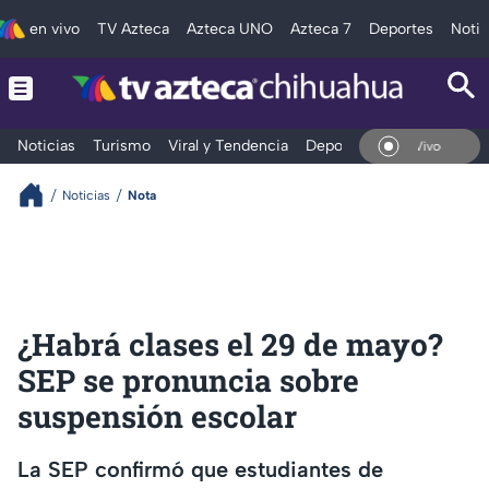
en vivo
TV Azteca
Azteca UNO
Azteca 7
Deportes
Notic
Noticias
Turismo
Viral y Tendencia
Deportes
Espectáculos
En Vivo
Noticias
Nota
¿Habrá clases el 29 de mayo?
SEP se pronuncia sobre
suspensión escolar
La SEP confirmó que estudiantes de