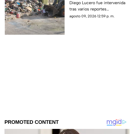
Diego Lucero fue intervenida
tras varios reportes
ciudadanos por acumulación
agosto 09, 2026 12:59 p. m.
de basura y tiliches.