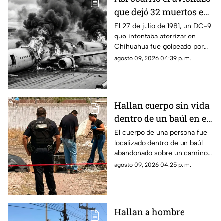
que dejó 32 muertos en
Chihuahua:
El 27 de julio de 1981, un DC-9
que intentaba aterrizar en
recordando la tragedia
Chihuahua fue golpeado por
del vuelo 230
una fuerte tormenta, salió de la
agosto 09, 2026 04:39 p. m.
pista y terminó partido en dos.
Hallan cuerpo sin vida
dentro de un baúl en el
complejo industrial
El cuerpo de una persona fue
localizado dentro de un baúl
Nombre de Dios
abandonado sobre un camino
de terracería.
agosto 09, 2026 04:25 p. m.
Hallan a hombre