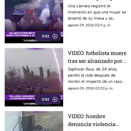
su pareja durante
Una cámara registró el
momento en que una mujer se
ataque armado en un
levantó de su mesa y se
bar
interpuso frente a su pareja
agosto 09, 2026 02:11 p. m.
cuando un hombre ingresó
0:53
armado a un bar de
Fusagasugá.
VIDEO: futbolista muere
tras ser alcanzado por
un rayo en pleno
Saphwan Awa, de 24 años,
perdió la vida después de
partido
recibir el impacto de un rayo
mientras disputaba un partido
agosto 09, 2026 02:03 p. m.
en la provincia de Narathiwat.
0:53
VIDEO: hombre
denuncia violencia