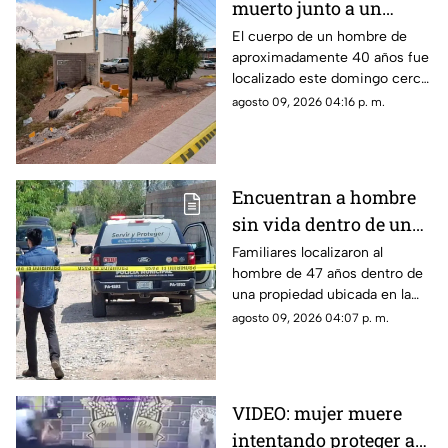
muerto junto a un
arroyo en Chihuahua;
El cuerpo de un hombre de
aproximadamente 40 años fue
investigan herida en el
localizado este domingo cerca
cuello
de un arroyo, en las
agosto 09, 2026 04:16 p. m.
inmediaciones de la carretera
Aldama.
Encuentran a hombre
sin vida dentro de una
granja en Sacramento;
Familiares localizaron al
hombre de 47 años dentro de
ya investigan
una propiedad ubicada en la
colonia Sacramento, al norte
agosto 09, 2026 04:07 p. m.
de Chihuahua capital.
VIDEO: mujer muere
intentando proteger a