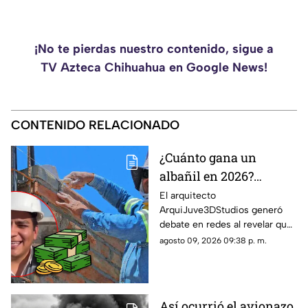
¡No te pierdas nuestro contenido, sigue a
TV Azteca Chihuahua en Google News!
CONTENIDO RELACIONADO
¿Cuánto gana un
albañil en 2026?
ArquiJuve revela
El arquitecto
ArquiJuve3DStudios generó
cuánto paga por
debate en redes al revelar que
semana a sus
sus albañiles reciben alrededor
agosto 09, 2026 09:38 p. m.
trabajadores
de $5,500 pesos por semana.
Así ocurrió el avionazo