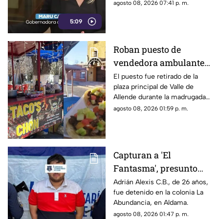
relacionados con los derechos
agosto 08, 2026 07:41 p. m.
de las audiencias.
5:09
Roban puesto de
vendedora ambulante
en Valle de Allende;
El puesto fue retirado de la
plaza principal de Valle de
piden ayuda para
Allende durante la madrugada,
localizarlo
junto con el asador, carpa,
agosto 08, 2026 01:59 p. m.
cajas de refrescos y demás
mobiliario.
Capturan a 'El
Fantasma', presunto
líder delictivo en
Adrián Alexis C.B., de 26 años,
fue detenido en la colonia La
Aldama
Abundancia, en Aldama.
agosto 08, 2026 01:47 p. m.