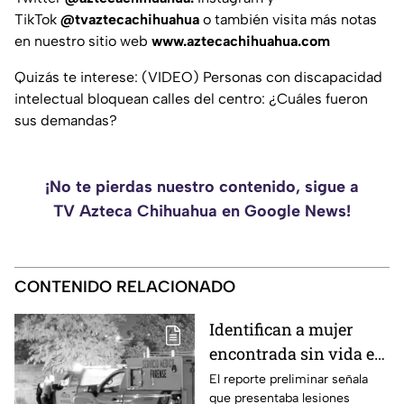
TikTok
@tvaztecachihuahua
o también visita más notas
en nuestro sitio web
www.aztecachihuahua.com
Quizás te interese: (VIDEO) Personas con discapacidad
intelectual bloquean calles del centro: ¿Cuáles fueron
sus demandas?
¡No te pierdas nuestro contenido, sigue a
TV Azteca Chihuahua en Google News!
CONTENIDO RELACIONADO
Identifican a mujer
encontrada sin vida en
la colonia Valles de
El reporte preliminar señala
que presentaba lesiones
Chihuahua