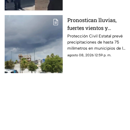
después de vender cemitas.
Pronostican lluvias,
fuertes vientos y
temperaturas de hasta
Protección Civil Estatal prevé
precipitaciones de hasta 75
39°C para Chihuahua
milímetros en municipios de la
zona suroeste, además de
agosto 08, 2026 12:59 p. m.
rachas de viento superiores a
55 km/h.