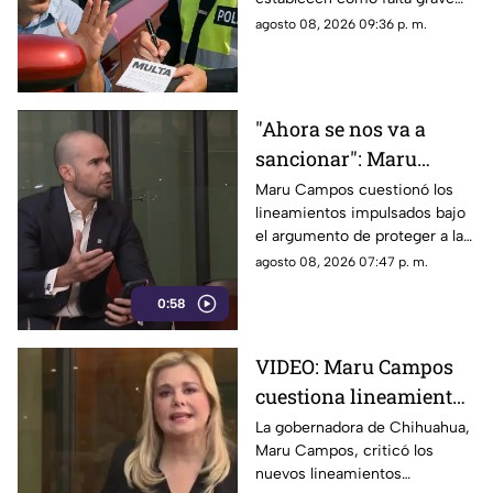
severas
superar en 25 kilómetros por
agosto 08, 2026 09:36 p. m.
hora el límite permitido.
"Ahora se nos va a
sancionar": Maru
Campos acusa censura
Maru Campos cuestionó los
lineamientos impulsados bajo
en nuevos
el argumento de proteger a las
lineamientos para
audiencias y afirmó que
agosto 08, 2026 07:47 p. m.
medios
representan una amenaza para
0:58
la libertad de expresión.
VIDEO: Maru Campos
cuestiona lineamientos
para medios y advierte
La gobernadora de Chihuahua,
Maru Campos, criticó los
riesgos para la libertad
nuevos lineamientos
de expresión