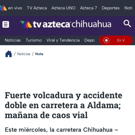
en vivo
TV Azteca
Azteca UNO
Azteca 7
Deportes
Notic
Noticias
Turismo
Viral y Tendencia
Deportes
Espectáculos
En Vivo
Noticias
Nota
Fuerte volcadura y accidente
doble en carretera a Aldama;
mañana de caos vial
Este miércoles, la carretera Chihuahua –