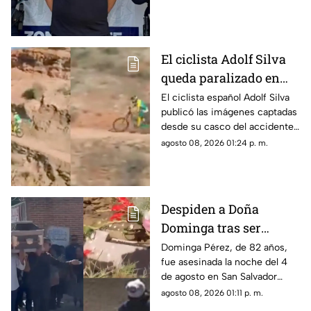
El ciclista Adolf Silva
queda paralizado en
vivo; liberan video del
El ciclista español Adolf Silva
publicó las imágenes captadas
brutal accidente
desde su casco del accidente
que sufrió durante el Red Bull
agosto 08, 2026 01:24 p. m.
Rampage 2025.
Despiden a Doña
Dominga tras ser
asesinada por 90 pesos
Dominga Pérez, de 82 años,
fue asesinada la noche del 4
en Amozoc
de agosto en San Salvador
Chachapa, Amozoc, Puebla,
agosto 08, 2026 01:11 p. m.
cuando regresaba a casa