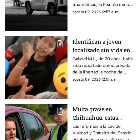
traumáticas; la Fiscalía inició
las investigaciones para
agosto 09, 2026 12:57 a. m.
esclarecer el caso.
Identifican a joven
localizado sin vida en
Ciudad Juárez; había
Gabriel M.L., de 20 años, había
sido reportado como privado
sido "levantado"
de la libertad la noche del
jueves.
agosto 09, 2026 12:51 a. m.
Multa grave en
Chihuahua: estas
velocidades ya pueden
Las reformas a la Ley de
Vialidad y Tránsito del Estado
generar sanciones más
establecen como falta grave