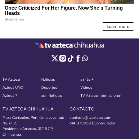
TV Azteca
Noticias
a más +
Azteca UNO
Deportes
Videos
Azteca 7
adn Noticias
TV Azteca Internacional
TV AZTECA CHIHUAHUA
CONTACTO
Plaza Carrizales, Perf. de la Juventud
contacto@tvazteca.com
No. 6112,
6141870058 | Conmutador
ResidencialArcadas, 31215 CP,
Chihuahua.