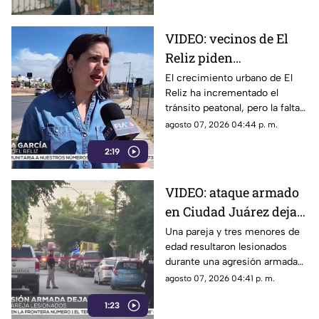
hora.
VIDEO: vecinos de El
Reliz piden
construcción de
El crecimiento urbano de El
Reliz ha incrementado el
banquetas ante riesgo
tránsito peatonal, pero la falta
para peatones
de banquetas obliga a
agosto 07, 2026 04:44 p. m.
habitantes a caminar por la
2:19
calle o entre terracería y
piedras.
VIDEO: ataque armado
en Ciudad Juárez deja
cinco personas
Una pareja y tres menores de
edad resultaron lesionados
heridas, entre ellos tres
durante una agresión armada
menores
registrada en el
agosto 07, 2026 04:41 p. m.
fraccionamiento Real del
1:23
Campanario.