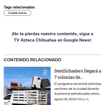
Tags relacionados
Ciudad Juárez
¡No te pierdas nuestro contenido, sigue a
TV Azteca Chihuahua en Google News!
CONTENIDO RELACIONADO
Destilichadero llegará a
7 colonias de
Chihuahua del 10 al 15
El programa recorrerá distintos
sectores de la ciudad durante
de agosto; consulta las
la próxima semana para retirar
fechas y puntos
muebles, objetos y otros
agosto 08, 2026 11:03 a. m.
residuos de gran tamaño.