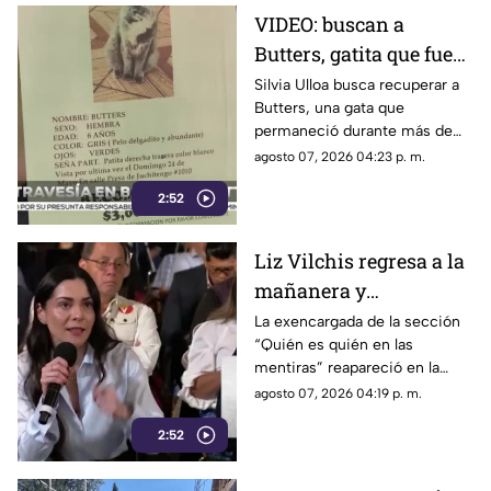
VIDEO: buscan a
Butters, gatita que fue
dada en adopción tras
Silvia Ulloa busca recuperar a
Butters, una gata que
desaparecer en Ciudad
permaneció durante más de
Juárez
cinco años con su familia
agosto 07, 2026 04:23 p. m.
antes de escapar de su
2:52
domicilio y ser resguardada
por autoridades.
Liz Vilchis regresa a la
mañanera y
protagoniza nuevo
La exencargada de la sección
“Quién es quién en las
choque con medios de
mentiras” reapareció en la
comunicación
conferencia presidencial.
agosto 07, 2026 04:19 p. m.
2:52