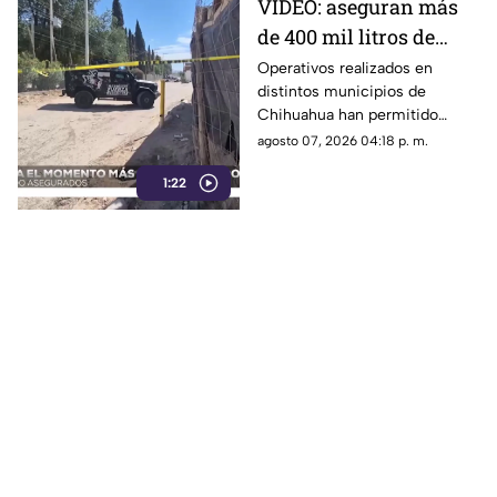
VIDEO: aseguran más
de 400 mil litros de
combustible
Operativos realizados en
distintos municipios de
presuntamente ilegal
Chihuahua han permitido
en Chihuahua
asegurar más de 400 mil litros
agosto 07, 2026 04:18 p. m.
de combustible de presunta
1:22
procedencia ilegal.