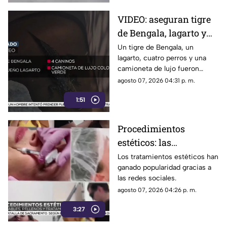
VIDEO: aseguran tigre
de Bengala, lagarto y
perros exóticos durante
Un tigre de Bengala, un
lagarto, cuatro perros y una
cateo en Ciudad Juárez
camioneta de lujo fueron
asegurados durante un
agosto 07, 2026 04:31 p. m.
operativo.
1:51
Procedimientos
estéticos: las
recomendaciones antes
Los tratamientos estéticos han
ganado popularidad gracias a
de aplicar rellenos o
las redes sociales.
láser
agosto 07, 2026 04:26 p. m.
3:27