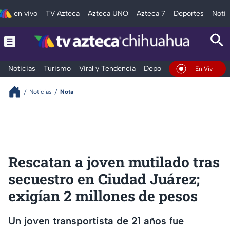
en vivo
TV Azteca
Azteca UNO
Azteca 7
Deportes
Notic
Noticias
Turismo
Viral y Tendencia
Deportes
Espectáculos
En Vivo
Noticias
Nota
Rescatan a joven mutilado tras
secuestro en Ciudad Juárez;
exigían 2 millones de pesos
Un joven transportista de 21 años fue