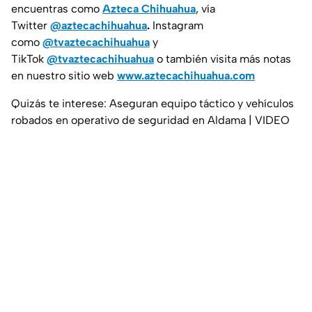
encuentras como
Azteca Chihuahua
, vía
Twitter
@aztecachihuahua
.
Instagram
como
@tvaztecachihuahua
y
TikTok
@tvaztecachihuahua
o también visita más notas
en nuestro sitio web
www.aztecachihuahua.com
Quizás te interese: Aseguran equipo táctico y vehículos
robados en operativo de seguridad en Aldama | VIDEO