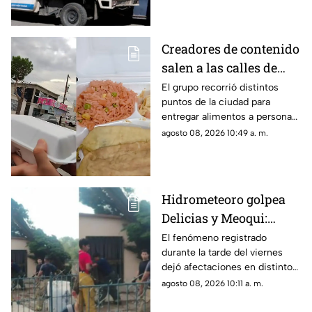
Creadores de contenido
salen a las calles de
Chihuahua para
El grupo recorrió distintos
puntos de la ciudad para
repartir comida y se
entregar alimentos a personas
viralizan
que trabajan o permanecen en
agosto 08, 2026 10:49 a. m.
las calles, entre ellos
vendedores ambulantes y
quienes ofrecen servicios a
automovilistas.
Hidrometeoro golpea
Delicias y Meoqui:
derriba árboles, postes
El fenómeno registrado
durante la tarde del viernes
y causa daños en
dejó afectaciones en distintos
viviendas
puntos de Delicias y Meoqui,
agosto 08, 2026 10:11 a. m.
donde se reportaron vientos
de hasta 80 kilómetros por