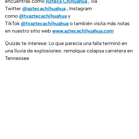
encuentras como
Azteca Chihuahua
, vía
Twitter
@aztecachihuahua
.
Instagram
como
@tvaztecachihuahua
y
TikTok
@tvaztecachihuahua
o también visita más notas
en nuestro sitio web
www.aztecachihuahua.com
Quizás te interese: Lo que parecía una falla terminó en
una lluvia de explosiones: remolque colapsa carretera en
Tennessee