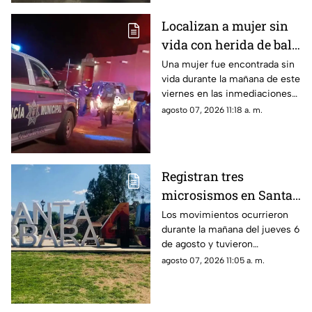
Localizan a mujer sin
vida con herida de bala
en la cabeza cerca del
Una mujer fue encontrada sin
vida durante la mañana de este
Campo 34 en
viernes en las inmediaciones
Cuauhtémoc
del Campo 34, en el municipio
agosto 07, 2026 11:18 a. m.
de Cuauhtémoc
Registran tres
microsismos en Santa
Bárbara; tuvieron
Los movimientos ocurrieron
durante la mañana del jueves 6
epicentro cerca de
de agosto y tuvieron
Parral
magnitudes de entre 2.2 y 2.4
agosto 07, 2026 11:05 a. m.