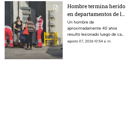
Hombre termina herido
en departamentos de la
Juan Escutia; así lo
Un hombre de
aproximadamente 40 años
encontraron
resultó lesionado luego de caer
desde un balcón ubicado a
agosto 07, 2026 10:54 a. m.
unos tres metros de altura.