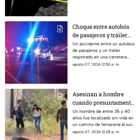
distintos municipios.
Choque entre autobús
de pasajeros y tráiler
deja 10 lesionados en
Un accidente entre un autobús
de pasajeros y un tráiler
carretera cercana a
registrado en una carretera
Camargo; conductor
cercana a Camargo dejó al
agosto 07, 2026 12:50 p. m.
huyó del lugar
menos 10 personas lesionadas,
entre ellas un menor de edad.
Asesinan a hombre
cuando presuntamente
se dirigía a trabajar en
Un hombre de entre 35 y 40
años fue localizado sin vida en
colonia Los Llanos de
un camino de terracería al sur
Chihuahua
de la ciudad de Chihuahua.
agosto 07, 2026 12:28 p. m.