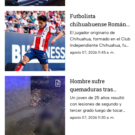
Futbolista
chihuahuense Román
Torres cumple el sueño
El jugador originario de
Chihuahua, formado en el Club
de enfrentar a Lionel
Independiente Chihuahua, fue
Messi en la Leagues
titular con Atlético de San Luis.
agosto 07, 2026 11:45 a. m.
Cup 2026
Hombre sufre
quemaduras tras
recibir descarga
Un joven de 25 años resultó
con lesiones de segundo y
eléctrica por cable
tercer grado luego de tocar
expuesto en banqueta
accidentalmente un cable con
agosto 07, 2026 11:30 a. m.
de Ciudad Juárez
energía eléctrica que se
encontraba sobre la vía pública.