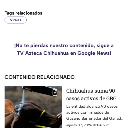
Tags relacionados
Virales
¡No te pierdas nuestro contenido, sigue a
TV Azteca Chihuahua en Google News!
CONTENIDO RELACIONADO
Chihuahua suma 90
casos activos de GBG y
se mantiene entre los
La entidad alcanzó 90 casos
activos confirmados de
estados con mayor
Gusano Barrenador del Ganado
registro nacional
(GBG), con presencia en
agosto 07, 2026 01:04 p. m.