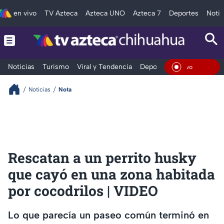
en vivo
TV Azteca
Azteca UNO
Azteca 7
Deportes
Notic
Noticias
Turismo
Viral y Tendencia
Deportes
Espectáculos
En Viv
Noticias
Nota
Rescatan a un perrito husky
que cayó en una zona habitada
por cocodrilos | VIDEO
Lo que parecía un paseo común terminó en