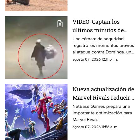
VIDEO: Captan los
últimos minutos de
vida de Dominga,
Una cámara de seguridad
registró los momentos previos
abuelita asesinada por
al ataque contra Dominga, una
90 pesos en Puebla
mujer de 83 años que fue
agosto 07, 2026 12:11 p. m.
asesinada en San Salvador
Chachapa.
Nueva actualización de
Marvel Rivals reducirá
su tamaño y liberará
NetEase Games prepara una
importante optimización para
espacio en PC y
Marvel Rivals.
consolas
agosto 07, 2026 11:56 a. m.