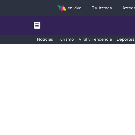
en vivo
TV Azteca
Aztec
Noticias
Turismo
Viral y Tendencia
Deportes