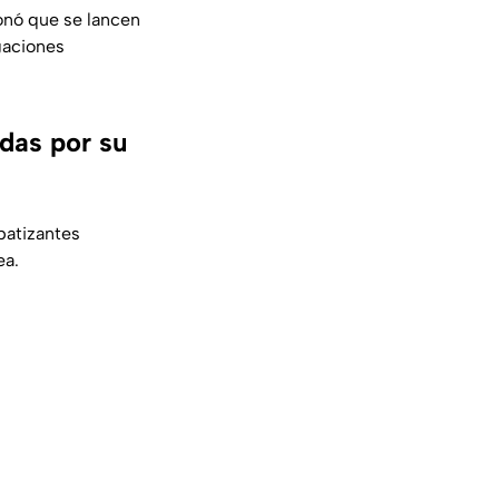
onó que se lancen
igaciones
das por su
patizantes
ea.