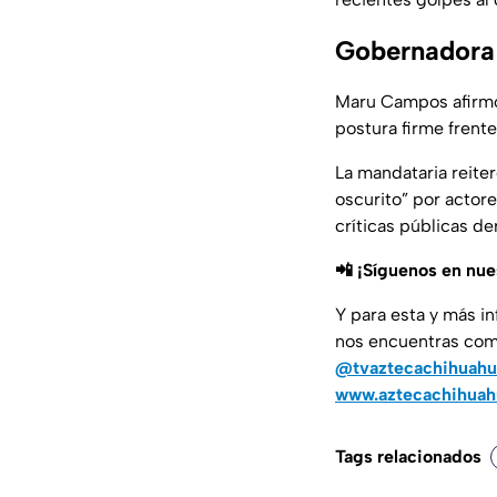
Gobernadora 
Maru Campos afirmó
postura firme frente
La mandataria reite
oscurito” por actor
críticas públicas d
📲 ¡Síguenos en nu
Y para esta y más i
nos encuentras co
@tvaztecachihuahu
www.aztecachihua
Tags relacionados