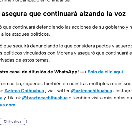
asegura que continuará alzando la voz
 que continuará defendiendo las acciones de su gobierno y 
 a los ataques políticos.
ró que seguirá denunciando lo que considera pactos y acuerdo
es políticos vinculados con Morena y aseguró que continuará 
erivadas de estos temas.
estro canal de difusión de WhatsApp! —>
Solo da clic aquí
nformación, síguenos también en nuestras múltiples redes soc
mo
Azteca Chihuahua
, vía Twitter
@aztecachihuahua
.
Instag
a
y TikTok
@tvaztecachihuahua
o también visita más notas en
hua.com
Chihuahua