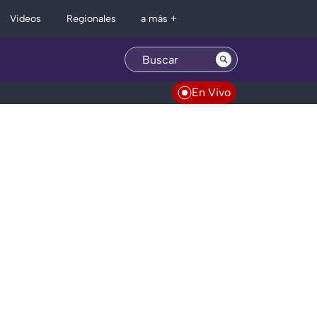
Regionales
Videos
a más +
En Vivo