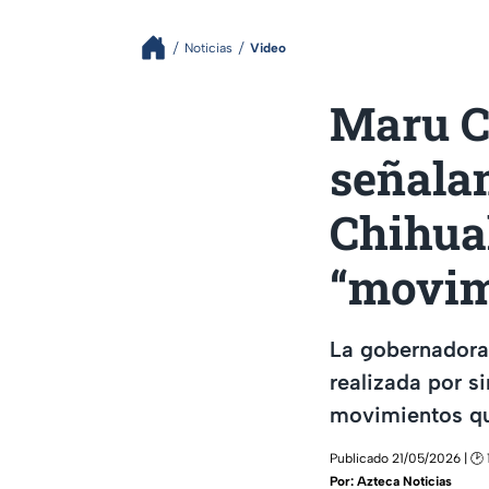
Noticias
Video
Maru C
señala
Chihua
“movim
La gobernadora 
realizada por s
movimientos que
Publicado 21/05/2026 | 🕑 
Por:
Azteca Noticias