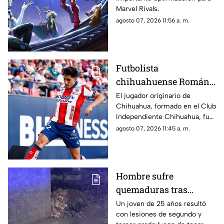
espacio en PC y
Marvel Rivals.
consolas
agosto 07, 2026 11:56 a. m.
Futbolista
chihuahuense Román
Torres cumple el sueño
El jugador originario de
Chihuahua, formado en el Club
de enfrentar a Lionel
Independiente Chihuahua, fue
Messi en la Leagues
titular con Atlético de San Luis.
agosto 07, 2026 11:45 a. m.
Cup 2026
Hombre sufre
quemaduras tras
recibir descarga
Un joven de 25 años resultó
con lesiones de segundo y
eléctrica por cable