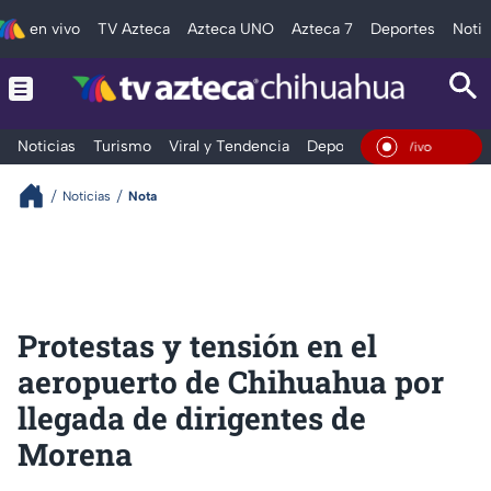
en vivo
TV Azteca
Azteca UNO
Azteca 7
Deportes
Notic
Noticias
Turismo
Viral y Tendencia
Deportes
Espectáculos
En Vivo
Noticias
Nota
Protestas y tensión en el
aeropuerto de Chihuahua por
llegada de dirigentes de
Morena