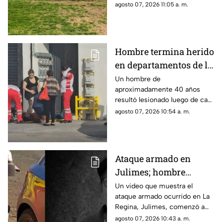
magnitudes de entre 2.2 y 2.4
agosto 07, 2026 11:05 a. m.
Hombre termina herido
en departamentos de la
Juan Escutia; así lo
Un hombre de
aproximadamente 40 años
encontraron
resultó lesionado luego de caer
desde un balcón ubicado a
agosto 07, 2026 10:54 a. m.
unos tres metros de altura.
Ataque armado en
Julimes; hombre
dispara a otro por
Un video que muestra el
ataque armado ocurrido en La
conflicto |VIDEO
Regina, Julimes, comenzó a
difundirse en redes sociales.
agosto 07, 2026 10:43 a. m.