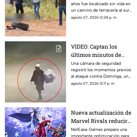
años fue localizado sin vida en
colonia Los Llanos de
un camino de terracería al sur
Chihuahua
de la ciudad de Chihuahua.
agosto 07, 2026 12:28 p. m.
VIDEO: Captan los
últimos minutos de
vida de Dominga,
Una cámara de seguridad
registró los momentos previos
abuelita asesinada por
al ataque contra Dominga, una
90 pesos en Puebla
mujer de 83 años que fue
agosto 07, 2026 12:11 p. m.
asesinada en San Salvador
Chachapa.
Nueva actualización de
Marvel Rivals reducirá
su tamaño y liberará
NetEase Games prepara una
importante optimización para