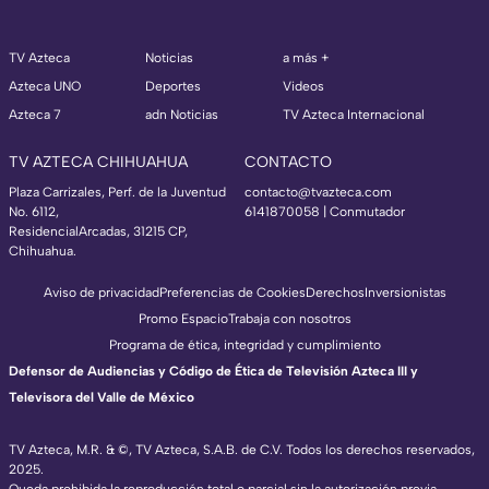
TV Azteca
Noticias
a más +
Azteca UNO
Deportes
Videos
Azteca 7
adn Noticias
TV Azteca Internacional
TV AZTECA CHIHUAHUA
CONTACTO
Plaza Carrizales, Perf. de la Juventud
contacto@tvazteca.com
No. 6112,
6141870058 | Conmutador
ResidencialArcadas, 31215 CP,
Chihuahua.
Aviso de privacidad
Preferencias de Cookies
Derechos
Inversionistas
Promo Espacio
Trabaja con nosotros
Programa de ética, integridad y cumplimiento
Defensor de Audiencias y Código de Ética de Televisión Azteca III y
Televisora del Valle de México
TV Azteca, M.R. & ©, TV Azteca, S.A.B. de C.V. Todos los derechos reservados,
2025.