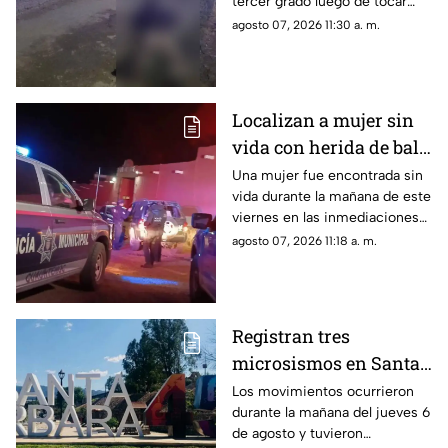
tercer grado luego de tocar
expuesto en banqueta
accidentalmente un cable con
agosto 07, 2026 11:30 a. m.
de Ciudad Juárez
energía eléctrica que se
encontraba sobre la vía pública.
Localizan a mujer sin
vida con herida de bala
en la cabeza cerca del
Una mujer fue encontrada sin
vida durante la mañana de este
Campo 34 en
viernes en las inmediaciones
Cuauhtémoc
del Campo 34, en el municipio
agosto 07, 2026 11:18 a. m.
de Cuauhtémoc
Registran tres
microsismos en Santa
Bárbara; tuvieron
Los movimientos ocurrieron
durante la mañana del jueves 6
epicentro cerca de
de agosto y tuvieron
Parral