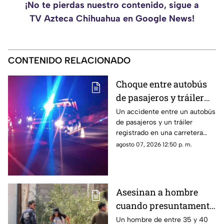
¡No te pierdas nuestro contenido, sigue a
TV Azteca Chihuahua en Google News!
CONTENIDO RELACIONADO
Choque entre autobús
de pasajeros y tráiler
deja 10 lesionados en
Un accidente entre un autobús
de pasajeros y un tráiler
carretera cercana a
registrado en una carretera
Camargo; conductor
cercana a Camargo dejó al
agosto 07, 2026 12:50 p. m.
huyó del lugar
menos 10 personas lesionadas,
entre ellas un menor de edad.
Asesinan a hombre
cuando presuntamente
se dirigía a trabajar en
Un hombre de entre 35 y 40