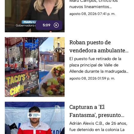
Maru Campos, criticó los
riesgos para la libertad
nuevos lineamientos
de expresión
relacionados con los derechos
agosto 08, 2026 07:41 p. m.
de las audiencias.
5:09
Roban puesto de
vendedora ambulante
en Valle de Allende;
El puesto fue retirado de la
plaza principal de Valle de
piden ayuda para
Allende durante la madrugada,
localizarlo
junto con el asador, carpa,
agosto 08, 2026 01:59 p. m.
cajas de refrescos y demás
mobiliario.
Capturan a 'El
Fantasma', presunto
líder delictivo en
Adrián Alexis C.B., de 26 años,
fue detenido en la colonia La
Aldama