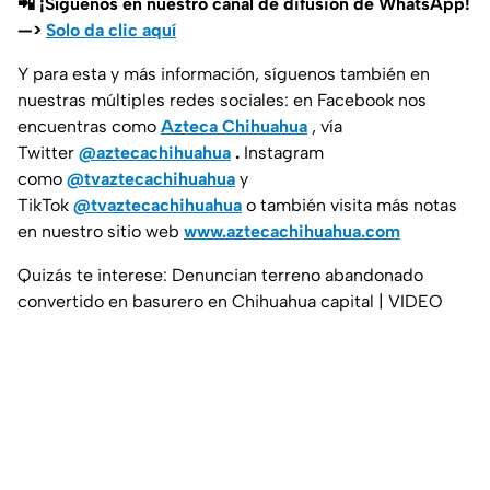
📲 ¡Síguenos en nuestro canal de difusión de WhatsApp!
—>
Solo da clic aquí
Y para esta y más información, síguenos también en
nuestras múltiples redes sociales: en Facebook nos
encuentras como
Azteca Chihuahua
, vía
Twitter
@aztecachihuahua
.
Instagram
como
@tvaztecachihuahua
y
TikTok
@tvaztecachihuahua
o también visita más notas
en nuestro sitio web
www.aztecachihuahua.com
Quizás te interese: Denuncian terreno abandonado
convertido en basurero en Chihuahua capital | VIDEO