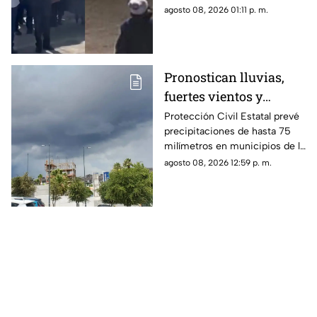
Chachapa, Amozoc, Puebla,
agosto 08, 2026 01:11 p. m.
cuando regresaba a casa
después de vender cemitas.
Pronostican lluvias,
fuertes vientos y
temperaturas de hasta
Protección Civil Estatal prevé
precipitaciones de hasta 75
39°C para Chihuahua
milímetros en municipios de la
zona suroeste, además de
agosto 08, 2026 12:59 p. m.
rachas de viento superiores a
55 km/h.