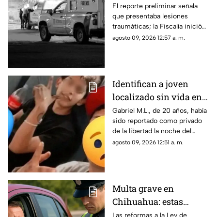
la colonia Valles de
El reporte preliminar señala
que presentaba lesiones
Chihuahua
traumáticas; la Fiscalía inició
las investigaciones para
agosto 09, 2026 12:57 a. m.
esclarecer el caso.
Identifican a joven
localizado sin vida en
Ciudad Juárez; había
Gabriel M.L., de 20 años, había
sido reportado como privado
sido "levantado"
de la libertad la noche del
jueves.
agosto 09, 2026 12:51 a. m.
Multa grave en
Chihuahua: estas
velocidades ya pueden
Las reformas a la Ley de