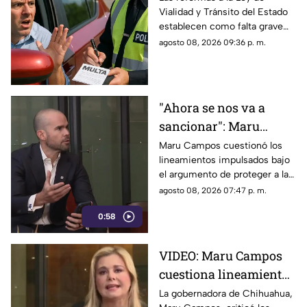
Vialidad y Tránsito del Estado
generar sanciones más
establecen como falta grave
severas
superar en 25 kilómetros por
agosto 08, 2026 09:36 p. m.
hora el límite permitido.
"Ahora se nos va a
sancionar": Maru
Campos acusa censura
Maru Campos cuestionó los
lineamientos impulsados bajo
en nuevos
el argumento de proteger a las
lineamientos para
audiencias y afirmó que
agosto 08, 2026 07:47 p. m.
medios
representan una amenaza para
0:58
la libertad de expresión.
VIDEO: Maru Campos
cuestiona lineamientos
para medios y advierte
La gobernadora de Chihuahua,