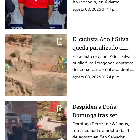
Abundancia, en Aldama.
agosto 08, 2026 01:47 p. m.
El ciclista Adolf Silva
queda paralizado en
vivo; liberan video del
El ciclista español Adolf Silva
publicó las imágenes captadas
brutal accidente
desde su casco del accidente
que sufrió durante el Red Bull
agosto 08, 2026 01:24 p. m.
Rampage 2025.
Despiden a Doña
Dominga tras ser
asesinada por 90 pesos
Dominga Pérez, de 82 años,
fue asesinada la noche del 4
en Amozoc
de agosto en San Salvador