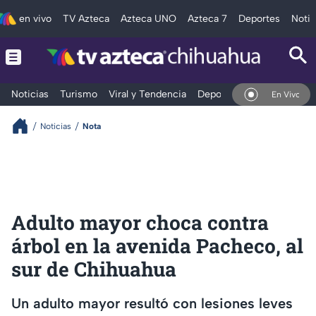
en vivo
TV Azteca
Azteca UNO
Azteca 7
Deportes
Notic
Noticias
Turismo
Viral y Tendencia
Deportes
Espectáculos
En Vivo
Noticias
Nota
Adulto mayor choca contra
árbol en la avenida Pacheco, al
sur de Chihuahua
Un adulto mayor resultó con lesiones leves