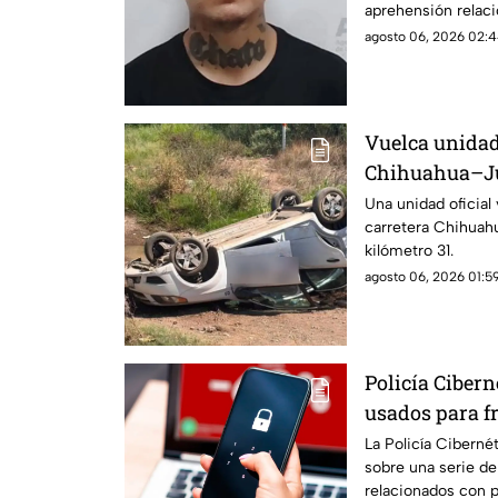
aprehensión relaci
violencia familiar 
agosto 06, 2026 02:4
víctimas.
Vuelca unidad 
Chihuahua–Juá
resultan lesi
Una unidad oficial 
carretera Chihuahu
kilómetro 31.
agosto 06, 2026 01:59
Policía Cibern
usados para f
estos son los 
La Policía Cibernét
sobre una serie d
relacionados con p