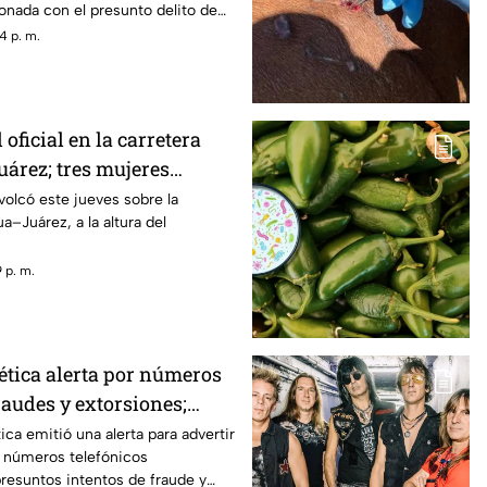
onada con el presunto delito de
agravada en perjuicio de tres
4 p. m.
oficial en la carretera
rez; tres mujeres
onadas
volcó este jueves sobre la
a–Juárez, a la altura del
 p. m.
ética alerta por números
raudes y extorsiones;
que debes evitar
ica emitió una alerta para advertir
e números telefónicos
resuntos intentos de fraude y