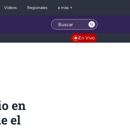
Regionales
Videos
a más +
En Vivo
io en
e el