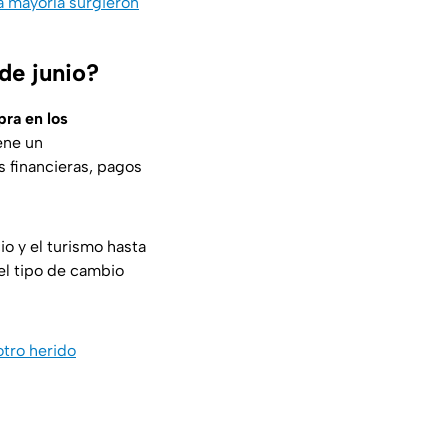
a mayoría surgieron
de junio?
pra en los
ene un
 financieras, pagos
o y el turismo hasta
 el tipo de cambio
otro herido