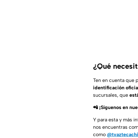
¿Qué necesit
Ten en cuenta que p
identificación ofici
sucursales, que
est
📲 ¡Síguenos en nu
Y para esta y más i
nos encuentras co
como
@tvaztecach