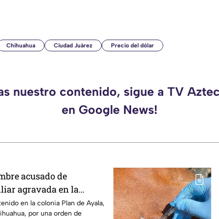
Chihuahua
Ciudad Juárez
Precio del dólar
das nuestro contenido, sigue a TV Azte
en Google News!
mbre acusado de
liar agravada en la
ihuahua
nido en la colonia Plan de Ayala,
hihuahua, por una orden de