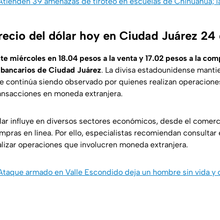
 Atienden 39 amenazas de tiroteo en escuelas de Chihuahua; l
recio del dólar hoy en Ciudad Juárez 24 
ste miércoles en 18.04 pesos a la venta y 17.02 pesos a la com
 bancarios de Ciudad Juárez
. La divisa estadounidense manti
continúa siendo observado por quienes realizan operaciones
ransacciones en moneda extranjera.
ólar influye en diversos sectores económicos, desde el comerci
mpras en línea. Por ello, especialistas recomiendan consultar
alizar operaciones que involucren moneda extranjera.
 Ataque armado en Valle Escondido deja un hombre sin vida y 