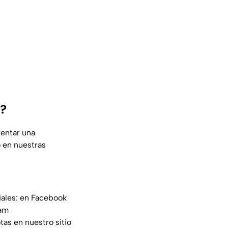
a?
sentar una
o en nuestras
iales: en Facebook
am
tas en nuestro sitio