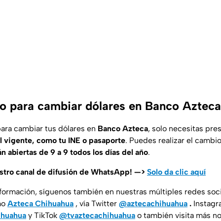
o para cambiar dólares en Banco Aztec
ara cambiar tus dólares en
Banco Azteca
, solo necesitas pre
al vigente, como tu INE o pasaporte
. Puedes realizar el cambi
án abiertas de 9 a 9 todos los días del año
.
estro canal de difusión de WhatsApp! —>
Solo da clic aquí
nformación, síguenos también en nuestras múltiples redes soc
mo
Azteca Chihuahua
, vía Twitter
@aztecachihuahua
.
Instagr
ihuahua
y TikTok
@tvaztecachihuahua
o también visita más no