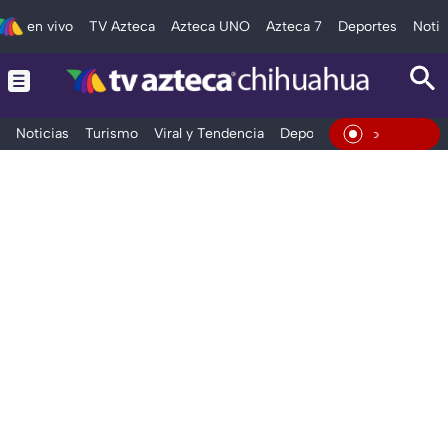
en vivo
TV Azteca
Azteca UNO
Azteca 7
Deportes
Notic
Noticias
Turismo
Viral y Tendencia
Deportes
Espectáculos
En Viv