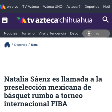
en vivo
TV Azteca
Azteca UNO
Azteca 7
Deportes
Notic
Noticias
Turismo
Viral y Tendencia
Deportes
Espectáculos
En V
Deportes
Nota
Natalia Sáenz es llamada a la
preselección mexicana de
básquet rumbo a torneo
internacional FIBA