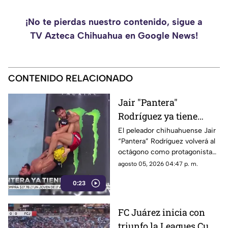
¡No te pierdas nuestro contenido, sigue a
TV Azteca Chihuahua en Google News!
CONTENIDO RELACIONADO
Jair "Pantera"
Rodríguez ya tiene
rival para su regreso a
El peleador chihuahuense Jair
“Pantera” Rodríguez volverá al
UFC | VIDEO
octágono como protagonista
de una función estelar de UFC.
agosto 05, 2026 04:47 p. m.
0:23
FC Juárez inicia con
triunfo la Leagues Cup