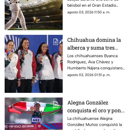
19 aficionados heridos |
béisbol en el Gran Estadio
VIDEO
Parral provocó la atención de
agosto 03, 2026 11:50 a. m.
19 aficionados por picaduras.
Chihuahua domina la
alberca y suma tres
oros en Santo Domingo
Los chihuahuenses Byanca
Rodríguez, Ava Chávez y
2026
Humberto Nájera conquistaron
tres medallas de oro en la
agosto 02, 2026 01:51 p. m.
última jornada de natación de
Santo Domingo 2026.
Alegna González
conquista el oro y pone
en alto a Chihuahua en
La chihuahuense Alegna
González Muñoz conquistó la
Santo Domingo