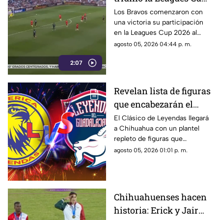
2026 | VIDEO
Los Bravos comenzaron con
una victoria su participación
en la Leagues Cup 2026 al
imponerse 2-1 como visitantes
agosto 05, 2026 04:44 p. m.
al Minnesota United.
2:07
Revelan lista de figuras
que encabezarán el
Clásico de Leyendas
El Clásico de Leyendas llegará
a Chihuahua con un plantel
entre América y Chivas
repleto de figuras que
en Chihuahua
marcaron una época en la Liga
agosto 05, 2026 01:01 p. m.
MX.
Chihuahuenses hacen
historia: Erick y Jair