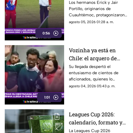
Portillo conquistan el
Los hermanos Erick y Jair
Portillo, originarios de
salto de altura en Santo
Cuauhtémoc, protagonizaron
Domingo 2026
una jornada histórica para el
agosto 05, 2026 01:28 a. m.
atletismo mexicano.
0:56
Vozinha ya está en
Chile: el arquero de
Cabo Verde se acerca a
Su llegada despertó el
entusiasmo de cientos de
convertirse en refuerzo
aficionados, quienes lo
de Colo Colo
recibieron con cánticos y
agosto 04, 2026 05:43 p. m.
banderas tras su destacada
1:01
actuación en el Mundial 2026
Leagues Cup 2026:
calendario, formato y
todo lo que debes saber
La Leagues Cup 2026