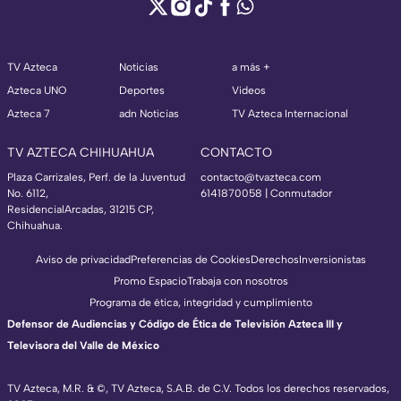
TV Azteca
Noticias
a más +
Azteca UNO
Deportes
Videos
Azteca 7
adn Noticias
TV Azteca Internacional
TV AZTECA CHIHUAHUA
CONTACTO
Plaza Carrizales, Perf. de la Juventud
contacto@tvazteca.com
No. 6112,
6141870058 | Conmutador
ResidencialArcadas, 31215 CP,
Chihuahua.
Aviso de privacidad
Preferencias de Cookies
Derechos
Inversionistas
Promo Espacio
Trabaja con nosotros
Programa de ética, integridad y cumplimiento
Defensor de Audiencias y Código de Ética de Televisión Azteca III y
Televisora del Valle de México
TV Azteca, M.R. & ©, TV Azteca, S.A.B. de C.V. Todos los derechos reservados,