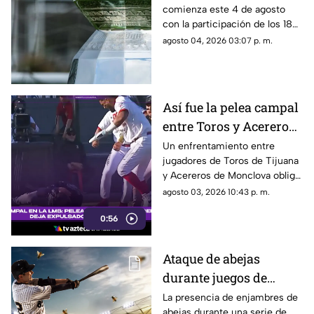
comienza este 4 de agosto
del torneo entre Liga
con la participación de los 18
MX y MLS
clubes de la Liga MX y los 18
agosto 04, 2026 03:07 p. m.
mejores equipos de la MLS.
Así fue la pelea campal
entre Toros y Acereros
de la LMB; hay
Un enfrentamiento entre
jugadores de Toros de Tijuana
expulsados y un
y Acereros de Monclova obligó
jugador hospitalizado
a suspender temporalmente el
agosto 03, 2026 10:43 p. m.
encuentro de la Liga Mexicana
0:56
de Beisbol.
Ataque de abejas
durante juegos de
béisbol en Parral deja
La presencia de enjambres de
abejas durante una serie de