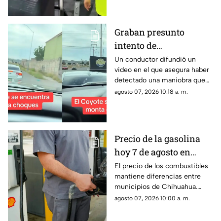
mantienen la exigencia de que
la Fiscalía avance en la
investigación.
Graban presunto
intento de
“montachoques” en
Un conductor difundió un
video en el que asegura haber
Chihuahua; conductor
detectado una maniobra que
confronta a otro
atribuyó a un presunto
agosto 07, 2026 10:18 a. m.
automovilista
“montachoques” en calles de
Chihuahua.
Precio de la gasolina
hoy 7 de agosto en
Chihuahua: así cuesta
El precio de los combustibles
mantiene diferencias entre
el litro de Magna,
municipios de Chihuahua.
Premium y Diésel
Este viernes 7 de agosto, la
agosto 07, 2026 10:00 a. m.
gasolina Magna registra un
promedio estatal de 22.36