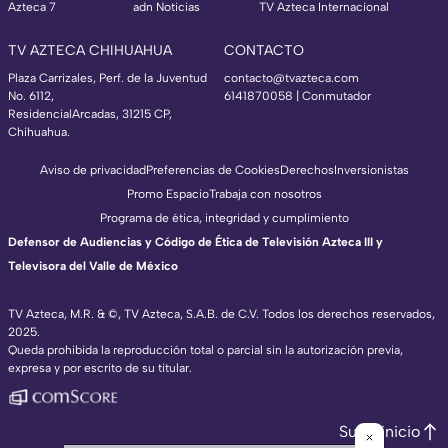
Azteca 7
adn Noticias
TV Azteca Internacional
TV AZTECA CHIHUAHUA
CONTACTO
Plaza Carrizales, Perf. de la Juventud
contacto@tvazteca.com
No. 6112,
6141870058 | Conmutador
ResidencialArcadas, 31215 CP,
Chihuahua.
Aviso de privacidad
Preferencias de Cookies
Derechos
Inversionistas
Promo Espacio
Trabaja con nosotros
Programa de ética, integridad y cumplimiento
Defensor de Audiencias y Código de Ética de Televisión Azteca III y
Televisora del Valle de México
TV Azteca, M.R. & ©, TV Azteca, S.A.B. de C.V. Todos los derechos reservados,
2025.
Queda prohibida la reproducción total o parcial sin la autorización previa,
expresa y por escrito de su titular.
Subir inicio