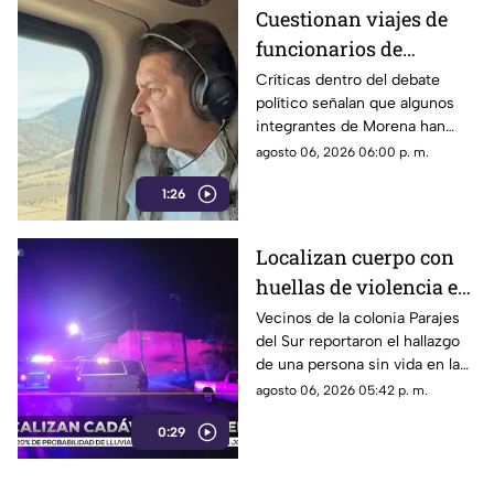
Cuestionan viajes de
funcionarios de
Morena por presuntos
Críticas dentro del debate
político señalan que algunos
gastos alejados de la
integrantes de Morena han
austeridad
sido señalados por realizar
agosto 06, 2026 06:00 p. m.
viajes y utilizar servicios
1:26
considerados de lujo.
Localizan cuerpo con
huellas de violencia en
calles de Parajes del
Vecinos de la colonia Parajes
del Sur reportaron el hallazgo
Sur | VIDEO
de una persona sin vida en la
vía pública.
agosto 06, 2026 05:42 p. m.
0:29