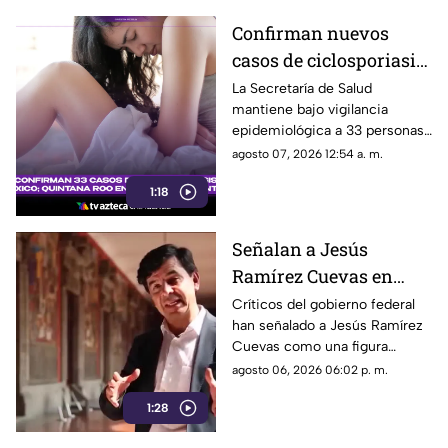
Confirman nuevos
casos de ciclosporiasis
en México; este estado
La Secretaría de Salud
mantiene bajo vigilancia
concentra la mayor
epidemiológica a 33 personas
cifra
diagnosticadas con
agosto 07, 2026 12:54 a. m.
ciclosporiasis.
1:18
Señalan a Jesús
Ramírez Cuevas en
debate sobre regulación
Críticos del gobierno federal
han señalado a Jesús Ramírez
y libertad de expresión
Cuevas como una figura
relevante dentro de la
agosto 06, 2026 06:02 p. m.
estrategia de comunicación
1:28
oficial.