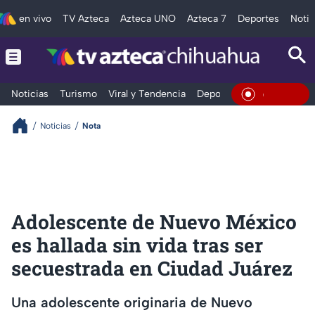
en vivo
TV Azteca
Azteca UNO
Azteca 7
Deportes
Notic
Noticias
Turismo
Viral y Tendencia
Deportes
Espectáculos
En Vivo
Noticias
Nota
Adolescente de Nuevo México
es hallada sin vida tras ser
secuestrada en Ciudad Juárez
Una adolescente originaria de Nuevo