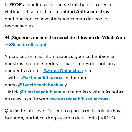
la
FEOE
al confirmarse que se trataba de la menor
víctima del secuestro. La
Unidad Antisecuestros
continúa con las investigaciones para dar con los
responsables.
📲 ¡Síguenos en nuestro canal de difusión de WhatsApp!
—>
Solo da clic aquí
Y para esta y más información, síguenos también en
nuestras múltiples redes sociales: en Facebook nos
encuentras como
Azteca Chihuahua
, vía
Twitter
@aztecachihuahua
.
Instagram
como
@tvaztecachihuahua
y
TikTok
@tvaztecachihuahua
o también visita más notas
en nuestro sitio web
www.aztecachihuahua.com
Quizás te interese: Detienen a pareja en la colonia Pavis
Borunda; portaban droga y arma de utilería | VIDEO