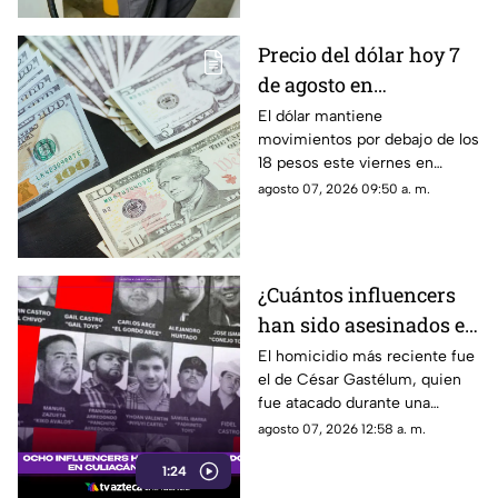
pesos
Precio del dólar hoy 7
de agosto en
Chihuahua: así cotiza
El dólar mantiene
movimientos por debajo de los
en casas de cambio
18 pesos este viernes en
Chihuahua. Te contamos cuál
agosto 07, 2026 09:50 a. m.
es la referencia del tipo de
cambio .
¿Cuántos influencers
han sido asesinados en
Culiacán desde 2024?
El homicidio más reciente fue
el de César Gastélum, quien
César Gastélum el más
fue atacado durante una
reciente
transmisión en vivo.
agosto 07, 2026 12:58 a. m.
1:24