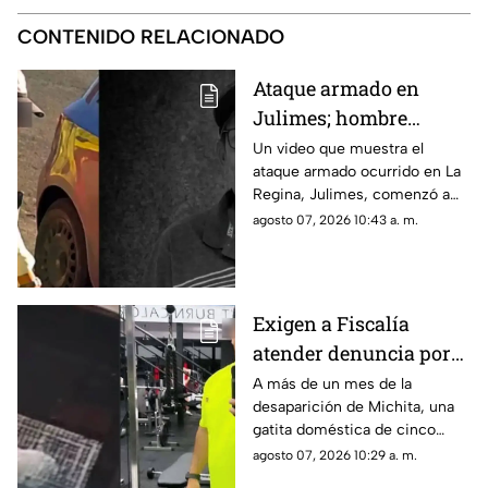
CONTENIDO RELACIONADO
Ataque armado en
Julimes; hombre
dispara a otro por
Un video que muestra el
ataque armado ocurrido en La
conflicto |VIDEO
Regina, Julimes, comenzó a
difundirse en redes sociales.
agosto 07, 2026 10:43 a. m.
Exigen a Fiscalía
atender denuncia por
presunto abandono de
A más de un mes de la
desaparición de Michita, una
la gatita Michita en
gatita doméstica de cinco
Chihuahua
años, su familia y personas
agosto 07, 2026 10:29 a. m.
que acompañan el caso