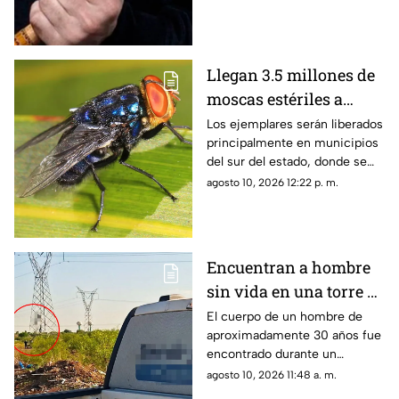
descendido con un bate para
golpear varias veces la
carrocería.
Llegan 3.5 millones de
moscas estériles a
Chihuahua para frenar
Los ejemplares serán liberados
principalmente en municipios
avance del gusano
del sur del estado, donde se
barrenador
busca contener la expansión
agosto 10, 2026 12:22 p. m.
de la plaga.
Encuentran a hombre
sin vida en una torre de
alta tensión en la
El cuerpo de un hombre de
aproximadamente 30 años fue
colonia Sierra Azul
encontrado durante un
recorrido policial en una zona
agosto 10, 2026 11:48 a. m.
de terracería cercana al parque