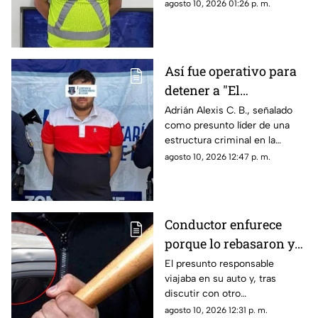
Oriente en Ciudad Juárez,
agosto 10, 2026 01:26 p. m.
señalado por presuntamente
atacar a su vecino con un
sable.
Así fue operativo para
detener a "El
Fantasma" en Aldama;
Adrián Alexis C. B., señalado
como presunto líder de una
aseguran vehículos,
estructura criminal en la
armas y cartuchos
región, fue detenido el 7 de
agosto 10, 2026 12:47 p. m.
agosto.
Conductor enfurece
porque lo rebasaron y
golpea un auto con un
El presunto responsable
viajaba en su auto y, tras
bate en Anáhuac
discutir con otro
automovilista, habría
agosto 10, 2026 12:31 p. m.