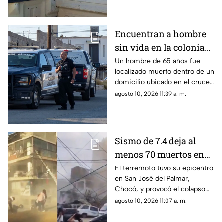
industrial sur.
Encuentran a hombre
sin vida en la colonia
Zarco; vecino alertó a
Un hombre de 65 años fue
localizado muerto dentro de un
las autoridades
domicilio ubicado en el cruce
de las calles 60 y Revilla.
agosto 10, 2026 11:39 a. m.
Sismo de 7.4 deja al
menos 70 muertos en
Colombia; continúan
El terremoto tuvo su epicentro
en San José del Palmar,
rescates entre
Chocó, y provocó el colapso
escombros
de al menos 25 estructuras.
agosto 10, 2026 11:07 a. m.