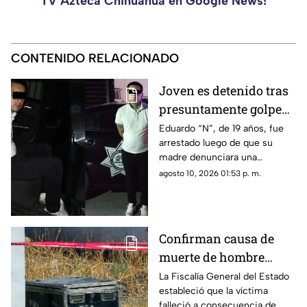
TV Azteca Chihuahua en Google News!
CONTENIDO RELACIONADO
Joven es detenido tras
presuntamente golpear
y amenazar de muerte
Eduardo “N”, de 19 años, fue
arrestado luego de que su
a su madre en
madre denunciara una
Monterrey
agresión física en su domicilio.
agosto 10, 2026 01:53 p. m.
Confirman causa de
muerte de hombre
hallado dentro de un
La Fiscalía General del Estado
estableció que la víctima
baúl en Nombre de Dios
falleció a consecuencia de