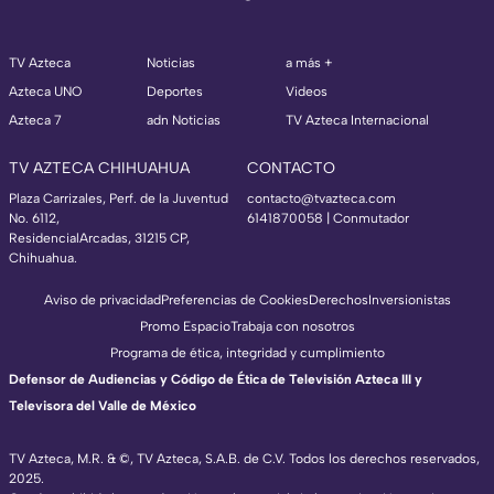
TV Azteca
Noticias
a más +
Azteca UNO
Deportes
Videos
Azteca 7
adn Noticias
TV Azteca Internacional
TV AZTECA CHIHUAHUA
CONTACTO
Plaza Carrizales, Perf. de la Juventud
contacto@tvazteca.com
No. 6112,
6141870058 | Conmutador
ResidencialArcadas, 31215 CP,
Chihuahua.
Aviso de privacidad
Preferencias de Cookies
Derechos
Inversionistas
Promo Espacio
Trabaja con nosotros
Programa de ética, integridad y cumplimiento
Defensor de Audiencias y Código de Ética de Televisión Azteca III y
Televisora del Valle de México
TV Azteca, M.R. & ©, TV Azteca, S.A.B. de C.V. Todos los derechos reservados,
2025.