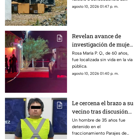
heridas producidas por arma
agosto 10, 2026 01:47 p. m.
de fuego.
Revelan avance de
investigación de mujer
encontrada sin vida en
Rosa María P. Q., de 60 años,
fue localizada sin vida en la vía
Valles de Chihuahua
pública.
agosto 10, 2026 01:40 p. m.
Le cercena el brazo a su
vecino tras discusión
por estacionamiento en
Un hombre de 35 años fue
detenido en el
Ciudad Juárez
fraccionamiento Parajes de