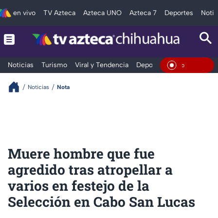
en vivo
TV Azteca
Azteca UNO
Azteca 7
Deportes
Notic
Noticias
Turismo
Viral y Tendencia
Deportes
Espectáculos
En Vivo
Noticias
Nota
Muere hombre que fue
agredido tras atropellar a
varios en festejo de la
Selección en Cabo San Lucas