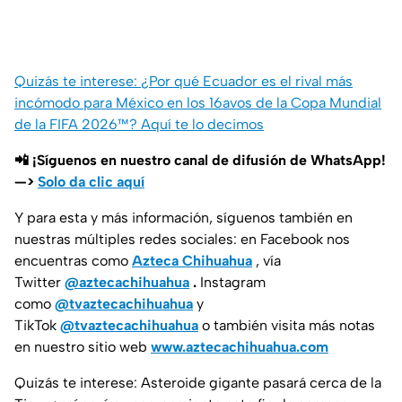
Quizás te interese: ¿Por qué Ecuador es el rival más
incómodo para México en los 16avos de la Copa Mundial
de la FIFA 2026™? Aquí te lo decimos
📲 ¡Síguenos en nuestro canal de difusión de WhatsApp!
—>
Solo da clic aquí
Y para esta y más información, síguenos también en
nuestras múltiples redes sociales: en Facebook nos
encuentras como
Azteca Chihuahua
, vía
Twitter
@aztecachihuahua
.
Instagram
como
@tvaztecachihuahua
y
TikTok
@tvaztecachihuahua
o también visita más notas
en nuestro sitio web
www.aztecachihuahua.com
Quizás te interese: Asteroide gigante pasará cerca de la