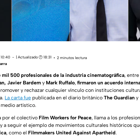
 10:40
| Actualizado 🕑 18:31
2 minutos lectura
arra
 mil 500 profesionales de la industria cinematográfica
, entre
man, Javier Bardem
y
Mark Ruffalo
,
firmaron un acuerdo interna
promover
y rechazar cualquier vínculo con instituciones cultura
ia.
La carta fue
publicada en el diario británico
The Guardian
y 
medio artístico.
 por el colectivo
Film Workers for Peace
, llama a los profesio
y a seguir el ejemplo de movimientos culturales históricos qu
ica
, como el
Filmmakers United Against Apartheid
.