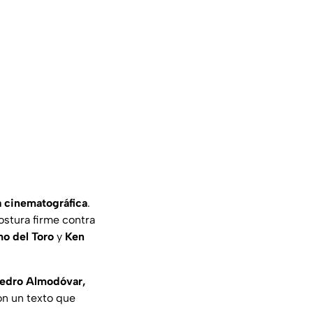
a cinematográfica
.
stura firme contra
mo del Toro
y
Ken
edro Almodóvar,
on un texto que