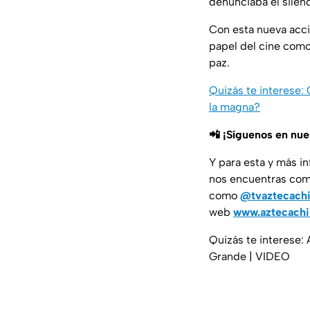
denunciaba el silenc
Con esta nueva acció
papel del cine como
paz.
Quizás te interese:
la magna?
📲 ¡Síguenos en nu
Y para esta y más i
nos encuentras co
como
@tvaztecach
web
www.aztecach
Quizás te interese: 
Grande | VIDEO