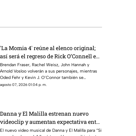
'La Momia 4' reúne al elenco original;
así será el regreso de Rick O’Connell e
Imhotep
Brendan Fraser, Rachel Weisz, John Hannah y
Arnold Vosloo volverán a sus personajes, mientras
Oded Fehr y Kevin J. O’Connor también se
incorporan nuevamente a la franquicia.
agosto 07, 2026 01:04 p. m.
Danna y El Malilla estrenan nuevo
videoclip y aumentan expectativa entre
sus fans
El nuevo video musical de Danna y El Malilla para “Si