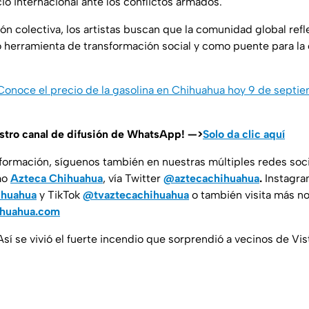
io internacional ante los conflictos armados.
n colectiva, los artistas buscan que la comunidad global refl
 herramienta de transformación social y como puente para la 
 Conoce el precio de la gasolina en Chihuahua hoy 9 de septi
estro canal de difusión de WhatsApp! —>
Solo da clic aquí
nformación, síguenos también en nuestras múltiples redes soc
mo
Azteca Chihuahua
, vía Twitter
@aztecachihuahua
.
Instagr
ihuahua
y TikTok
@tvaztecachihuahua
o también visita más no
ihuahua.com
Así se vivió el fuerte incendio que sorprendió a vecinos de Vis