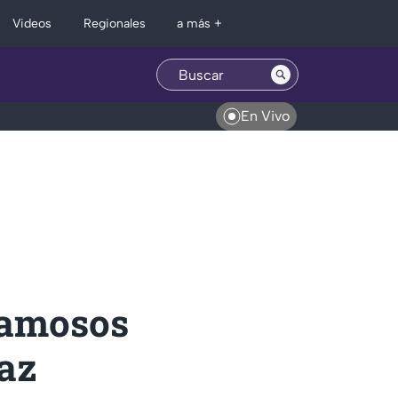
Regionales
Videos
a más +
En Vivo
 famosos
paz