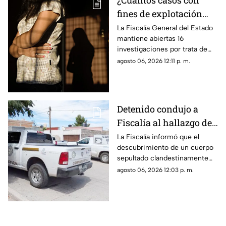
¿Cuántos casos con
fines de explotación
sexual hay Chihuahua
La Fiscalía General del Estado
mantiene abiertas 16
en 2026? Autoridades
investigaciones por trata de
revelan
personas en lo que va de 2026.
agosto 06, 2026 12:11 p. m.
Detenido condujo a
Fiscalía al hallazgo de
un cuerpo enterrado en
La Fiscalía informó que el
descubrimiento de un cuerpo
vivienda de Chihuahua
sepultado clandestinamente
capital
en la División del Norte fue
agosto 06, 2026 12:03 p. m.
posible gracias a una persona
detenida.