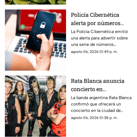
Policía Cibernética
alerta por números
usados para fraudes y
La Policía Cibernética emitió
una alerta para advertir sobre
extorsiones; estos son
una serie de números
los que debes evitar
telefónicos relacionados con
agosto 06, 2026 01:49 p. m.
presuntos intentos de fraude y
extorsión detectados durante
julio.
Rata Blanca anuncia
concierto en
Chihuahua; esta es la
La banda argentina Rata Blanca
confirmó que ofrecerá un
fecha confirmada
concierto en la ciudad de
Chihuahua como parte de su
agosto 06, 2026 01:38 p. m.
gira.