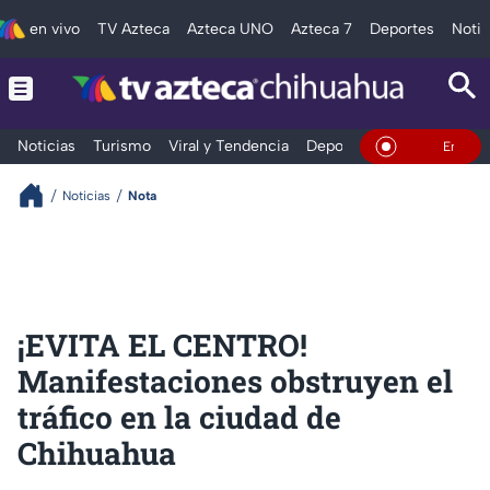
en vivo
TV Azteca
Azteca UNO
Azteca 7
Deportes
Notic
Noticias
Turismo
Viral y Tendencia
Deportes
Espectáculos
En Vivo
Noticias
Nota
¡EVITA EL CENTRO!
Manifestaciones obstruyen el
tráfico en la ciudad de
Chihuahua