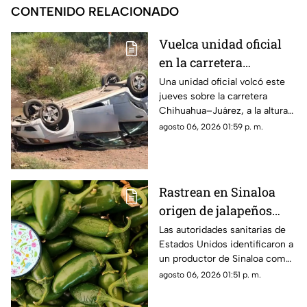
CONTENIDO RELACIONADO
Vuelca unidad oficial
en la carretera
Chihuahua–Juárez;
Una unidad oficial volcó este
jueves sobre la carretera
tres mujeres resultan
Chihuahua–Juárez, a la altura
lesionadas
del kilómetro 31.
agosto 06, 2026 01:59 p. m.
Rastrean en Sinaloa
origen de jalapeños
ligados a brote de
Las autoridades sanitarias de
Estados Unidos identificaron a
salmonella en EU; hay
un productor de Sinaloa como
345 casos en 27 estados
el origen de los chiles
agosto 06, 2026 01:51 p. m.
jalapeños relacionados con un
brote de salmonella.