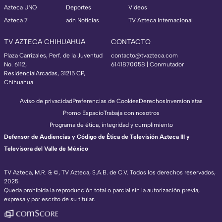
Azteca UNO
Deportes
Videos
Azteca 7
adn Noticias
TV Azteca Internacional
TV AZTECA CHIHUAHUA
CONTACTO
Plaza Carrizales, Perf. de la Juventud
contacto@tvazteca.com
No. 6112,
6141870058 | Conmutador
ResidencialArcadas, 31215 CP,
Chihuahua.
Aviso de privacidad
Preferencias de Cookies
Derechos
Inversionistas
Promo Espacio
Trabaja con nosotros
Programa de ética, integridad y cumplimiento
Defensor de Audiencias y Código de Ética de Televisión Azteca III y
Televisora del Valle de México
TV Azteca, M.R. & ©, TV Azteca, S.A.B. de C.V. Todos los derechos reservados,
2025.
Queda prohibida la reproducción total o parcial sin la autorización previa,
expresa y por escrito de su titular.