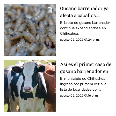
Gusano barrenador ya
afecta a caballos,
cerdos y ovejas en
El brote de gusano barrenador
continúa expandiéndose en
Chihuahua; suman 89
Chihuahua.
casos activos
agosto 06, 2026 01:24 p. m.
Así es el primer caso de
gusano barrenador en
Chihuahua capital;
El municipio de Chihuahua
ingresó por primera vez a la
contagios suben a 89 en
lista de localidades con
la entidad
presencia de gusano
agosto 06, 2026 01:16 p. m.
barrenador del ganado.