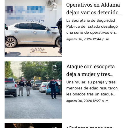
Operativos en Aldama
dejan varios detenidos
y aseguran vehículo
La Secretaría de Seguridad
Pública del Estado desplegó
robado con
una serie de operativos en
ponchallantas
distintos sectores de Aldama.
agosto 06, 2026 12:44 p. m.
Ataque con escopeta
deja a mujer y tres
menores heridos en
Una mujer, su pareja y tres
menores de edad resultaron
Ciudad Juárez;
lesionados tras un ataque
investigan a expareja
armado registrado en una
agosto 06, 2026 12:27 p. m.
vivienda de la colonia El
Campanario.