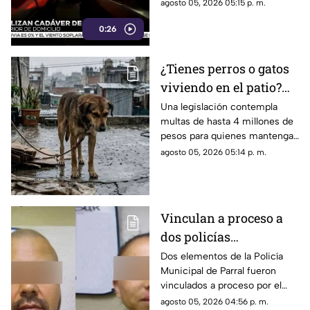
Juárez.
agosto 05, 2026 05:15 p. m.
0:26
¿Tienes perros o gatos
viviendo en el patio?
Podrías recibir una
Una legislación contempla
multas de hasta 4 millones de
multa de hasta 4
pesos para quienes mantengan
millones de pesos
de forma permanente a perros
agosto 05, 2026 05:14 p. m.
o gatos en patios, balcones o
espacios inadecuados.
Vinculan a proceso a
dos policías
municipales por
Dos elementos de la Policía
Municipal de Parral fueron
homicidio
vinculados a proceso por el
imprudencial en Parral
presunto delito de homicidio
agosto 05, 2026 04:56 p. m.