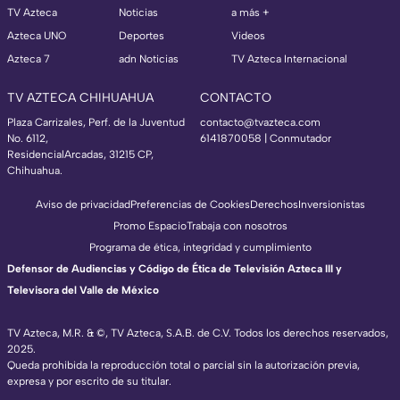
TV Azteca
Noticias
a más +
Azteca UNO
Deportes
Videos
Azteca 7
adn Noticias
TV Azteca Internacional
TV AZTECA CHIHUAHUA
CONTACTO
Plaza Carrizales, Perf. de la Juventud
contacto@tvazteca.com
No. 6112,
6141870058 | Conmutador
ResidencialArcadas, 31215 CP,
Chihuahua.
Aviso de privacidad
Preferencias de Cookies
Derechos
Inversionistas
Promo Espacio
Trabaja con nosotros
Programa de ética, integridad y cumplimiento
Defensor de Audiencias y Código de Ética de Televisión Azteca III y
Televisora del Valle de México
TV Azteca, M.R. & ©, TV Azteca, S.A.B. de C.V. Todos los derechos reservados,
2025.
Queda prohibida la reproducción total o parcial sin la autorización previa,
expresa y por escrito de su titular.