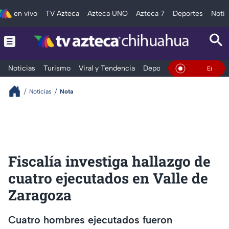
en vivo
TV Azteca
Azteca UNO
Azteca 7
Deportes
Notic
Noticias
Turismo
Viral y Tendencia
Deportes
Espectáculos
En Vivo
Noticias
Nota
Fiscalía investiga hallazgo de
cuatro ejecutados en Valle de
Zaragoza
Cuatro hombres ejecutados fueron