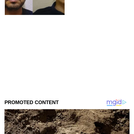
imprudencial, luego de que un
hombre muriera tras caer de
una patrulla en la que era
trasladado.