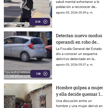
salud mental exhortaron a la
identificarlas
población a reconocer de
forma temprana las conductas
agosto 05, 2026 05:39 p. m.
que pueden derivar en
2:14
violencia emocional.
Detectan nuevo modus
operandi en robo de
vehículos en
La Fiscalía General del Estado
dio a conocer un esquema
Chihuahua | VIDEO
delictivo detectado en la
ciudad de Chihuahua.
agosto 05, 2026 05:37 p. m.
1:18
Hombre golpea a mujer
y ella decide quemar la
casa; ocurrió en Ciudad
Una discusión entre un
hombre y una mujer derivó en
Juárez | VIDEO