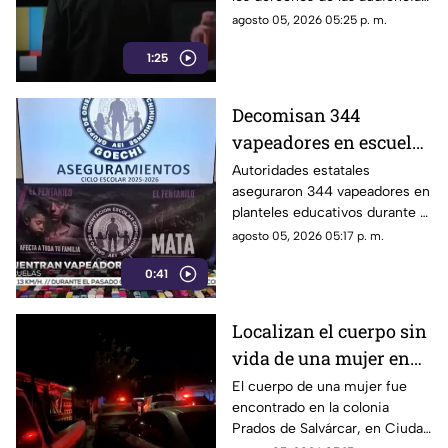
mecanismo de censura
continúan.
agosto 05, 2026 05:25 p. m.
1:25
Decomisan 344
vapeadores en escuelas
de Chihuahua el
Autoridades estatales
aseguraron 344 vapeadores en
pasado ciclo escolar |
planteles educativos durante el
VIDEO
ciclo escolar 2025-2026.
agosto 05, 2026 05:17 p. m.
0:41
Localizan el cuerpo sin
vida de una mujer en
Ciudad Juárez | VIDEO
El cuerpo de una mujer fue
encontrado en la colonia
Prados de Salvárcar, en Ciudad