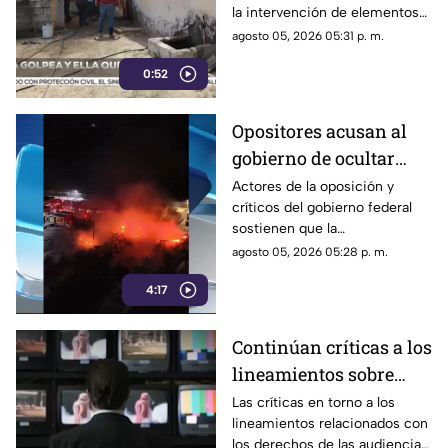
la intervención de elementos
de la Policía Municipal en la
agosto 05, 2026 05:31 p. m.
colonia Lázaro Cárdenas, en
0:52
Ciudad Juárez.
Opositores acusan al
gobierno de ocultar
información y difundir
Actores de la oposición y
críticos del gobierno federal
versiones oficiales
sostienen que la
cuestionadas
administración ha recurrido a
agosto 05, 2026 05:28 p. m.
la reserva de información y a
4:17
versiones oficiales
controvertidas.
Continúan críticas a los
lineamientos sobre
audiencias; opositores
Las críticas en torno a los
lineamientos relacionados con
los califican como un
los derechos de las audiencias