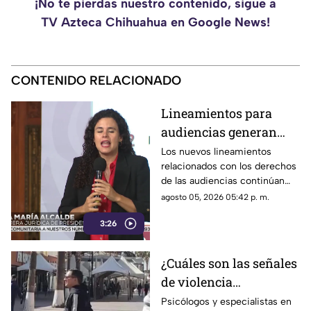
¡No te pierdas nuestro contenido, sigue a
TV Azteca Chihuahua en Google News!
CONTENIDO RELACIONADO
Lineamientos para
audiencias generan
debate por posible
Los nuevos lineamientos
relacionados con los derechos
censura a medios,
de las audiencias continúan
según críticas
generando controversia.
agosto 05, 2026 05:42 p. m.
3:26
¿Cuáles son las señales
de violencia
emocional? Así puedes
Psicólogos y especialistas en