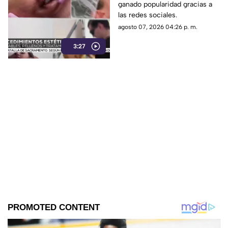
ganado popularidad gracias a
de aplicar rellenos o
las redes sociales.
láser
agosto 07, 2026 04:26 p. m.
3:27