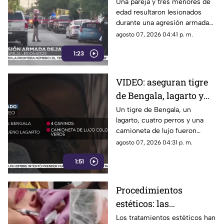
cinco personas
Una pareja y tres menores de
edad resultaron lesionados
heridas, entre ellos tres
durante una agresión armada
menores
registrada en el
agosto 07, 2026 04:41 p. m.
fraccionamiento Real del
1:23
Campanario.
VIDEO: aseguran tigre
de Bengala, lagarto y
perros exóticos durante
Un tigre de Bengala, un
lagarto, cuatro perros y una
cateo en Ciudad Juárez
camioneta de lujo fueron
asegurados durante un
agosto 07, 2026 04:31 p. m.
operativo.
1:51
Procedimientos
estéticos: las
recomendaciones antes
Los tratamientos estéticos han