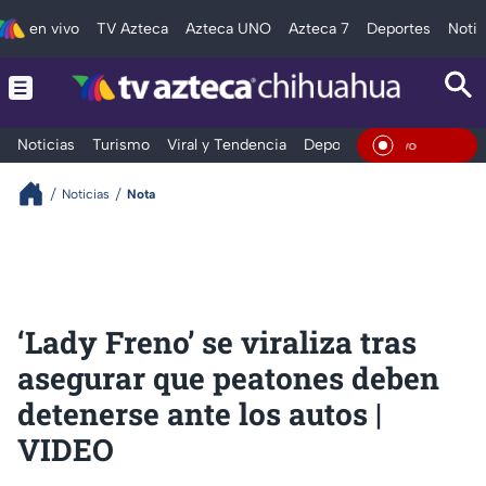
en vivo
TV Azteca
Azteca UNO
Azteca 7
Deportes
Notic
Noticias
Turismo
Viral y Tendencia
Deportes
Espectáculos
En Viv
Noticias
Nota
‘Lady Freno’ se viraliza tras
asegurar que peatones deben
detenerse ante los autos |
VIDEO