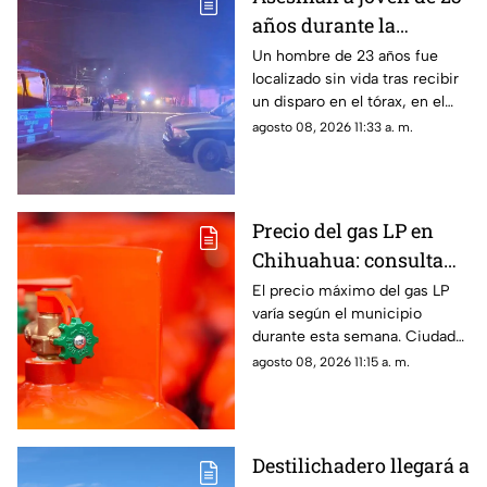
años durante la
madrugada en la
Un hombre de 23 años fue
localizado sin vida tras recibir
colonia Reforma de
un disparo en el tórax, en el
Cuauhtémoc
cruce de las calles Sinaloa y
agosto 08, 2026 11:33 a. m.
28, en la colonia Reforma de
Cuauhtémoc.
Precio del gas LP en
Chihuahua: consulta
cuánto costará del 2 al
El precio máximo del gas LP
varía según el municipio
8 de agosto de 2026
durante esta semana. Ciudad
Juárez tendrá uno de los
agosto 08, 2026 11:15 a. m.
precios más bajos, mientras
que Madera, Matachí y
Temósachic registrarán el
costo más alto por kilogramo.
Destilichadero llegará a