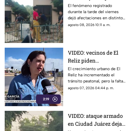
derriba árboles, postes
El fenómeno registrado
durante la tarde del viernes
y causa daños en
dejó afectaciones en distintos
viviendas
puntos de Delicias y Meoqui,
agosto 08, 2026 10:11 a. m.
donde se reportaron vientos
de hasta 80 kilómetros por
hora.
VIDEO: vecinos de El
Reliz piden
construcción de
El crecimiento urbano de El
Reliz ha incrementado el
banquetas ante riesgo
tránsito peatonal, pero la falta
para peatones
de banquetas obliga a
agosto 07, 2026 04:44 p. m.
habitantes a caminar por la
2:19
calle o entre terracería y
piedras.
VIDEO: ataque armado
en Ciudad Juárez deja