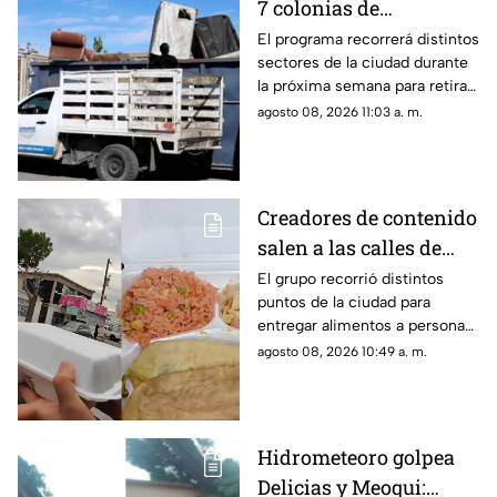
7 colonias de
Chihuahua del 10 al 15
El programa recorrerá distintos
sectores de la ciudad durante
de agosto; consulta las
la próxima semana para retirar
fechas y puntos
muebles, objetos y otros
agosto 08, 2026 11:03 a. m.
residuos de gran tamaño.
Creadores de contenido
salen a las calles de
Chihuahua para
El grupo recorrió distintos
puntos de la ciudad para
repartir comida y se
entregar alimentos a personas
viralizan
que trabajan o permanecen en
agosto 08, 2026 10:49 a. m.
las calles, entre ellos
vendedores ambulantes y
quienes ofrecen servicios a
automovilistas.
Hidrometeoro golpea
Delicias y Meoqui: