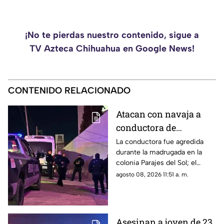
¡No te pierdas nuestro contenido, sigue a
TV Azteca Chihuahua en Google News!
CONTENIDO RELACIONADO
Atacan con navaja a
conductora de
plataforma tras
La conductora fue agredida
durante la madrugada en la
finalizar un viaje en
colonia Parajes del Sol; el
Ciudad Juárez
pasajero presuntamente la
agosto 08, 2026 11:51 a. m.
amenazó con un arma blanca,
le quitó su teléfono y huyó
después de lesionarla.
Asesinan a joven de 23