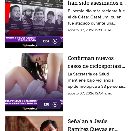
han sido asesinados en
Culiacán desde 2024?
El homicidio más reciente fue
el de César Gastélum, quien
César Gastélum el más
fue atacado durante una
reciente
transmisión en vivo.
agosto 07, 2026 12:58 a. m.
1:24
Confirman nuevos
casos de ciclosporiasis
en México; este estado
La Secretaría de Salud
mantiene bajo vigilancia
concentra la mayor
epidemiológica a 33 personas
cifra
diagnosticadas con
agosto 07, 2026 12:54 a. m.
ciclosporiasis.
1:18
Señalan a Jesús
Ramírez Cuevas en