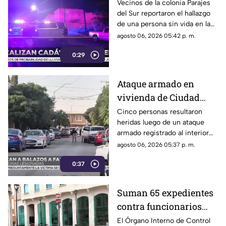
calles de Parajes del
Vecinos de la colonia Parajes
del Sur reportaron el hallazgo
Sur | VIDEO
de una persona sin vida en la
vía pública.
agosto 06, 2026 05:42 p. m.
0:29
Ataque armado en
vivienda de Ciudad
Juárez deja cinco
Cinco personas resultaron
heridas luego de un ataque
personas heridas |
armado registrado al interior
VIDEO
de un domicilio en el
agosto 06, 2026 05:37 p. m.
fraccionamiento El
0:37
Campanario.
Suman 65 expedientes
contra funcionarios
municipales de
El Órgano Interno de Control