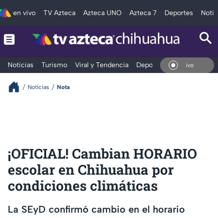
en vivo
TV Azteca
Azteca UNO
Azteca 7
Deportes
Notic
Noticias
Turismo
Viral y Tendencia
Deportes
Espectáculos
En V
Noticias
Nota
¡OFICIAL! Cambian HORARIO
escolar en Chihuahua por
condiciones climáticas
La SEyD confirmó cambio en el horario