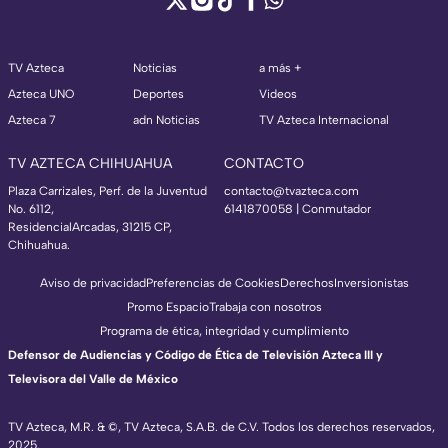
TV Azteca
Noticias
a más +
Azteca UNO
Deportes
Videos
Azteca 7
adn Noticias
TV Azteca Internacional
TV AZTECA CHIHUAHUA
CONTACTO
Plaza Carrizales, Perf. de la Juventud
contacto@tvazteca.com
No. 6112,
6141870058 | Conmutador
ResidencialArcadas, 31215 CP,
Chihuahua.
Aviso de privacidad
Preferencias de Cookies
Derechos
Inversionistas
Promo Espacio
Trabaja con nosotros
Programa de ética, integridad y cumplimiento
Defensor de Audiencias y Código de Ética de Televisión Azteca III y
Televisora del Valle de México
TV Azteca, M.R. & ©, TV Azteca, S.A.B. de C.V. Todos los derechos reservados,
2025.