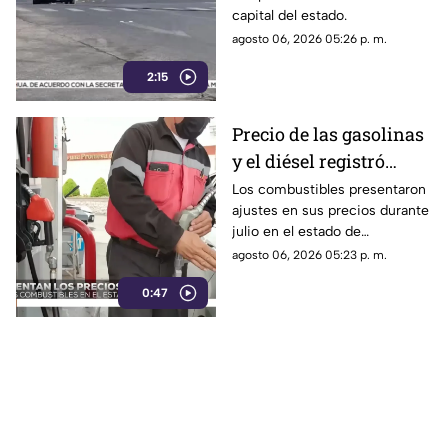
capital del estado.
agosto 06, 2026 05:26 p. m.
2:15
Precio de las gasolinas
y el diésel registró
variaciones en
Los combustibles presentaron
ajustes en sus precios durante
Chihuahua durante
julio en el estado de
julio | VIDEO
Chihuahua.
agosto 06, 2026 05:23 p. m.
0:47