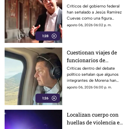
debate sobre regulación
Críticos del gobierno federal
han señalado a Jesús Ramírez
y libertad de expresión
Cuevas como una figura
relevante dentro de la
agosto 06, 2026 06:02 p. m.
estrategia de comunicación
1:28
oficial.
Cuestionan viajes de
funcionarios de
Morena por presuntos
Críticas dentro del debate
político señalan que algunos
gastos alejados de la
integrantes de Morena han
austeridad
sido señalados por realizar
agosto 06, 2026 06:00 p. m.
viajes y utilizar servicios
1:26
considerados de lujo.
Localizan cuerpo con
huellas de violencia en