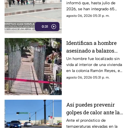
informó que, hasta julio de
Chihuahua | VIDEO
2026, se han integrado 65
expedientes por presuntas
agosto 06, 2026 05:31 p. m.
irregularidades administrativas.
0:31
Identifican a hombre
asesinado a balazos
dentro de una vivienda
Un hombre fue localizado sin
vida al interior de una vivienda
en la colonia Ramón
en la colonia Ramón Reyes, en
Reyes
la ciudad de Chihuahua.
agosto 06, 2026 05:31 p. m.
Así puedes prevenir
golpes de calor ante las
altas temperaturas en
Ante el pronóstico de
temperaturas elevadas en la
Chihuahua