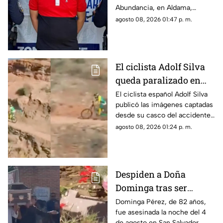
Abundancia, en Aldama,
debido a una orden de
agosto 08, 2026 01:47 p. m.
aprehensión vigente por
delitos contra la salud.
El ciclista Adolf Silva
queda paralizado en
vivo; liberan video del
El ciclista español Adolf Silva
publicó las imágenes captadas
brutal accidente
desde su casco del accidente
que sufrió durante el Red Bull
agosto 08, 2026 01:24 p. m.
Rampage 2025.
Despiden a Doña
Dominga tras ser
asesinada por 90 pesos
Dominga Pérez, de 82 años,
fue asesinada la noche del 4
en Amozoc
de agosto en San Salvador