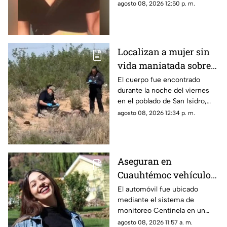
Chihuahua capital.
agosto 08, 2026 12:50 p. m.
Localizan a mujer sin
vida maniatada sobre
la carretera Juárez-
El cuerpo fue encontrado
durante la noche del viernes
Porvenir
en el poblado de San Isidro,
luego de un reporte anónimo a
agosto 08, 2026 12:34 p. m.
las autoridades.
Aseguran en
Cuauhtémoc vehículo
relacionado con
El automóvil fue ubicado
mediante el sistema de
investigación por
monitoreo Centinela en un
feminicidio de Adriana
estacionamiento cercano al
agosto 08, 2026 11:57 a. m.