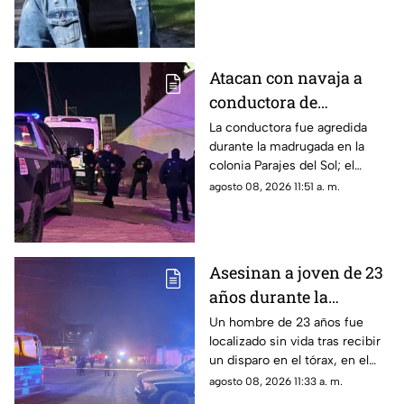
entronque a Tacuba.
Atacan con navaja a
conductora de
plataforma tras
La conductora fue agredida
durante la madrugada en la
finalizar un viaje en
colonia Parajes del Sol; el
Ciudad Juárez
pasajero presuntamente la
agosto 08, 2026 11:51 a. m.
amenazó con un arma blanca,
le quitó su teléfono y huyó
después de lesionarla.
Asesinan a joven de 23
años durante la
madrugada en la
Un hombre de 23 años fue
localizado sin vida tras recibir
colonia Reforma de
un disparo en el tórax, en el
Cuauhtémoc
cruce de las calles Sinaloa y
agosto 08, 2026 11:33 a. m.
28, en la colonia Reforma de