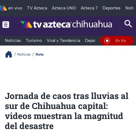
en vivo
TV Azteca
Azteca UNO
Azteca 7
Deportes
Notic
Noticias
Turismo
Viral y Tendencia
Deportes
Espectáculos
En Vivo
Noticias
Nota
Jornada de caos tras lluvias al
sur de Chihuahua capital:
videos muestran la magnitud
del desastre