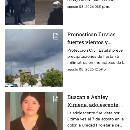
Chachapa, Amozoc, Puebla,
agosto 08, 2026 01:11 p. m.
cuando regresaba a casa
después de vender cemitas.
Pronostican lluvias,
fuertes vientos y
temperaturas de hasta
Protección Civil Estatal prevé
precipitaciones de hasta 75
39°C para este fin de
milímetros en municipios de la
semana en Chihuahua
zona suroeste, además de
agosto 08, 2026 12:59 p. m.
rachas de viento superiores a
55 km/h.
Buscan a Ashley
Ximena, adolescente de
16 años desaparecida
La adolescente fue vista por
última vez el 7 de agosto en la
en la colonia Unidad
colonia Unidad Proletaria de
Proletaria