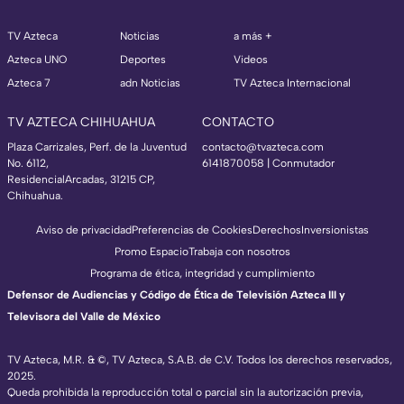
TV Azteca
Noticias
a más +
Azteca UNO
Deportes
Videos
Azteca 7
adn Noticias
TV Azteca Internacional
TV AZTECA CHIHUAHUA
CONTACTO
Plaza Carrizales, Perf. de la Juventud
contacto@tvazteca.com
No. 6112,
6141870058 | Conmutador
ResidencialArcadas, 31215 CP,
Chihuahua.
Aviso de privacidad
Preferencias de Cookies
Derechos
Inversionistas
Promo Espacio
Trabaja con nosotros
Programa de ética, integridad y cumplimiento
Defensor de Audiencias y Código de Ética de Televisión Azteca III y
Televisora del Valle de México
TV Azteca, M.R. & ©, TV Azteca, S.A.B. de C.V. Todos los derechos reservados,
2025.
Queda prohibida la reproducción total o parcial sin la autorización previa,