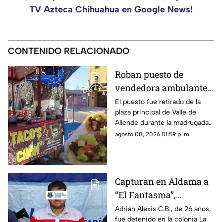
TV Azteca Chihuahua en Google News!
CONTENIDO RELACIONADO
Roban puesto de
vendedora ambulante
en Valle de Allende;
El puesto fue retirado de la
plaza principal de Valle de
piden ayuda para
Allende durante la madrugada,
localizarlo
junto con el asador, carpa,
agosto 08, 2026 01:59 p. m.
cajas de refrescos y demás
mobiliario.
Capturan en Aldama a
“El Fantasma”,
señalado como jefe de
Adrián Alexis C.B., de 26 años,
fue detenido en la colonia La
grupo delictivo