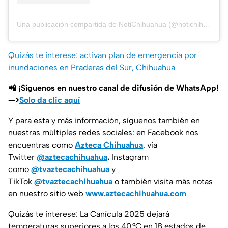
Una publicación compartida de NotiChihuahua (@notichihuahua_momento)
Quizás te interese: activan plan de emergencia por
inundaciones en Praderas del Sur, Chihuahua
📲 ¡Síguenos en nuestro canal de difusión de WhatsApp!
—>
Solo da clic aquí
Y para esta y más información, síguenos también en
nuestras múltiples redes sociales: en Facebook nos
encuentras como
Azteca Chihuahua
, vía
Twitter
@aztecachihuahua
.
Instagram
como
@tvaztecachihuahua
y
TikTok
@tvaztecachihuahua
o también visita más notas
en nuestro sitio web
www.aztecachihuahua.com
Quizás te interese: La Canícula 2025 dejará
temperaturas superiores a los 40 °C en 18 estados de