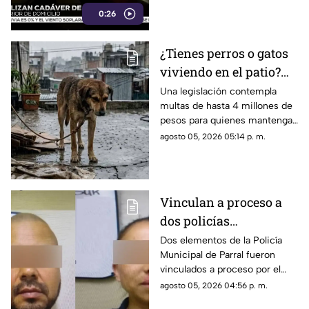
0:26
¿Tienes perros o gatos
viviendo en el patio?
Podrías recibir una
Una legislación contempla
multas de hasta 4 millones de
multa de hasta 4
pesos para quienes mantengan
millones de pesos
de forma permanente a perros
agosto 05, 2026 05:14 p. m.
o gatos en patios, balcones o
espacios inadecuados.
Vinculan a proceso a
dos policías
municipales por
Dos elementos de la Policía
Municipal de Parral fueron
homicidio
vinculados a proceso por el
imprudencial en Parral
presunto delito de homicidio
agosto 05, 2026 04:56 p. m.
imprudencial, luego de que un