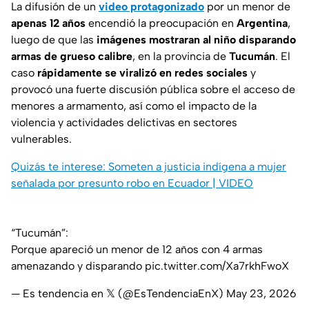
La difusión de un
video protagonizado
por un menor de
apenas 12 años
encendió la preocupación en
Argentina
,
luego de que las
imágenes mostraran al niño disparando
armas de grueso calibre
, en la provincia de
Tucumán
. El
caso
rápidamente se viralizó en redes sociales
y
provocó una fuerte discusión pública sobre el acceso de
menores a armamento, así como el impacto de la
violencia y actividades delictivas en sectores
vulnerables.
Quizás te interese: Someten a justicia indígena a mujer
señalada por presunto robo en Ecuador | VIDEO
“Tucumán”:
Porque apareció un menor de 12 años con 4 armas
amenazando y disparando
pic.twitter.com/Xa7rkhFwoX
— Es tendencia en 𝕏 (@EsTendenciaEnX)
May 23, 2026