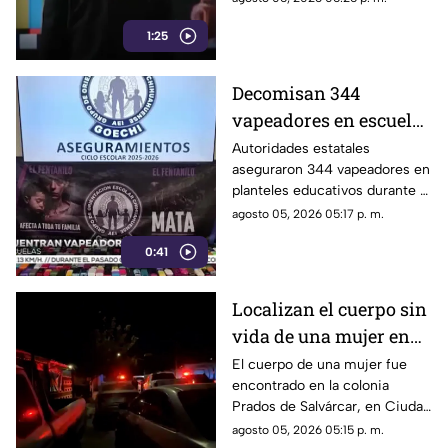
1:25
Decomisan 344
vapeadores en escuelas
de Chihuahua el
Autoridades estatales
aseguraron 344 vapeadores en
pasado ciclo escolar |
planteles educativos durante el
VIDEO
ciclo escolar 2025-2026.
agosto 05, 2026 05:17 p. m.
0:41
Localizan el cuerpo sin
vida de una mujer en
Ciudad Juárez | VIDEO
El cuerpo de una mujer fue
encontrado en la colonia
Prados de Salvárcar, en Ciudad
Juárez.
agosto 05, 2026 05:15 p. m.