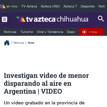
en vivo
TV Azteca
Azteca UNO
Azteca 7
Deportes
Notic
Noticias
Turismo
Viral y Tendencia
Deportes
Espectáculos
En Vivo
Noticias
Nota
Investigan video de menor
disparando al aire en
Argentina | VIDEO
Un video grabado en la provincia de