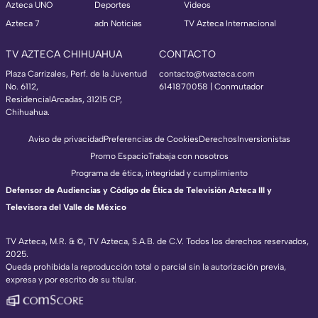
Azteca UNO
Deportes
Videos
Azteca 7
adn Noticias
TV Azteca Internacional
TV AZTECA CHIHUAHUA
CONTACTO
Plaza Carrizales, Perf. de la Juventud
contacto@tvazteca.com
No. 6112,
6141870058 | Conmutador
ResidencialArcadas, 31215 CP,
Chihuahua.
Aviso de privacidad
Preferencias de Cookies
Derechos
Inversionistas
Promo Espacio
Trabaja con nosotros
Programa de ética, integridad y cumplimiento
Defensor de Audiencias y Código de Ética de Televisión Azteca III y
Televisora del Valle de México
TV Azteca, M.R. & ©, TV Azteca, S.A.B. de C.V. Todos los derechos reservados,
2025.
Queda prohibida la reproducción total o parcial sin la autorización previa,
expresa y por escrito de su titular.