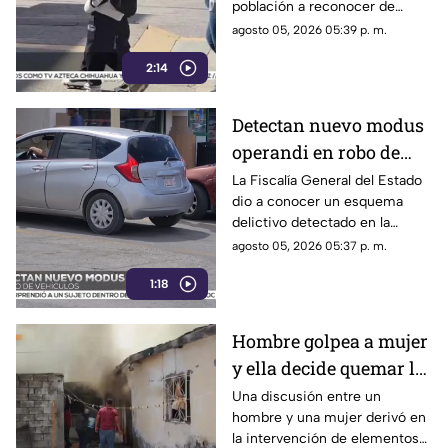
población a reconocer de
forma temprana las conductas
agosto 05, 2026 05:39 p. m.
que pueden derivar en
2:14
violencia emocional.
Detectan nuevo modus
operandi en robo de
vehículos en
La Fiscalía General del Estado
dio a conocer un esquema
Chihuahua | VIDEO
delictivo detectado en la
ciudad de Chihuahua.
agosto 05, 2026 05:37 p. m.
1:18
Hombre golpea a mujer
y ella decide quemar la
casa; ocurrió en Ciudad
Una discusión entre un
hombre y una mujer derivó en
Juárez | VIDEO
la intervención de elementos