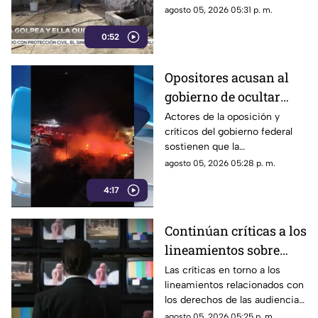
de la Policía Municipal en la
agosto 05, 2026 05:31 p. m.
colonia Lázaro Cárdenas, en
0:52
Ciudad Juárez.
Opositores acusan al
gobierno de ocultar
información y difundir
Actores de la oposición y
críticos del gobierno federal
versiones oficiales
sostienen que la
cuestionadas
administración ha recurrido a
agosto 05, 2026 05:28 p. m.
la reserva de información y a
4:17
versiones oficiales
controvertidas.
Continúan críticas a los
lineamientos sobre
audiencias; opositores
Las críticas en torno a los
lineamientos relacionados con
los califican como un
los derechos de las audiencias
mecanismo de censura
continúan.
agosto 05, 2026 05:25 p. m.