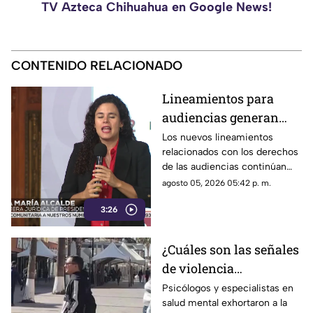
TV Azteca Chihuahua en Google News!
CONTENIDO RELACIONADO
Lineamientos para
audiencias generan
debate por posible
Los nuevos lineamientos
relacionados con los derechos
censura a medios,
de las audiencias continúan
según críticas
generando controversia.
agosto 05, 2026 05:42 p. m.
3:26
¿Cuáles son las señales
de violencia
emocional? Así puedes
Psicólogos y especialistas en
salud mental exhortaron a la
identificarlas