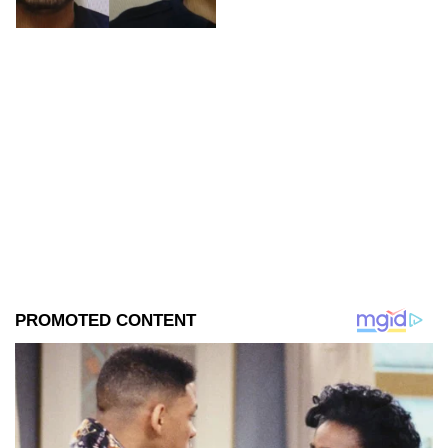
hombre muriera tras caer de
una patrulla en la que era
trasladado.