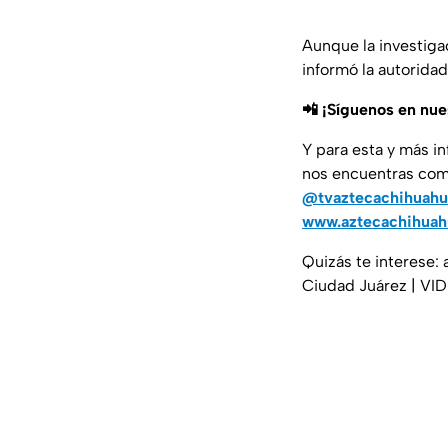
Aunque la investiga
informó la autoridad
📲 ¡Síguenos en nu
Y para esta y más i
nos encuentras co
@tvaztecachihuahu
www.aztecachihua
Quizás te interese: 
Ciudad Juárez | VI