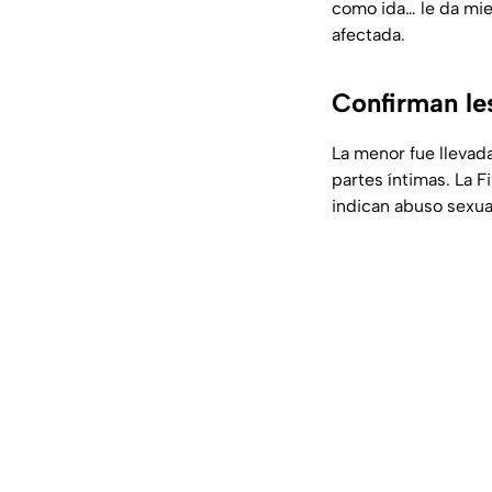
como ida… le da mied
afectada.
Confirman les
La menor fue llevad
partes íntimas. La 
indican abuso sexua