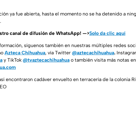
ción ya fue abierta, hasta el momento no se ha detenido a nin
.
estro canal de difusión de WhatsApp! —>
Solo da clic aquí
nformación, síguenos también en nuestras múltiples redes soc
mo
Azteca Chihuahua
, vía Twitter
@aztecachihuahua
.
Instagr
a
y TikTok
@tvaztecachihuahua
o también visita más notas en
hua.com
así encontraron cadáver envuelto en terracería de la colonia R
DEO