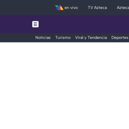
en vivo
TV Azteca
Aztec
Noticias
Turismo
Viral y Tendencia
Deportes