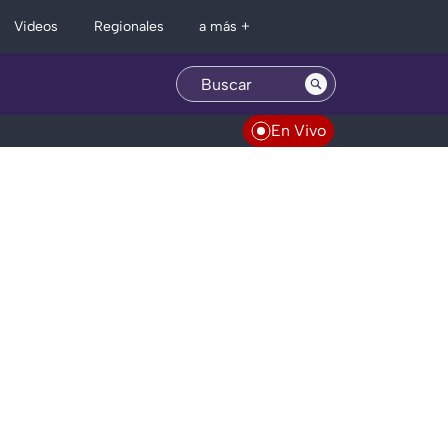
Regionales
Videos
a más +
En Vivo