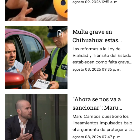
jueves.
agosto 09, 2026 12:51 a. m.
Multa grave en
Chihuahua: estas
velocidades ya pueden
Las reformas a la Ley de
Vialidad y Tránsito del Estado
generar sanciones más
establecen como falta grave
severas
superar en 25 kilómetros por
agosto 08, 2026 09:36 p. m.
hora el límite permitido.
"Ahora se nos va a
sancionar": Maru
Campos acusa censura
Maru Campos cuestionó los
lineamientos impulsados bajo
en nuevos
el argumento de proteger a las
lineamientos para
audiencias y afirmó que
agosto 08, 2026 07:47 p. m.