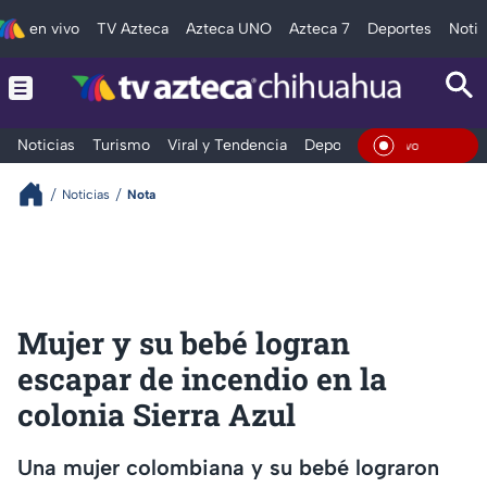
en vivo
TV Azteca
Azteca UNO
Azteca 7
Deportes
Notic
Noticias
Turismo
Viral y Tendencia
Deportes
Espectáculos
En Viv
Noticias
Nota
Mujer y su bebé logran
escapar de incendio en la
colonia Sierra Azul
Una mujer colombiana y su bebé lograron