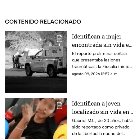
CONTENIDO RELACIONADO
Identifican a mujer
encontrada sin vida en
la colonia Valles de
El reporte preliminar señala
que presentaba lesiones
Chihuahua
traumáticas; la Fiscalía inició
las investigaciones para
agosto 09, 2026 12:57 a. m.
esclarecer el caso.
Identifican a joven
localizado sin vida en
Ciudad Juárez; había
Gabriel M.L., de 20 años, había
sido reportado como privado
sido "levantado"
de la libertad la noche del