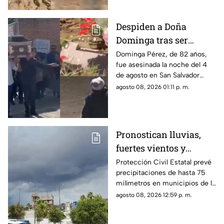
Despiden a Doña
Dominga tras ser
asesinada por 90 pesos
Dominga Pérez, de 82 años,
fue asesinada la noche del 4
en Amozoc
de agosto en San Salvador
Chachapa, Amozoc, Puebla,
agosto 08, 2026 01:11 p. m.
cuando regresaba a casa
después de vender cemitas.
Pronostican lluvias,
fuertes vientos y
temperaturas de hasta
Protección Civil Estatal prevé
precipitaciones de hasta 75
39°C para Chihuahua
milímetros en municipios de la
zona suroeste, además de
agosto 08, 2026 12:59 p. m.
rachas de viento superiores a
55 km/h.