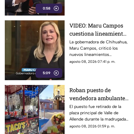
medios
representan una amenaza para
0:58
la libertad de expresión.
VIDEO: Maru Campos
cuestiona lineamientos
para medios y advierte
La gobernadora de Chihuahua,
Maru Campos, criticó los
riesgos para la libertad
nuevos lineamientos
de expresión
relacionados con los derechos
agosto 08, 2026 07:41 p. m.
de las audiencias.
5:09
Roban puesto de
vendedora ambulante
en Valle de Allende;
El puesto fue retirado de la
plaza principal de Valle de
piden ayuda para
Allende durante la madrugada,
localizarlo
junto con el asador, carpa,
agosto 08, 2026 01:59 p. m.
cajas de refrescos y demás