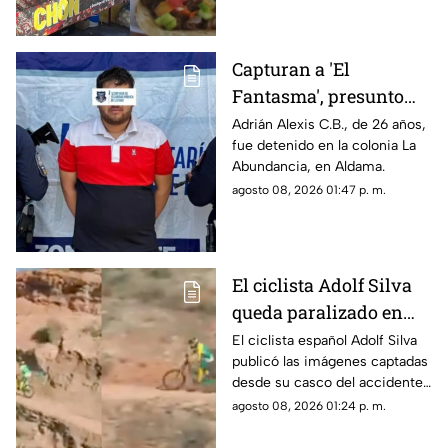
mobiliario.
Capturan a 'El
Fantasma', presunto
líder delictivo en
Adrián Alexis C.B., de 26 años,
fue detenido en la colonia La
Aldama
Abundancia, en Aldama.
agosto 08, 2026 01:47 p. m.
El ciclista Adolf Silva
queda paralizado en
vivo; liberan video del
El ciclista español Adolf Silva
publicó las imágenes captadas
brutal accidente
desde su casco del accidente
que sufrió durante el Red Bull
agosto 08, 2026 01:24 p. m.
Rampage 2025.