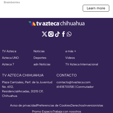
TV Azteca
Noticias
a más +
Azteca UNO
Deportes
Videos
Azteca 7
adn Noticias
TV Azteca Internacional
TV AZTECA CHIHUAHUA
CONTACTO
Plaza Carrizales, Perf. de la Juventud
contacto@tvazteca.com
No. 6112,
6141870058 | Conmutador
ResidencialArcadas, 31215 CP,
Chihuahua.
Aviso de privacidad
Preferencias de Cookies
Derechos
Inversionistas
Promo Espacio
Trabaja con nosotros