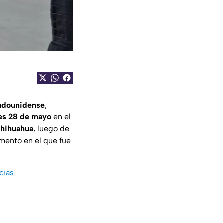
tadounidense
,
es 28 de mayo
en el
hihuahua
, luego de
omento en el que fue
cias