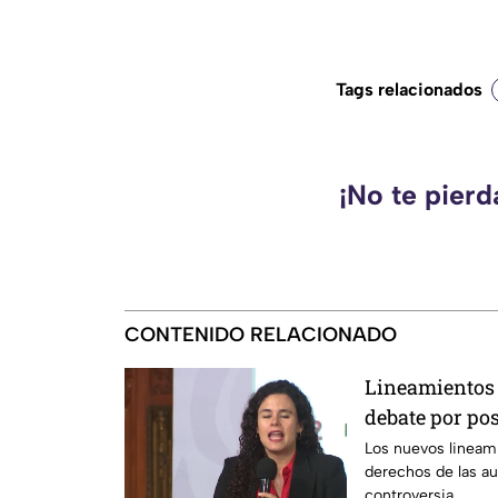
Tags relacionados
¡No te pier
CONTENIDO RELACIONADO
Lineamientos 
debate por po
según críticas
Los nuevos lineam
derechos de las a
controversia.