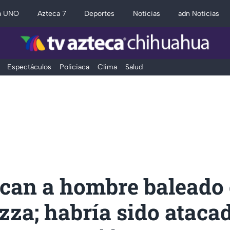
a UNO
Azteca 7
Deportes
Noticias
adn Noticias
Espectáculos
Policiaca
Clima
Salud
ican a hombre baleado
za; habría sido atacad