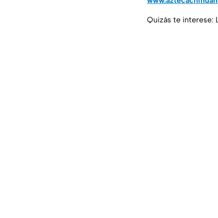
www.aztecachihua
Quizás te interese: