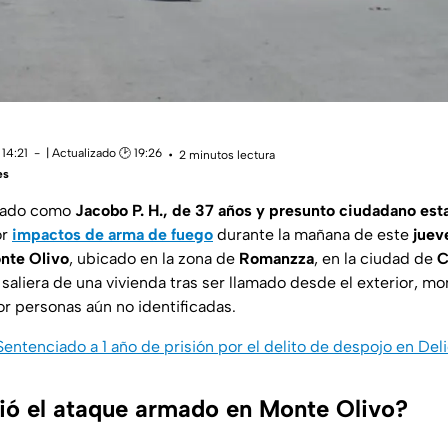
14:21
| Actualizado 🕑 19:26
2 minutos lectura
es
icado como
Jacobo P. H., de 37 años y presunto ciudadano es
or
impactos de arma de fuego
durante la mañana de este
juev
nte Olivo
, ubicado en la zona de
Romanzza
, en la ciudad de
C
aliera de una vivienda tras ser llamado desde el exterior, m
r personas aún no identificadas.
Sentenciado a 1 año de prisión por el delito de despojo en Deli
ó el ataque armado en Monte Olivo?