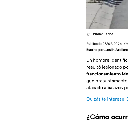
|@ChihuahuaNoti
Publicado 28/05/2026 | 🕑 
Escrito por:
Joslin Arellan
Un hombre identif
resultó lesionado p
fraccionamiento
Mo
que presuntamente s
atacado a balazos
po
Quizás te interese: 
¿Cómo ocurri