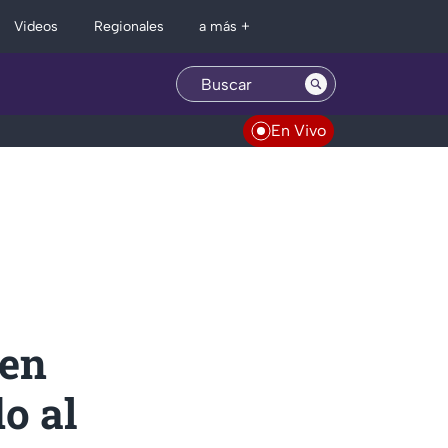
Regionales
Videos
a más +
En Vivo
 en
o al