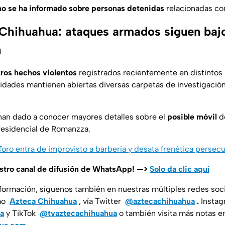
no se ha informado sobre personas detenidas
relacionadas co
 Chihuahua: ataques armados siguen baj
n
tros hechos violentos
registrados recientemente en distintos 
ridades mantienen abiertas diversas carpetas de investigació
han dado a conocer mayores detalles sobre el
posible móvil
de
 residencial de Romanzza.
 Toro entra de improvisto a barbería y desata frenética persec
estro canal de difusión de WhatsApp! —>
Solo da clic aquí
nformación, síguenos también en nuestras múltiples redes soc
mo
Azteca Chihuahua
, vía Twitter
@aztecachihuahua
.
Insta
a
y TikTok
@tvaztecachihuahua
o también visita más notas e