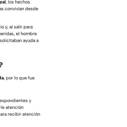
pal
, los hechos
nas convivían desde
 y, al salir para
 heridas, el hombre
 solicitaban ayuda a
?
da
, por lo que fue
respondientes y
rle atención
para recibir atención