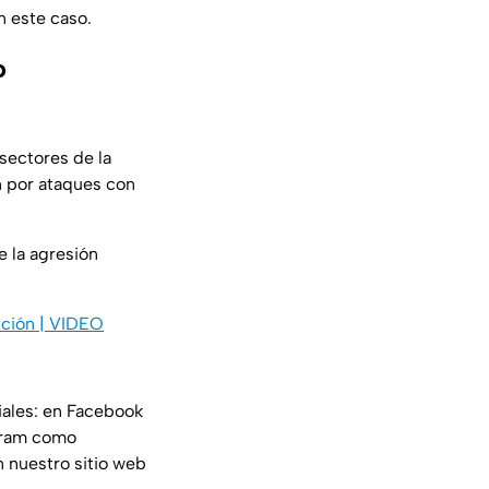
n este caso.
o
sectores de la
n por ataques con
 la agresión
ución | VIDEO
iales: en Facebook
gram como
n nuestro sitio web