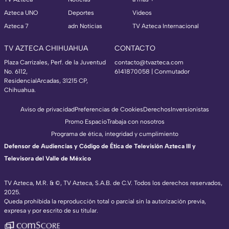
Azteca UNO
Deportes
Videos
Azteca 7
adn Noticias
TV Azteca Internacional
TV AZTECA CHIHUAHUA
CONTACTO
Plaza Carrizales, Perf. de la Juventud
contacto@tvazteca.com
No. 6112,
6141870058 | Conmutador
ResidencialArcadas, 31215 CP,
Chihuahua.
Aviso de privacidad
Preferencias de Cookies
Derechos
Inversionistas
Promo Espacio
Trabaja con nosotros
Programa de ética, integridad y cumplimiento
Defensor de Audiencias y Código de Ética de Televisión Azteca III y
Televisora del Valle de México
TV Azteca, M.R. & ©, TV Azteca, S.A.B. de C.V. Todos los derechos reservados,
2025.
Queda prohibida la reproducción total o parcial sin la autorización previa,
expresa y por escrito de su titular.