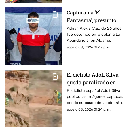
Capturan a 'El
Fantasma', presunto
líder delictivo en
Adrián Alexis C.B., de 26 años,
fue detenido en la colonia La
Aldama
Abundancia, en Aldama.
agosto 08, 2026 01:47 p. m.
El ciclista Adolf Silva
queda paralizado en
vivo; liberan video del
El ciclista español Adolf Silva
publicó las imágenes captadas
brutal accidente
desde su casco del accidente
que sufrió durante el Red Bull
agosto 08, 2026 01:24 p. m.
Rampage 2025.