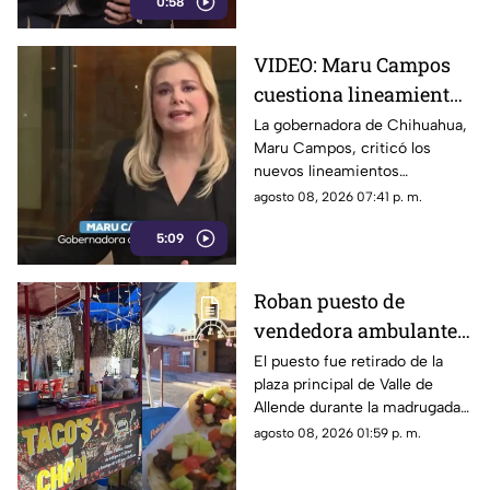
0:58
la libertad de expresión.
VIDEO: Maru Campos
cuestiona lineamientos
para medios y advierte
La gobernadora de Chihuahua,
Maru Campos, criticó los
riesgos para la libertad
nuevos lineamientos
de expresión
relacionados con los derechos
agosto 08, 2026 07:41 p. m.
de las audiencias.
5:09
Roban puesto de
vendedora ambulante
en Valle de Allende;
El puesto fue retirado de la
plaza principal de Valle de
piden ayuda para
Allende durante la madrugada,
localizarlo
junto con el asador, carpa,
agosto 08, 2026 01:59 p. m.
cajas de refrescos y demás
mobiliario.