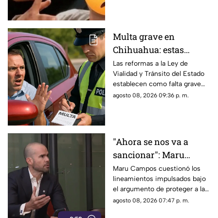
Multa grave en
Chihuahua: estas
velocidades ya pueden
Las reformas a la Ley de
Vialidad y Tránsito del Estado
generar sanciones más
establecen como falta grave
severas
superar en 25 kilómetros por
agosto 08, 2026 09:36 p. m.
hora el límite permitido.
"Ahora se nos va a
sancionar": Maru
Campos acusa censura
Maru Campos cuestionó los
lineamientos impulsados bajo
en nuevos
el argumento de proteger a las
lineamientos para
audiencias y afirmó que
agosto 08, 2026 07:47 p. m.
medios
representan una amenaza para