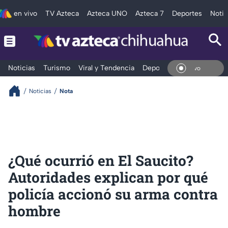
en vivo
TV Azteca
Azteca UNO
Azteca 7
Deportes
Notic
Noticias
Turismo
Viral y Tendencia
Deportes
Espectáculos
En Vi
Noticias
Nota
¿Qué ocurrió en El Saucito?
Autoridades explican por qué
policía accionó su arma contra
hombre