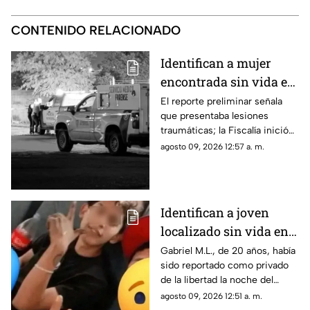
CONTENIDO RELACIONADO
Identifican a mujer
encontrada sin vida en
la colonia Valles de
El reporte preliminar señala
que presentaba lesiones
Chihuahua
traumáticas; la Fiscalía inició
las investigaciones para
agosto 09, 2026 12:57 a. m.
esclarecer el caso.
Identifican a joven
localizado sin vida en
Ciudad Juárez; había
Gabriel M.L., de 20 años, había
sido reportado como privado
sido "levantado"
de la libertad la noche del
jueves.
agosto 09, 2026 12:51 a. m.