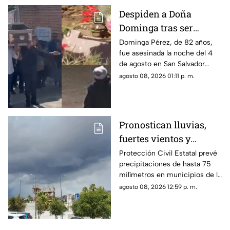
Despiden a Doña
Dominga tras ser
asesinada por 90 pesos
Dominga Pérez, de 82 años,
fue asesinada la noche del 4
en Amozoc
de agosto en San Salvador
Chachapa, Amozoc, Puebla,
agosto 08, 2026 01:11 p. m.
cuando regresaba a casa
después de vender cemitas.
Pronostican lluvias,
fuertes vientos y
temperaturas de hasta
Protección Civil Estatal prevé
precipitaciones de hasta 75
39°C para Chihuahua
milímetros en municipios de la
zona suroeste, además de
agosto 08, 2026 12:59 p. m.
rachas de viento superiores a
55 km/h.