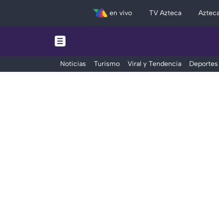
en vivo
TV Azteca
Aztec
Noticias
Turismo
Viral y Tendencia
Deportes