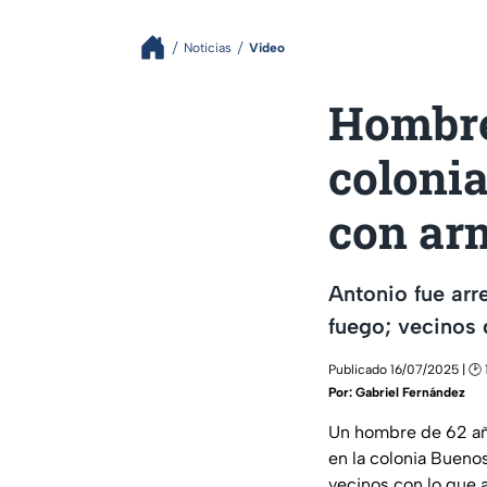
Noticias
Video
Hombre
coloni
con arm
Antonio fue arr
fuego; vecinos 
Publicado 16/07/2025 | 🕑 
Por:
Gabriel Fernández
Un hombre de 62 año
en la colonia Bueno
vecinos con lo que 