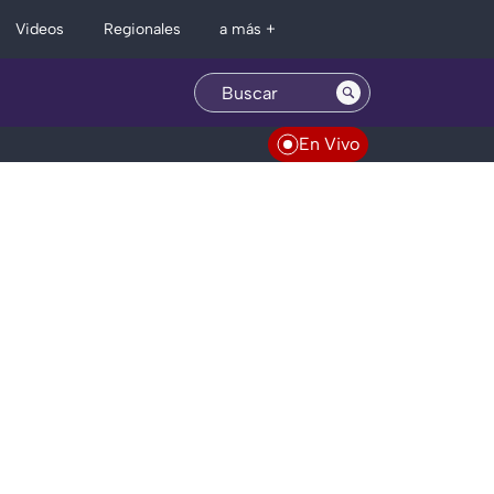
Regionales
Videos
a más +
En Vivo