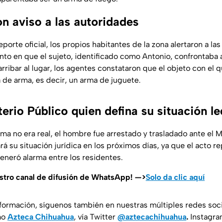
n aviso a las autoridades
porte oficial, los propios habitantes de la zona alertaron a las
to en que el sujeto, identificado como Antonio, confrontaba 
arribar al lugar, los agentes constataron que el objeto con el q
a de arma, es decir, un arma de juguete.
terio Público quien defina su situación le
ma no era real, el hombre fue arrestado y trasladado ante el M
á su situación jurídica en los próximos días, ya que el acto r
eneró alarma entre los residentes.
estro canal de difusión de WhatsApp! —>
Solo da clic aquí
nformación, síguenos también en nuestras múltiples redes soc
mo
Azteca Chihuahua
, vía Twitter
@aztecachihuahua
.
Instagr