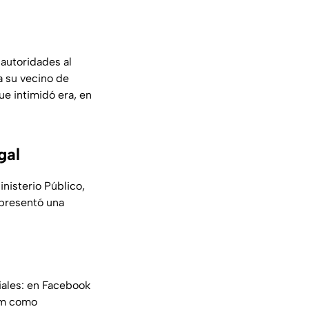
 autoridades al
a su vecino de
ue intimidó era, en
gal
inisterio Público,
epresentó una
iales: en Facebook
am como