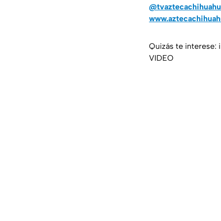
@tvaztecachihuahu
www.aztecachihua
Quizás te interese: 
VIDEO