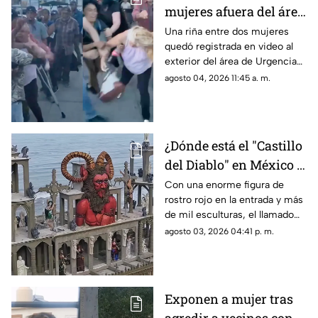
mujeres afuera del área
de Urgencias de un
Una riña entre dos mujeres
quedó registrada en video al
hospital en Chihuahua
exterior del área de Urgencias
| VIDEO
de un hospital ubicado en
agosto 04, 2026 11:45 a. m.
Chihuahua capital.
¿Dónde está el "Castillo
del Diablo" en México y
por qué se volvió tan
Con una enorme figura de
rostro rojo en la entrada y más
famoso?
de mil esculturas, el llamado
“Castillo del Diablo” se ha
agosto 03, 2026 04:41 p. m.
convertido en uno de los sitios
más curiosos de Baja
California.
Exponen a mujer tras