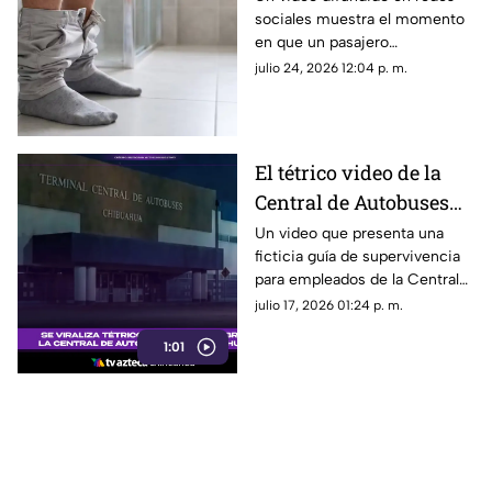
sociales muestra el momento
transporte público;
en que un pasajero
video se viraliza
aparentemente sufrió un
julio 24, 2026 12:04 p. m.
incidente estomacal dentro de
una unidad de transporte
público.
El tétrico video de la
Central de Autobuses
de Chihuahua que
Un video que presenta una
ficticia guía de supervivencia
causa furor en redes
para empleados de la Central
sociales
de Autobuses de Chihuahua ha
julio 17, 2026 01:24 p. m.
causado sensación en redes
1:01
sociales.