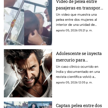
Video de pelea entre
pasajeras en transporte
público se vuelve viral
Un video que muestra una
pelea entre dos mujeres al
en redes sociales
interior de una unidad de
transporte público comenzó a
agosto 05, 2026 05:21 p. m.
circular en redes sociales.
Adolescente se inyecta
mercurio para
parecerse a Wolverine
Un caso clínico ocurrido en
India y documentado en una
y termina
revista científica volvió a
hospitalizado
generar interés por los riesgos
agosto 05, 2026 12:05 p. m.
de la exposición al mercurio.
Captan pelea entre dos