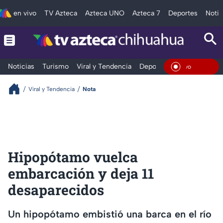
en vivo
TV Azteca
Azteca UNO
Azteca 7
Deportes
Notic
Noticias
Turismo
Viral y Tendencia
Deportes
Espectáculos
En Viv
Viral y Tendencia
Nota
Hipopótamo vuelca
embarcación y deja 11
desaparecidos
Un hipopótamo embistió una barca en el río