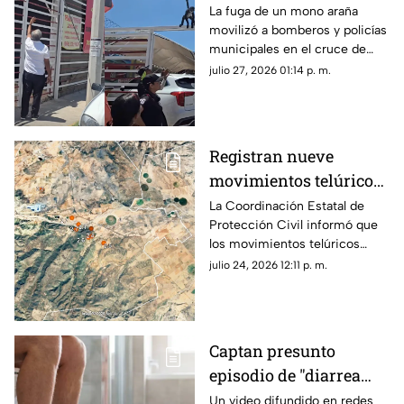
de barbacoa en
La fuga de un mono araña
movilizó a bomberos y policías
Chihuahua | VIDEO
municipales en el cruce de
Ortiz Mena y Ahuehuete en
julio 27, 2026 01:14 p. m.
Chihuahua capital.
Registran nueve
movimientos telúricos
al sur de Chihuahua;
La Coordinación Estatal de
Protección Civil informó que
Protección Civil da
los movimientos telúricos
detalles
ocurrieron entre la noche del
julio 24, 2026 12:11 p. m.
21 de julio y la madrugada de
este viernes.
Captan presunto
episodio de "diarrea
explosiva" en
Un video difundido en redes