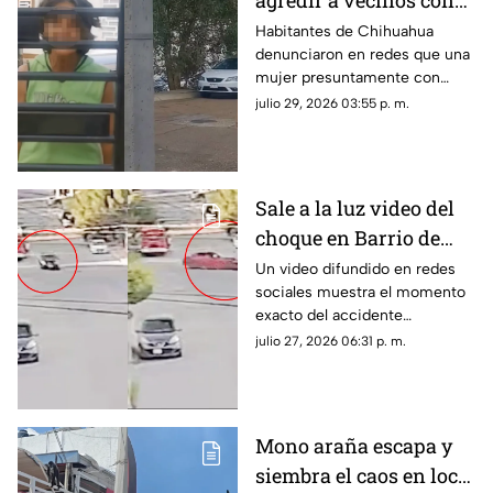
agredir a vecinos con
cuchillos en
Habitantes de Chihuahua
denunciaron en redes que una
Chihuahua; revelan
mujer presuntamente con
presunta condición
problemas de salud mental
julio 29, 2026 03:55 p. m.
mantiene amenazas hacia sus
vecinos.
Sale a la luz video del
choque en Barrio de
Londres donde murió
Un video difundido en redes
sociales muestra el momento
una mujer | VIDEO
exacto del accidente
registrado en la colonia Barrio
julio 27, 2026 06:31 p. m.
de Londres, en la ciudad de
Chihuahua.
Mono araña escapa y
siembra el caos en local