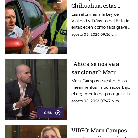
Chihuahua: estas
velocidades ya pueden
Las reformas a la Ley de
Vialidad y Tránsito del Estado
generar sanciones más
establecen como falta grave
severas
superar en 25 kilómetros por
agosto 08, 2026 09:36 p. m.
hora el límite permitido.
"Ahora se nos va a
sancionar": Maru
Campos acusa censura
Maru Campos cuestionó los
lineamientos impulsados bajo
en nuevos
el argumento de proteger a las
lineamientos para
audiencias y afirmó que
agosto 08, 2026 07:47 p. m.
medios
representan una amenaza para
0:58
la libertad de expresión.
VIDEO: Maru Campos