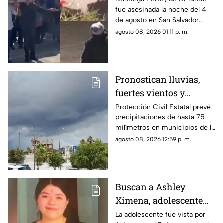
fue asesinada la noche del 4
en Amozoc
de agosto en San Salvador
Chachapa, Amozoc, Puebla,
agosto 08, 2026 01:11 p. m.
cuando regresaba a casa
después de vender cemitas.
Pronostican lluvias,
fuertes vientos y
temperaturas de hasta
Protección Civil Estatal prevé
precipitaciones de hasta 75
39°C para Chihuahua
milímetros en municipios de la
zona suroeste, además de
agosto 08, 2026 12:59 p. m.
rachas de viento superiores a
55 km/h.
Buscan a Ashley
Ximena, adolescente
desaparecida en la
La adolescente fue vista por