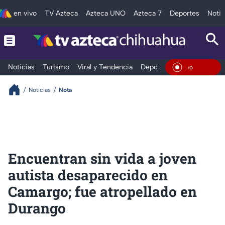
en vivo
TV Azteca
Azteca UNO
Azteca 7
Deportes
Notic
Noticias
Turismo
Viral y Tendencia
Deportes
Espectáculos
En Viv
Noticias
Nota
Encuentran sin vida a joven
autista desaparecido en
Camargo; fue atropellado en
Durango