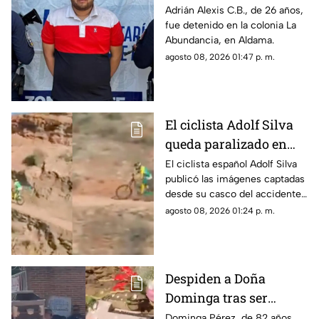
líder delictivo en
Adrián Alexis C.B., de 26 años,
fue detenido en la colonia La
Aldama
Abundancia, en Aldama.
agosto 08, 2026 01:47 p. m.
El ciclista Adolf Silva
queda paralizado en
vivo; liberan video del
El ciclista español Adolf Silva
publicó las imágenes captadas
brutal accidente
desde su casco del accidente
que sufrió durante el Red Bull
agosto 08, 2026 01:24 p. m.
Rampage 2025.
Despiden a Doña
Dominga tras ser
asesinada por 90 pesos
Dominga Pérez, de 82 años,