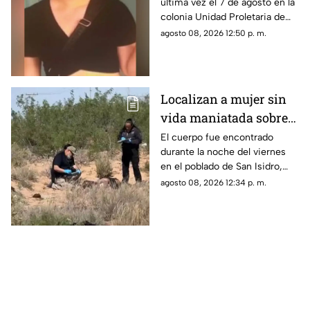
última vez el 7 de agosto en la
colonia Unidad
colonia Unidad Proletaria de
Proletaria
Chihuahua capital.
agosto 08, 2026 12:50 p. m.
Localizan a mujer sin
vida maniatada sobre
la carretera Juárez-
El cuerpo fue encontrado
durante la noche del viernes
Porvenir
en el poblado de San Isidro,
luego de un reporte anónimo a
agosto 08, 2026 12:34 p. m.
las autoridades.