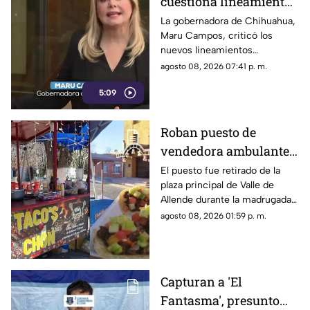
cuestiona lineamientos
para medios y advierte
La gobernadora de Chihuahua,
Maru Campos, criticó los
riesgos para la libertad
nuevos lineamientos
de expresión
relacionados con los derechos
agosto 08, 2026 07:41 p. m.
de las audiencias.
5:09
Roban puesto de
vendedora ambulante
en Valle de Allende;
El puesto fue retirado de la
plaza principal de Valle de
piden ayuda para
Allende durante la madrugada,
localizarlo
junto con el asador, carpa,
agosto 08, 2026 01:59 p. m.
cajas de refrescos y demás
mobiliario.
Capturan a 'El
Fantasma', presunto