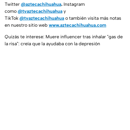
Twitter
@aztecachihuahua
.
Instagram
como
@tvaztecachihuahua
y
TikTok
@tvaztecachihuahua
o también visita más notas
en nuestro sitio web
www.aztecachihuahua.com
Quizás te interese: Muere influencer tras inhalar "gas de
la risa": creía que la ayudaba con la depresión