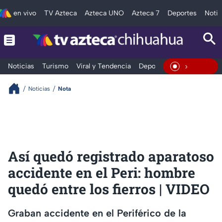
en vivo
TV Azteca
Azteca UNO
Azteca 7
Deportes
Notic
Noticias
Turismo
Viral y Tendencia
Deportes
Espectáculos
En Vivo
Noticias
Nota
Así quedó registrado aparatoso
accidente en el Peri: hombre
quedó entre los fierros | VIDEO
Graban accidente en el Periférico de la