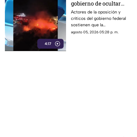
gobierno de ocultar
información y difundir
Actores de la oposición y
críticos del gobierno federal
versiones oficiales
sostienen que la
cuestionadas
administración ha recurrido a
agosto 05, 2026 05:28 p. m.
la reserva de información y a
4:17
versiones oficiales
controvertidas.