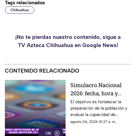
Tags relacionados
Chihuahua
¡No te pierdas nuestro contenido, sigue a
TV Azteca Chihuahua en Google News!
CONTENIDO RELACIONADO
Simulacro Nacional
2026: fecha, hora y
escenarios del ejercicio
El objetivo es fortalecer la
preparación de la población y
de prevención en
evaluar la capacidad de
México
respuesta ante distintos
agosto 06, 2026 10:27 a. m.
escenarios de emergencia
1:12