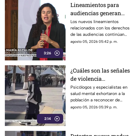
Lineamientos para
audiencias generan
debate por posible
Los nuevos lineamientos
relacionados con los derechos
censura a medios,
de las audiencias continúan
según críticas
generando controversia.
agosto 05, 2026 05:42 p. m.
3:26
¿Cuáles son las señales
de violencia
emocional? Así puedes
Psicólogos y especialistas en
salud mental exhortaron a la
identificarlas
población a reconocer de
forma temprana las conductas
agosto 05, 2026 05:39 p. m.
que pueden derivar en
2:14
violencia emocional.