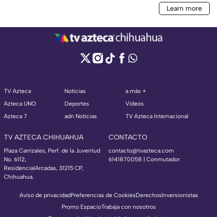
TV Azteca
Noticias
a más +
Azteca UNO
Deportes
Videos
Azteca 7
adn Noticias
TV Azteca Internacional
TV AZTECA CHIHUAHUA
CONTACTO
Plaza Carrizales, Perf. de la Juventud
contacto@tvazteca.com
No. 6112,
6141870058 | Conmutador
ResidencialArcadas, 31215 CP,
Chihuahua.
Aviso de privacidad
Preferencias de Cookies
Derechos
Inversionistas
Promo Espacio
Trabaja con nosotros