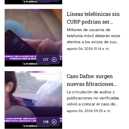
Líneas telefónicas sin
CURP podrían ser
suspendidas a partir de
Millones de usuarios de
telefonía móvil deberán estar
agosto; así será el
atentos a los avisos de sus
proceso
operadores, ya que a partir del
agosto 06, 2026 10:14 a. m.
15 de agosto comenzará una
1:17
nueva etapa del registro de
líneas vinculadas a la CURP
Caso Dafne: surgen
nuevas filtraciones
mientras avanzan dos
La circulación de audios y
publicaciones no verificadas
procesos judiciales
volvió a colocar el caso de
distintos
Dafne en el centro de la
agosto 06, 2026 09:25 a. m.
conversación digital.
1:18