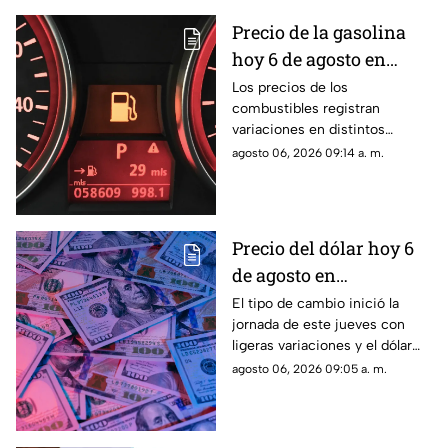
Precio de la gasolina
hoy 6 de agosto en
Chihuahua: así las
Los precios de los
combustibles registran
variaciones en la
variaciones en distintos
entidad
estados del país este jueves 6
agosto 06, 2026 09:14 a. m.
de agosto.
Precio del dólar hoy 6
de agosto en
Chihuahua: así cotiza
El tipo de cambio inició la
jornada de este jueves con
el peso mexicano frente
ligeras variaciones y el dólar
a la divisa
continúa por debajo de los 18
agosto 06, 2026 09:05 a. m.
estadounidense
pesos.