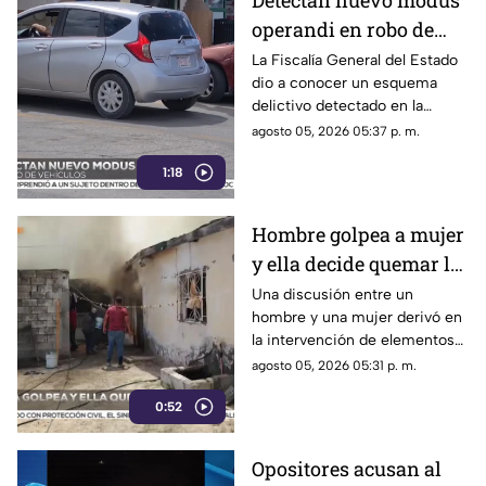
Detectan nuevo modus
operandi en robo de
vehículos en
La Fiscalía General del Estado
dio a conocer un esquema
Chihuahua | VIDEO
delictivo detectado en la
ciudad de Chihuahua.
agosto 05, 2026 05:37 p. m.
1:18
Hombre golpea a mujer
y ella decide quemar la
casa; ocurrió en Ciudad
Una discusión entre un
hombre y una mujer derivó en
Juárez | VIDEO
la intervención de elementos
de la Policía Municipal en la
agosto 05, 2026 05:31 p. m.
colonia Lázaro Cárdenas, en
0:52
Ciudad Juárez.
Opositores acusan al