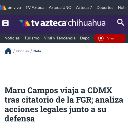
en vivo
TV Azteca
Azteca UNO
Azteca 7
Deportes
Notic
Noticias
Turismo
Viral y Tendencia
Deportes
Espectáculos
En Vivo
Noticias
Nota
Maru Campos viaja a CDMX
tras citatorio de la FGR; analiza
acciones legales junto a su
defensa