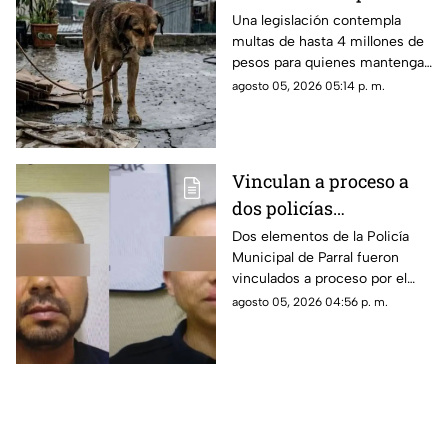
Podrías recibir una
Una legislación contempla
multas de hasta 4 millones de
multa de hasta 4
pesos para quienes mantengan
millones de pesos
de forma permanente a perros
agosto 05, 2026 05:14 p. m.
o gatos en patios, balcones o
espacios inadecuados.
Vinculan a proceso a
dos policías
municipales por
Dos elementos de la Policía
Municipal de Parral fueron
homicidio
vinculados a proceso por el
imprudencial en Parral
presunto delito de homicidio
agosto 05, 2026 04:56 p. m.
imprudencial, luego de que un
hombre muriera tras caer de
una patrulla en la que era
trasladado.