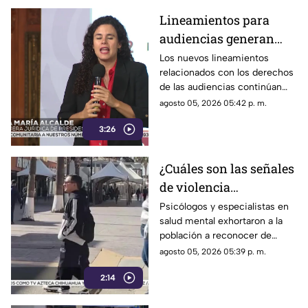
Lineamientos para
audiencias generan
debate por posible
Los nuevos lineamientos
relacionados con los derechos
censura a medios,
de las audiencias continúan
según críticas
generando controversia.
agosto 05, 2026 05:42 p. m.
3:26
¿Cuáles son las señales
de violencia
emocional? Así puedes
Psicólogos y especialistas en
salud mental exhortaron a la
identificarlas
población a reconocer de
forma temprana las conductas
agosto 05, 2026 05:39 p. m.
que pueden derivar en
2:14
violencia emocional.