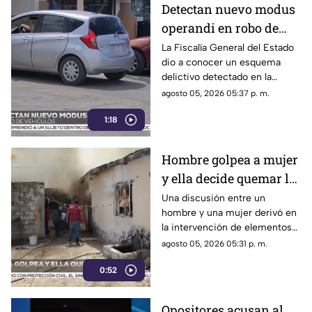
Detectan nuevo modus
operandi en robo de
vehículos en
La Fiscalía General del Estado
dio a conocer un esquema
Chihuahua | VIDEO
delictivo detectado en la
ciudad de Chihuahua.
agosto 05, 2026 05:37 p. m.
1:18
Hombre golpea a mujer
y ella decide quemar la
casa; ocurrió en Ciudad
Una discusión entre un
hombre y una mujer derivó en
Juárez | VIDEO
la intervención de elementos
de la Policía Municipal en la
agosto 05, 2026 05:31 p. m.
colonia Lázaro Cárdenas, en
0:52
Ciudad Juárez.
Opositores acusan al