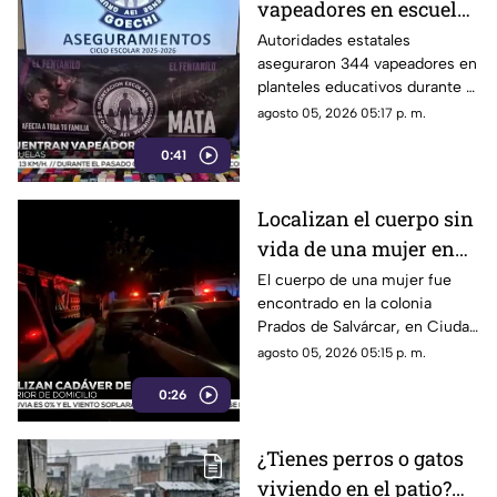
vapeadores en escuelas
de Chihuahua el
Autoridades estatales
aseguraron 344 vapeadores en
pasado ciclo escolar |
planteles educativos durante el
VIDEO
ciclo escolar 2025-2026.
agosto 05, 2026 05:17 p. m.
0:41
Localizan el cuerpo sin
vida de una mujer en
Ciudad Juárez | VIDEO
El cuerpo de una mujer fue
encontrado en la colonia
Prados de Salvárcar, en Ciudad
Juárez.
agosto 05, 2026 05:15 p. m.
0:26
¿Tienes perros o gatos
viviendo en el patio?