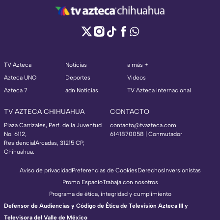
TV Azteca
Noticias
a más +
Azteca UNO
Deportes
Videos
Azteca 7
adn Noticias
TV Azteca Internacional
TV AZTECA CHIHUAHUA
CONTACTO
Plaza Carrizales, Perf. de la Juventud
contacto@tvazteca.com
No. 6112,
6141870058 | Conmutador
ResidencialArcadas, 31215 CP,
Chihuahua.
Aviso de privacidad
Preferencias de Cookies
Derechos
Inversionistas
Promo Espacio
Trabaja con nosotros
Programa de ética, integridad y cumplimiento
Defensor de Audiencias y Código de Ética de Televisión Azteca III y
Televisora del Valle de México