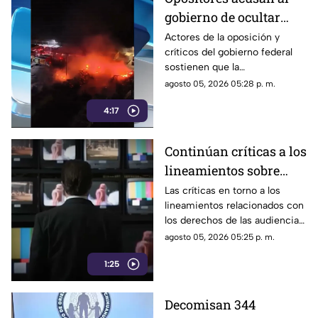
gobierno de ocultar
información y difundir
Actores de la oposición y
críticos del gobierno federal
versiones oficiales
sostienen que la
cuestionadas
administración ha recurrido a
agosto 05, 2026 05:28 p. m.
la reserva de información y a
4:17
versiones oficiales
controvertidas.
Continúan críticas a los
lineamientos sobre
audiencias; opositores
Las críticas en torno a los
lineamientos relacionados con
los califican como un
los derechos de las audiencias
mecanismo de censura
continúan.
agosto 05, 2026 05:25 p. m.
1:25
Decomisan 344