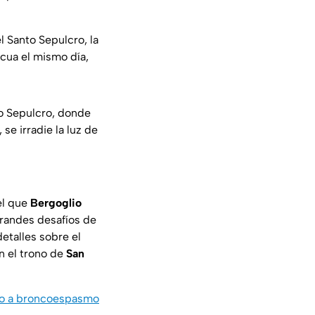
 Santo Sepulcro, la
scua el mismo día,
o Sepulcro, donde
se irradie la luz de
 el que
Bergoglio
grandes desafíos de
etalles sobre el
en el trono de
San
ido a broncoespasmo