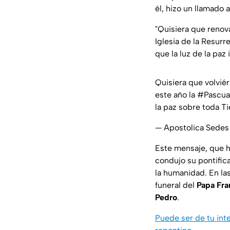
él, hizo un llamado 
"Quisiera que renov
Iglesia de la Resur
que la luz de la paz
Quisiera que volvié
este año la
#Pascua
la paz sobre toda T
— Apostolica Sedes
Este mensaje, que ha
condujo su pontific
la humanidad. En la
funeral del
Papa Fra
Pedro
.
Puede ser de tu int