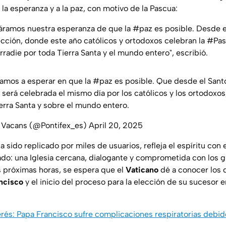
a la esperanza y a la paz, con motivo de la Pascua:
áramos nuestra esperanza de que la #paz es posible. Desde el
rección, donde este año católicos y ortodoxos celebran la #Pa
 irradie por toda Tierra Santa y el mundo entero"
, escribió.
ramos a esperar en que la
#paz
es posible. Que desde el Sant
será celebrada el mismo día por los católicos y los ortodoxos, 
ierra Santa y sobre el mundo entero.
 Vacans (@Pontifex_es)
April 20, 2025
 sido replicado por miles de usuarios, refleja el espíritu con
ado: una Iglesia cercana, dialogante y comprometida con los 
s próximas horas, se espera que el
Vaticano
dé a conocer los d
ncisco
y el inicio del proceso para la elección de su sucesor 
erés: Papa Francisco sufre complicaciones respiratorias deb