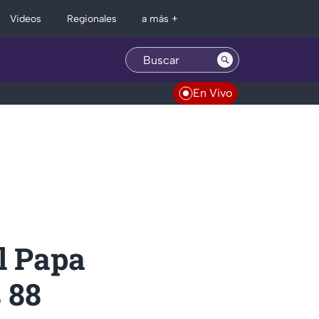
Regionales
Videos
a más +
En Vivo
l Papa
 88