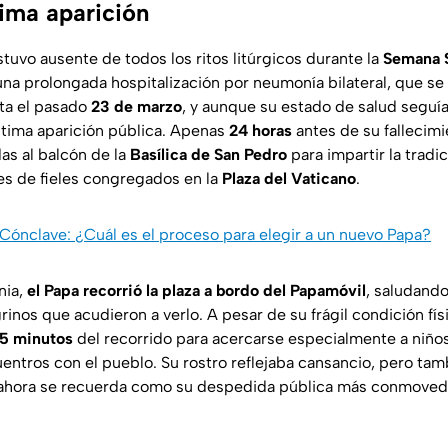
tima aparición
tuvo ausente de todos los ritos litúrgicos durante la
Semana 
una prolongada hospitalización por neumonía bilateral, que s
lta el pasado
23 de marzo
, y aunque su estado de salud seguía
ltima aparición pública. Apenas
24 horas
antes de su fallecimi
das al balcón de la
Basílica de San Pedro
para impartir la tradi
les de fieles congregados en la
Plaza del Vaticano
.
 Cónclave: ¿Cuál es el proceso para elegir a un nuevo Papa?
nia,
el Papa recorrió la plaza a bordo del Papamóvil
, saludando
rinos que acudieron a verlo. A pesar de su frágil condición fís
5 minutos
del recorrido para acercarse especialmente a niño
uentros con el pueblo. Su rostro reflejaba cansancio, pero ta
 ahora se recuerda como su despedida pública más conmoved