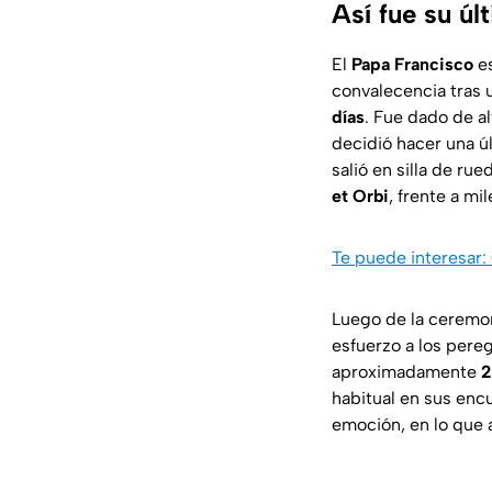
Así fue su úl
El
Papa Francisco
es
convalecencia tras 
días
. Fue dado de a
decidió hacer una ú
salió en silla de rue
et Orbi
, frente a mi
Te puede interesar:
Luego de la ceremo
esfuerzo a los pereg
aproximadamente
2
habitual en sus enc
emoción, en lo que