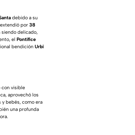
Santa
debido a su
e extendió por
38
 siendo delicado,
ento, el
Pontífice
cional bendición
Urbi
 con visible
ica, aprovechó los
s y bebés, como era
mbién una profunda
ora.