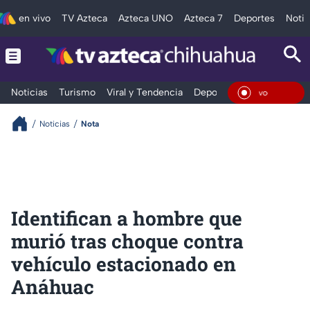
en vivo
TV Azteca
Azteca UNO
Azteca 7
Deportes
Notic
Noticias
Turismo
Viral y Tendencia
Deportes
Espectáculos
En Viv
Noticias
Nota
Identifican a hombre que
murió tras choque contra
vehículo estacionado en
Anáhuac