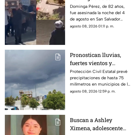
asesinada por 90 pesos
Dominga Pérez, de 82 años,
fue asesinada la noche del 4
en Amozoc
de agosto en San Salvador
Chachapa, Amozoc, Puebla,
agosto 08, 2026 01:11 p. m.
cuando regresaba a casa
después de vender cemitas.
Pronostican lluvias,
fuertes vientos y
temperaturas de hasta
Protección Civil Estatal prevé
precipitaciones de hasta 75
39°C para Chihuahua
milímetros en municipios de la
zona suroeste, además de
agosto 08, 2026 12:59 p. m.
rachas de viento superiores a
55 km/h.
Buscan a Ashley
Ximena, adolescente