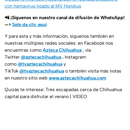
con hantavirus ligado al MV Hondius
📲 ¡Síguenos en nuestro canal de difusión de WhatsApp!
—>
Solo da clic aquí
Y para esta y más información, síguenos también en
nuestras múltiples redes sociales: en Facebook nos
encuentras como
Azteca Chihuahua
, vía
Twitter
@aztecachihuahua
.
Instagram
como
@tvaztecachihuahua
y
TikTok
@tvaztecachihuahua
o también visita más notas
en nuestro sitio web
www.aztecachihuahua.com
Quizás te interese: Tres escapadas cerca de Chihuahua
capital para disfrutar el verano | VIDEO