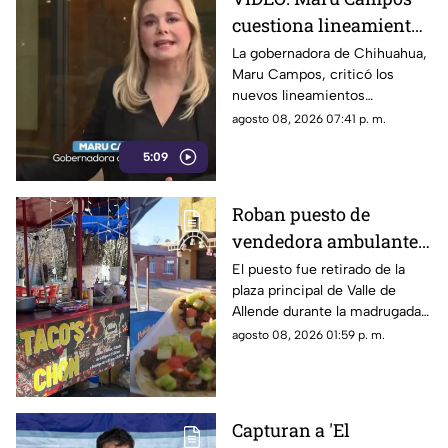
cuestiona lineamientos
para medios y advierte
La gobernadora de Chihuahua,
Maru Campos, criticó los
riesgos para la libertad
nuevos lineamientos
de expresión
relacionados con los derechos
agosto 08, 2026 07:41 p. m.
de las audiencias.
5:09
Roban puesto de
vendedora ambulante
en Valle de Allende;
El puesto fue retirado de la
plaza principal de Valle de
piden ayuda para
Allende durante la madrugada,
localizarlo
junto con el asador, carpa,
agosto 08, 2026 01:59 p. m.
cajas de refrescos y demás
mobiliario.
Capturan a 'El