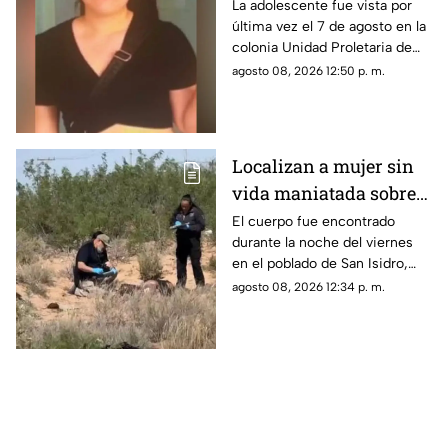
desaparecida en la
La adolescente fue vista por
última vez el 7 de agosto en la
colonia Unidad
colonia Unidad Proletaria de
Proletaria
Chihuahua capital.
agosto 08, 2026 12:50 p. m.
Localizan a mujer sin
vida maniatada sobre
la carretera Juárez-
El cuerpo fue encontrado
durante la noche del viernes
Porvenir
en el poblado de San Isidro,
luego de un reporte anónimo a
agosto 08, 2026 12:34 p. m.
las autoridades.