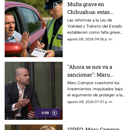
Multa grave en
Chihuahua: estas
velocidades ya pueden
Las reformas a la Ley de
Vialidad y Tránsito del Estado
generar sanciones más
establecen como falta grave
severas
superar en 25 kilómetros por
agosto 08, 2026 09:36 p. m.
hora el límite permitido.
"Ahora se nos va a
sancionar": Maru
Campos acusa censura
Maru Campos cuestionó los
lineamientos impulsados bajo
en nuevos
el argumento de proteger a las
lineamientos para
audiencias y afirmó que
agosto 08, 2026 07:47 p. m.
medios
representan una amenaza para
0:58
la libertad de expresión.
VIDEO: Maru Campos