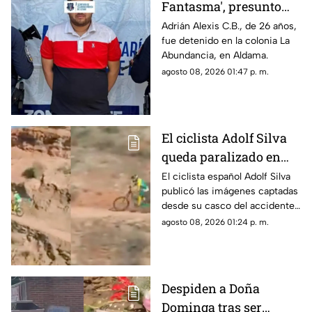
Fantasma', presunto
líder delictivo en
Adrián Alexis C.B., de 26 años,
fue detenido en la colonia La
Aldama
Abundancia, en Aldama.
agosto 08, 2026 01:47 p. m.
El ciclista Adolf Silva
queda paralizado en
vivo; liberan video del
El ciclista español Adolf Silva
publicó las imágenes captadas
brutal accidente
desde su casco del accidente
que sufrió durante el Red Bull
agosto 08, 2026 01:24 p. m.
Rampage 2025.
Despiden a Doña
Dominga tras ser