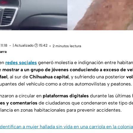
11:18
| Actualizado 🕑 15:42
2 minutos lectura
arra
 en
redes sociales
generó molestia e indignación entre habitan
de
mostrar a un grupo de jóvenes conduciendo a exceso de vel
fael
, al sur de
Chihuahua capital
, y sufriendo una posterior
vo
cupantes del vehículo como a otros automovilistas y peatones.
zaron a circular en
plataformas digitales
durante las últimas
nes y comentarios
de ciudadanos que condenaron este tipo d
ilancia en zonas habitacionales para prevenir accidentes.
Identifican a mujer hallada sin vida en una carriola en la coloni