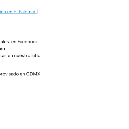
nn en El Palomar |
iales: en Facebook
am
tas en nuestro sitio
improvisado en CDMX