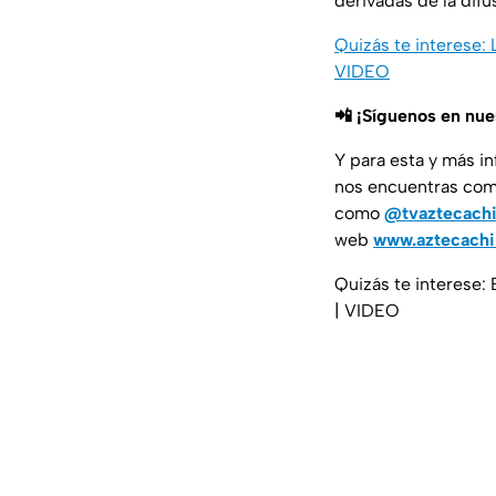
derivadas de la difu
Quizás te interese:
VIDEO
📲 ¡Síguenos en nu
Y para esta y más i
nos encuentras co
como
@tvaztecach
web
www.aztecach
Quizás te interese
| VIDEO