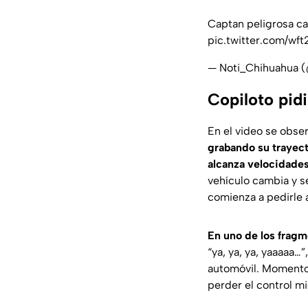
Captan peligrosa car
pic.twitter.com/w
— Noti_Chihuahua 
Copiloto pid
En el video se obs
grabando su trayec
alcanza velocidade
vehículo cambia y s
comienza a pedirle 
En uno de los frag
“ya, ya, ya, yaaaaa…”
automóvil. Momentos
perder el control mi