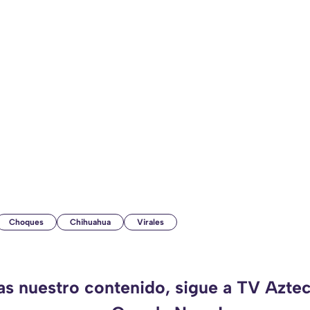
Choques
Chihuahua
Virales
das nuestro contenido, sigue a TV Azte