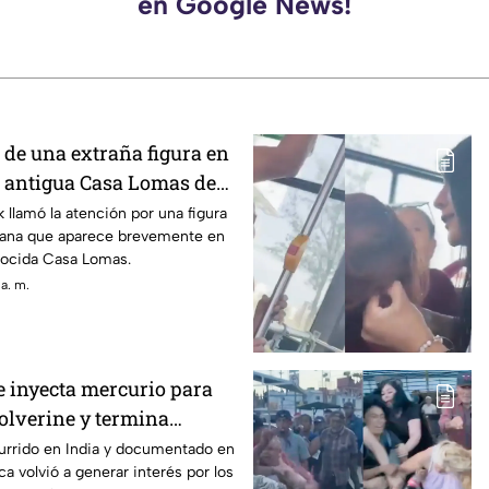
en Google News!
 de una extraña figura en
la antigua Casa Lomas de
 llamó la atención por una figura
mana que aparece brevemente en
nocida Casa Lomas.
a. m.
e inyecta mercurio para
olverine y termina
currido en India y documentado en
ica volvió a generar interés por los