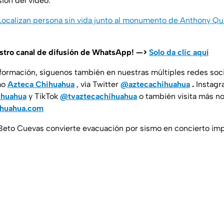
sión del video.
 Localizan persona sin vida junto al monumento de Anthony Qui
estro canal de difusión de WhatsApp! —>
Solo da clic aquí
nformación, síguenos también en nuestras múltiples redes soc
mo
Azteca Chihuahua
, vía Twitter
@aztecachihuahua
.
Instagr
ihuahua
y TikTok
@tvaztecachihuahua
o también visita más no
ihuahua.com
: Beto Cuevas convierte evacuación por sismo en concierto 