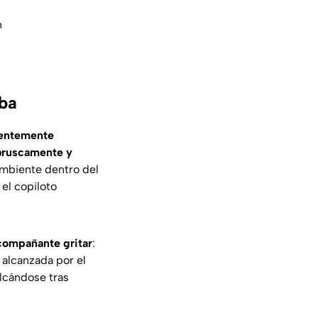
n
aba
arentemente
 bruscamente y
ambiente dentro del
el copiloto
compañante gritar
:
 alcanzada por el
lcándose tras