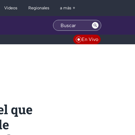
Regionales
Videos
a más +
En Vivo
l que
de