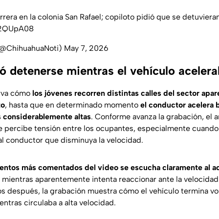
rera en la colonia San Rafael; copiloto pidió que se detuviera
ft2QUpA08
(@ChihuahuaNoti)
May 7, 2026
ió detenerse mientras el vehículo aceler
erva cómo
los jóvenes recorren distintas calles del sector ap
to
, hasta que en determinado momento
el conductor acelera
s considerablemente altas
. Conforme avanza la grabación, el 
e percibe tensión entre los ocupantes, especialmente cuando 
al conductor que disminuya la velocidad.
mentos más comentados del video se escucha claramente al a
, mientras aparentemente intenta reaccionar ante la velocidad
 después, la grabación muestra cómo el vehículo termina vo
entras circulaba a alta velocidad.