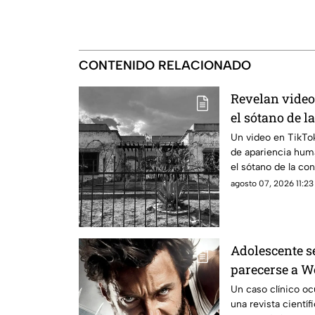
CONTENIDO RELACIONADO
Revelan video
el sótano de 
Chihuahua
Un video en TikTok
de apariencia hu
el sótano de la co
agosto 07, 2026 11:23 
Adolescente s
parecerse a W
hospitalizado
Un caso clínico o
una revista científ