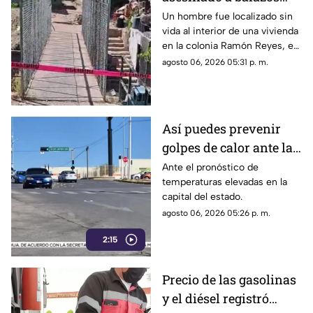
dentro de una vivienda
Un hombre fue localizado sin
vida al interior de una vivienda
en la colonia Ramón
en la colonia Ramón Reyes, en
Reyes
la ciudad de Chihuahua, luego
agosto 06, 2026 05:31 p. m.
de recibir varios impactos de
arma de fuego.
Así puedes prevenir
golpes de calor ante las
altas temperaturas en
Ante el pronóstico de
temperaturas elevadas en la
Chihuahua
capital del estado.
agosto 06, 2026 05:26 p. m.
2:15
Precio de las gasolinas
y el diésel registró