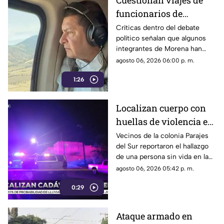
Cuestionan viajes de
funcionarios de
Morena por presuntos
Críticas dentro del debate
político señalan que algunos
gastos alejados de la
integrantes de Morena han
austeridad
sido señalados por realizar
agosto 06, 2026 06:00 p. m.
viajes y utilizar servicios
1:26
considerados de lujo.
Localizan cuerpo con
huellas de violencia en
calles de Parajes del
Vecinos de la colonia Parajes
del Sur reportaron el hallazgo
Sur | VIDEO
de una persona sin vida en la
vía pública.
agosto 06, 2026 05:42 p. m.
0:29
Ataque armado en