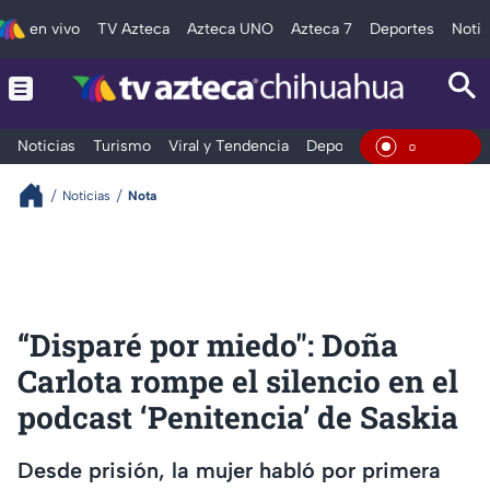
en vivo
TV Azteca
Azteca UNO
Azteca 7
Deportes
Notic
Noticias
Turismo
Viral y Tendencia
Deportes
Espectáculos
En Vivo
Noticias
Nota
“Disparé por miedo": Doña
Carlota rompe el silencio en el
podcast ‘Penitencia’ de Saskia
Desde prisión, la mujer habló por primera