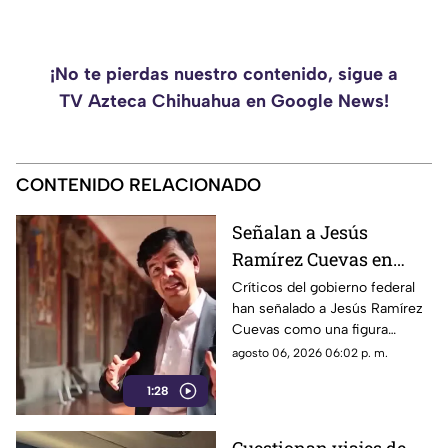
¡No te pierdas nuestro contenido, sigue a
TV Azteca Chihuahua en Google News!
CONTENIDO RELACIONADO
Señalan a Jesús
Ramírez Cuevas en
debate sobre regulación
Críticos del gobierno federal
han señalado a Jesús Ramírez
y libertad de expresión
Cuevas como una figura
relevante dentro de la
agosto 06, 2026 06:02 p. m.
estrategia de comunicación
1:28
oficial.