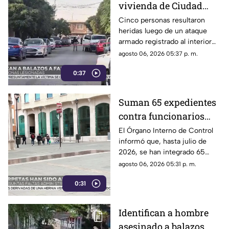
vivienda de Ciudad
Juárez deja cinco
Cinco personas resultaron
heridas luego de un ataque
personas heridas |
armado registrado al interior
VIDEO
de un domicilio en el
agosto 06, 2026 05:37 p. m.
fraccionamiento El
0:37
Campanario.
Suman 65 expedientes
contra funcionarios
municipales de
El Órgano Interno de Control
informó que, hasta julio de
Chihuahua | VIDEO
2026, se han integrado 65
expedientes por presuntas
agosto 06, 2026 05:31 p. m.
irregularidades administrativas.
0:31
Identifican a hombre
asesinado a balazos