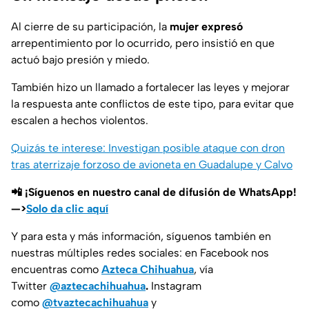
Al cierre de su participación, la
mujer expresó
arrepentimiento por lo ocurrido, pero insistió en que
actuó bajo presión y miedo.
También hizo un llamado a fortalecer las leyes y mejorar
la respuesta ante conflictos de este tipo, para evitar que
escalen a hechos violentos.
Quizás te interese: Investigan posible ataque con dron
tras aterrizaje forzoso de avioneta en Guadalupe y Calvo
📲 ¡Síguenos en nuestro canal de difusión de WhatsApp!
—>
Solo da clic aquí
Y para esta y más información, síguenos también en
nuestras múltiples redes sociales: en Facebook nos
encuentras como
Azteca Chihuahua
, vía
Twitter
@aztecachihuahua
.
Instagram
como
@tvaztecachihuahua
y