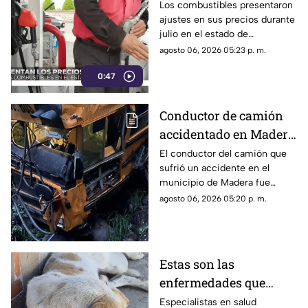
variaciones en
Los combustibles presentaron
ajustes en sus precios durante
Chihuahua durante
julio en el estado de
julio | VIDEO
Chihuahua.
agosto 06, 2026 05:23 p. m.
0:47
Conductor de camión
accidentado en Madera
obtiene libertad bajo
El conductor del camión que
sufrió un accidente en el
reservas; Fiscalía
municipio de Madera fue
continúa investigación
puesto en libertad bajo
agosto 06, 2026 05:20 p. m.
reservas tras recibir el alta
médica.
Estas son las
enfermedades que
pueden ser
Especialistas en salud