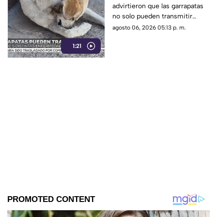
advirtieron que las garrapatas
transmitidas por
no solo pueden transmitir
garrapatas; emiten
rickettsiosis.
agosto 06, 2026 05:13 p. m.
recomendaciones
1:21