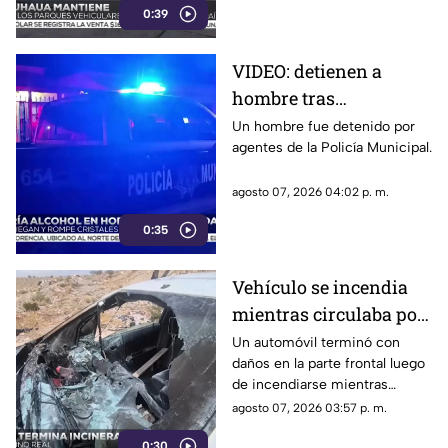
0:39
VIDEO: detienen a
hombre tras
presuntamente causar
Un hombre fue detenido por
agentes de la Policía Municipal.
daños en tienda de
Ciudad Juárez
agosto 07, 2026 04:02 p. m.
0:35
Vehículo se incendia
mientras circulaba por
calles de Ciudad Juárez
Un automóvil terminó con
daños en la parte frontal luego
| VIDEO
de incendiarse mientras
circulaba por el Camino Real.
agosto 07, 2026 03:57 p. m.
0:30