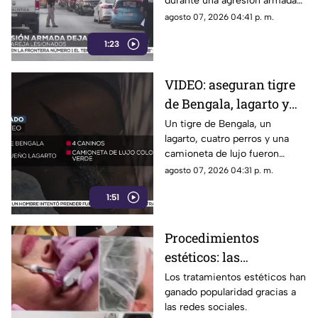
durante una agresión armada
menores
registrada en el
agosto 07, 2026 04:41 p. m.
fraccionamiento Real del
1:23
Campanario.
VIDEO: aseguran tigre
de Bengala, lagarto y
perros exóticos durante
Un tigre de Bengala, un
lagarto, cuatro perros y una
cateo en Ciudad Juárez
camioneta de lujo fueron
asegurados durante un
agosto 07, 2026 04:31 p. m.
operativo.
1:51
Procedimientos
estéticos: las
recomendaciones antes
Los tratamientos estéticos han
ganado popularidad gracias a
de aplicar rellenos o
las redes sociales.
láser