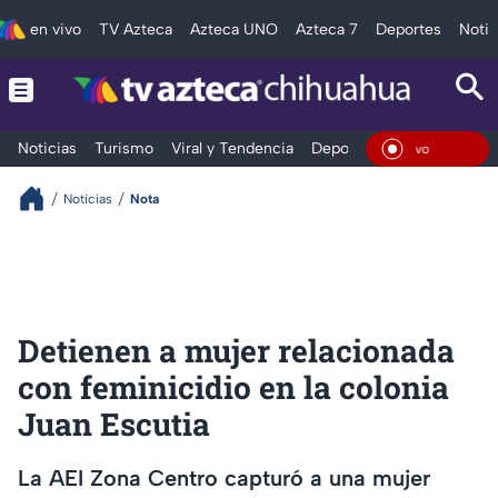
en vivo
TV Azteca
Azteca UNO
Azteca 7
Deportes
Notic
Noticias
Turismo
Viral y Tendencia
Deportes
Espectáculos
En Viv
Noticias
Nota
Detienen a mujer relacionada
con feminicidio en la colonia
Juan Escutia
La AEI Zona Centro capturó a una mujer