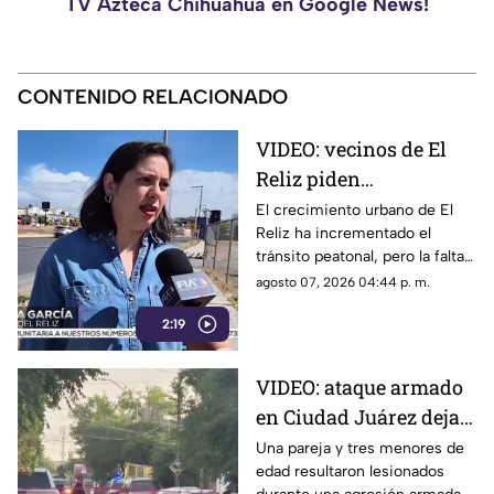
TV Azteca Chihuahua en Google News!
CONTENIDO RELACIONADO
VIDEO: vecinos de El
Reliz piden
construcción de
El crecimiento urbano de El
Reliz ha incrementado el
banquetas ante riesgo
tránsito peatonal, pero la falta
para peatones
de banquetas obliga a
agosto 07, 2026 04:44 p. m.
habitantes a caminar por la
2:19
calle o entre terracería y
piedras.
VIDEO: ataque armado
en Ciudad Juárez deja
cinco personas
Una pareja y tres menores de
edad resultaron lesionados
heridas, entre ellos tres