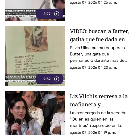
agosto 07, 2026 04:26 p. m.
3:27
VIDEO: buscan a Butter,
gatita que fue dada en
adopción tras
Silvia Ulloa busca recuperar a
Butter, una gata que
desaparecer en Ciudad
permaneció durante más de
Juárez
cinco años con su familia
agosto 07, 2026 04:23 p. m.
antes de escapar de su
2:52
domicilio y ser resguardada
por autoridades.
Liz Vilchis regresa a la
mañanera y
protagoniza nuevo
La exencargada de la sección
“Quién es quién en las
choque con medios de
mentiras” reapareció en la
comunicación
conferencia presidencial.
agosto 07, 2026 04:19 p. m.