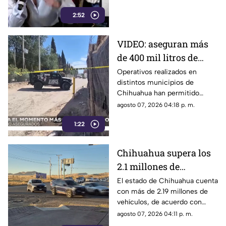
2:52
VIDEO: aseguran más
de 400 mil litros de
combustible
Operativos realizados en
distintos municipios de
presuntamente ilegal
Chihuahua han permitido
en Chihuahua
asegurar más de 400 mil litros
agosto 07, 2026 04:18 p. m.
de combustible de presunta
1:22
procedencia ilegal.
Chihuahua supera los
2.1 millones de
vehículos registrados:
El estado de Chihuahua cuenta
con más de 2.19 millones de
¿Qué municipio
vehículos, de acuerdo con
concentra el mayor
cifras del INEGI.
agosto 07, 2026 04:11 p. m.
parque vehicular?