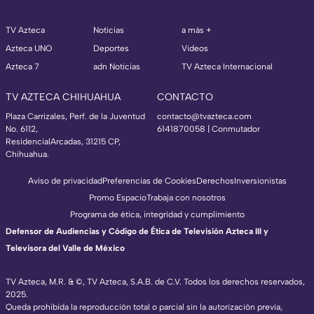
TV Azteca
Noticias
a más +
Azteca UNO
Deportes
Videos
Azteca 7
adn Noticias
TV Azteca Internacional
TV AZTECA CHIHUAHUA
CONTACTO
Plaza Carrizales, Perf. de la Juventud
contacto@tvazteca.com
No. 6112,
6141870058 | Conmutador
ResidencialArcadas, 31215 CP,
Chihuahua.
Aviso de privacidad
Preferencias de Cookies
Derechos
Inversionistas
Promo Espacio
Trabaja con nosotros
Programa de ética, integridad y cumplimiento
Defensor de Audiencias y Código de Ética de Televisión Azteca III y
Televisora del Valle de México
TV Azteca, M.R. & ©, TV Azteca, S.A.B. de C.V. Todos los derechos reservados,
2025.
Queda prohibida la reproducción total o parcial sin la autorización previa,