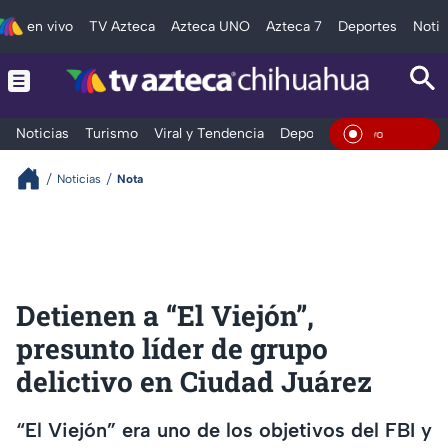
en vivo
TV Azteca
Azteca UNO
Azteca 7
Deportes
Notic
Noticias
Turismo
Viral y Tendencia
Deportes
Espectáculos
En Viv
Noticias
Nota
Detienen a “El Viejón”,
presunto líder de grupo
delictivo en Ciudad Juárez
“El Viejón” era uno de los objetivos del FBI y