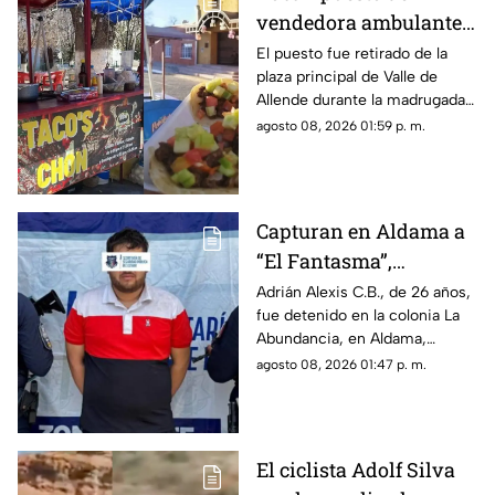
vendedora ambulante
en Valle de Allende;
El puesto fue retirado de la
plaza principal de Valle de
piden ayuda para
Allende durante la madrugada,
localizarlo
junto con el asador, carpa,
agosto 08, 2026 01:59 p. m.
cajas de refrescos y demás
mobiliario.
Capturan en Aldama a
“El Fantasma”,
señalado como jefe de
Adrián Alexis C.B., de 26 años,
fue detenido en la colonia La
grupo delictivo
Abundancia, en Aldama,
debido a una orden de
agosto 08, 2026 01:47 p. m.
aprehensión vigente por
delitos contra la salud.
El ciclista Adolf Silva