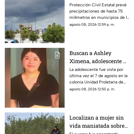
temperaturas de hasta
Protección Civil Estatal prevé
precipitaciones de hasta 75
39°C para este fin de
milímetros en municipios de la
semana en Chihuahua
zona suroeste, además de
agosto 08, 2026 12:59 p. m.
rachas de viento superiores a
55 km/h.
Buscan a Ashley
Ximena, adolescente de
16 años desaparecida
La adolescente fue vista por
última vez el 7 de agosto en la
en la colonia Unidad
colonia Unidad Proletaria de
Proletaria
Chihuahua capital.
agosto 08, 2026 12:50 p. m.
Localizan a mujer sin
vida maniatada sobre
la carretera Juárez-