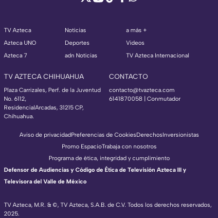
TV Azteca
Noticias
a más +
Azteca UNO
Deportes
Videos
Azteca 7
adn Noticias
TV Azteca Internacional
TV AZTECA CHIHUAHUA
CONTACTO
Plaza Carrizales, Perf. de la Juventud
contacto@tvazteca.com
No. 6112,
6141870058 | Conmutador
ResidencialArcadas, 31215 CP,
Chihuahua.
Aviso de privacidad
Preferencias de Cookies
Derechos
Inversionistas
Promo Espacio
Trabaja con nosotros
Programa de ética, integridad y cumplimiento
Defensor de Audiencias y Código de Ética de Televisión Azteca III y
Televisora del Valle de México
TV Azteca, M.R. & ©, TV Azteca, S.A.B. de C.V. Todos los derechos reservados,
2025.