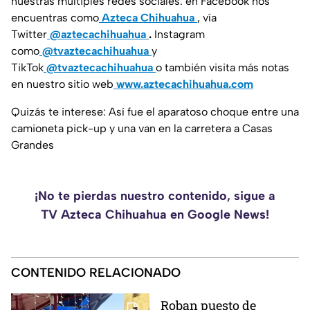
nuestras múltiples redes sociales: en Facebook nos
encuentras como
Azteca Chihuahua
, vía
Twitter
@aztecachihuahua
.
Instagram
como
@tvaztecachihuahua
y
TikTok
@tvaztecachihuahua
o también visita más notas
en nuestro sitio web
www.aztecachihuahua.com
Quizás te interese: Así fue el aparatoso choque entre una
camioneta pick-up y una van en la carretera a Casas
Grandes
¡No te pierdas nuestro contenido, sigue a
TV Azteca Chihuahua en Google News!
CONTENIDO RELACIONADO
Roban puesto de