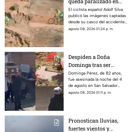
queda paralizado en
vivo; liberan video del
El ciclista español Adolf Silva
publicó las imágenes captadas
brutal accidente
desde su casco del accidente
que sufrió durante el Red Bull
agosto 08, 2026 01:24 p. m.
Rampage 2025.
Despiden a Doña
Dominga tras ser
asesinada por 90 pesos
Dominga Pérez, de 82 años,
fue asesinada la noche del 4
en Amozoc
de agosto en San Salvador
Chachapa, Amozoc, Puebla,
agosto 08, 2026 01:11 p. m.
cuando regresaba a casa
después de vender cemitas.
Pronostican lluvias,
fuertes vientos y