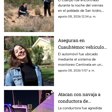
El cuerpo fue encontrado
durante la noche del viernes
Porvenir
en el poblado de San Isidro,
luego de un reporte anónimo a
agosto 08, 2026 12:34 p. m.
las autoridades.
Aseguran en
Cuauhtémoc vehículo
relacionado con
El automóvil fue ubicado
mediante el sistema de
investigación por
monitoreo Centinela en un
feminicidio de Adriana
estacionamiento cercano al
agosto 08, 2026 11:57 a. m.
entronque a Tacuba.
Atacan con navaja a
conductora de
plataforma tras
La conductora fue agredida