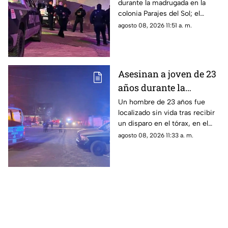
durante la madrugada en la
finalizar un viaje en
colonia Parajes del Sol; el
Ciudad Juárez
pasajero presuntamente la
agosto 08, 2026 11:51 a. m.
amenazó con un arma blanca,
le quitó su teléfono y huyó
después de lesionarla.
Asesinan a joven de 23
años durante la
madrugada en la
Un hombre de 23 años fue
localizado sin vida tras recibir
colonia Reforma de
un disparo en el tórax, en el
Cuauhtémoc
cruce de las calles Sinaloa y
agosto 08, 2026 11:33 a. m.
28, en la colonia Reforma de
Cuauhtémoc.