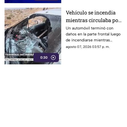
Vehículo se incendia
mientras circulaba por
calles de Ciudad Juárez
Un automóvil terminó con
daños en la parte frontal luego
| VIDEO
de incendiarse mientras
circulaba por el Camino Real.
agosto 07, 2026 03:57 p. m.
0:30