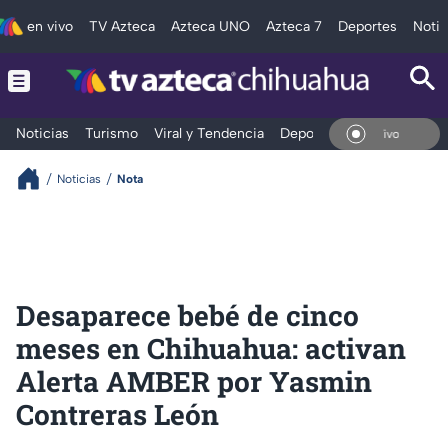
en vivo
TV Azteca
Azteca UNO
Azteca 7
Deportes
Notic
Noticias
Turismo
Viral y Tendencia
Deportes
Espectáculos
En Vivo
Noticias
Nota
Desaparece bebé de cinco
meses en Chihuahua: activan
Alerta AMBER por Yasmin
Contreras León