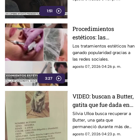
operativo.
1:51
Procedimientos
estéticos: las
recomendaciones antes
Los tratamientos estéticos han
ganado popularidad gracias a
de aplicar rellenos o
las redes sociales.
láser
agosto 07, 2026 04:26 p. m.
3:27
VIDEO: buscan a Butter,
gatita que fue dada en
adopción tras
Silvia Ulloa busca recuperar a
Butter, una gata que
desaparecer en Ciudad
permaneció durante más de
Juárez
cinco años con su familia
agosto 07, 2026 04:23 p. m.
antes de escapar de su