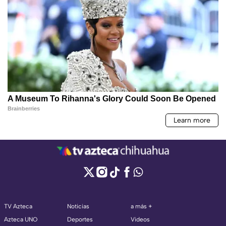
TV Azteca
Noticias
a más +
Azteca UNO
Deportes
Videos