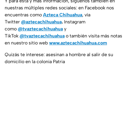
Y para esta y más información, síguenos también en
nuestras múltiples redes sociales: en Facebook nos
encuentras como
Azteca Chihuahua
, vía
Twitter
@aztecachihuahua
.
Instagram
como
@tvaztecachihuahua
y
TikTok
@tvaztecachihuahua
o también visita más notas
en nuestro sitio web
www.aztecachihuahua.com
Quizás te interese: asesinan a hombre al salir de su
domicilio en la colonia Patria