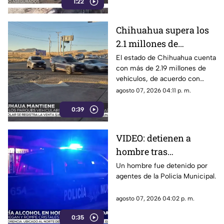
1:22
procedencia ilegal.
Chihuahua supera los
2.1 millones de
vehículos registrados:
El estado de Chihuahua cuenta
con más de 2.19 millones de
¿Qué municipio
vehículos, de acuerdo con
concentra el mayor
cifras del INEGI.
agosto 07, 2026 04:11 p. m.
parque vehicular?
0:39
VIDEO: detienen a
hombre tras
presuntamente causar
Un hombre fue detenido por
agentes de la Policía Municipal.
daños en tienda de
Ciudad Juárez
agosto 07, 2026 04:02 p. m.
0:35