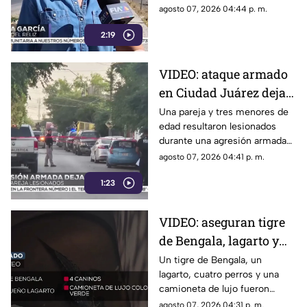
para peatones
de banquetas obliga a
agosto 07, 2026 04:44 p. m.
habitantes a caminar por la
2:19
calle o entre terracería y
piedras.
VIDEO: ataque armado
en Ciudad Juárez deja
cinco personas
Una pareja y tres menores de
edad resultaron lesionados
heridas, entre ellos tres
durante una agresión armada
menores
registrada en el
agosto 07, 2026 04:41 p. m.
fraccionamiento Real del
1:23
Campanario.
VIDEO: aseguran tigre
de Bengala, lagarto y
perros exóticos durante
Un tigre de Bengala, un
lagarto, cuatro perros y una
cateo en Ciudad Juárez
camioneta de lujo fueron
asegurados durante un
agosto 07, 2026 04:31 p. m.