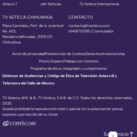
Azteca 7
adn Noticias
TV Azteca Internacional
TV AZTECA CHIHUAHUA
CONTACTO
Plaza Carrizales, Perf. de la Juventud
contacto@tvazteca.com
No. 6112,
6141870058 | Conmutador
ResidencialArcadas, 31215 CP,
Chihuahua.
Aviso de privacidad
Preferencias de Cookies
Derechos
Inversionistas
Promo Espacio
Trabaja con nosotros
Programa de ética, integridad y cumplimiento
Defensor de Audiencias y Código de Ética de Televisión Azteca III y
Televisora del Valle de México
TV Azteca, M.R. & ©, TV Azteca, S.A.B. de C.V. Todos los derechos reservados,
2025.
Queda prohibida la reproducción total o parcial sin la autorización previa,
expresa y por escrito de su titular.
Subir inicio