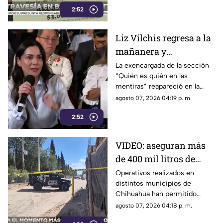
2:52
domicilio y ser resguardada
por autoridades.
Liz Vilchis regresa a la
mañanera y
protagoniza nuevo
La exencargada de la sección
“Quién es quién en las
choque con medios de
mentiras” reapareció en la
comunicación
conferencia presidencial.
agosto 07, 2026 04:19 p. m.
2:52
VIDEO: aseguran más
de 400 mil litros de
combustible
Operativos realizados en
distintos municipios de
presuntamente ilegal
Chihuahua han permitido
en Chihuahua
asegurar más de 400 mil litros
agosto 07, 2026 04:18 p. m.
de combustible de presunta