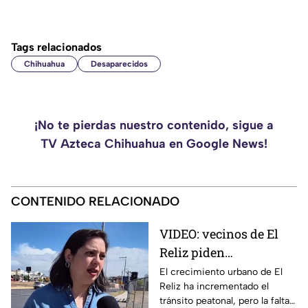
Tags relacionados
Chihuahua
Desaparecidos
¡No te pierdas nuestro contenido, sigue a
TV Azteca Chihuahua en Google News!
CONTENIDO RELACIONADO
VIDEO: vecinos de El
Reliz piden
construcción de
El crecimiento urbano de El
Reliz ha incrementado el
banquetas ante riesgo
tránsito peatonal, pero la falta