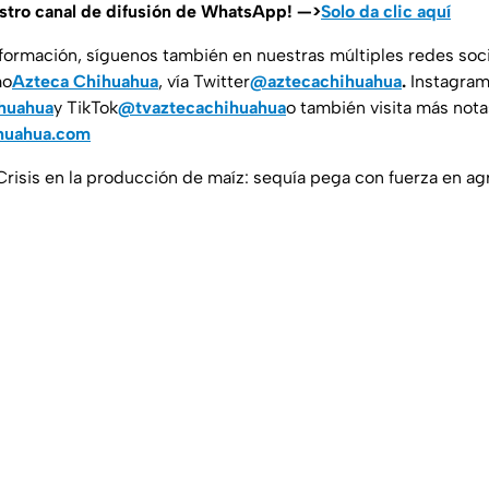
estro canal de difusión de WhatsApp! —>
Solo da clic aquí
nformación, síguenos también en nuestras múltiples redes soc
mo
Azteca Chihuahua
, vía Twitter
@aztecachihuahua
.
Instagra
huahua
y TikTok
@tvaztecachihuahua
o también visita más nota
huahua.com
Crisis en la producción de maíz: sequía pega con fuerza en ag