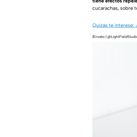
tiene efectos repel
cucarachas, sobre 
Quizás te interese
|Envato | @LightFieldStudi