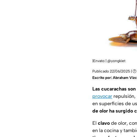
|Envato | @yongkiet
Publicado 22/06/2025 | 🕑 
Escrito por:
Abraham Vizc
Las cucarachas son
provocar
repulsión,
en superficies de u
de olor ha surgido 
El
clavo
de olor, co
en la cocina y tamb