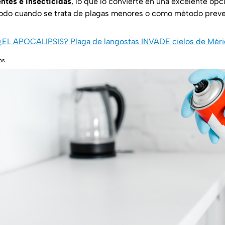
entes e insecticidas
, lo que lo convierte en una excelente opc
todo cuando se trata de plagas menores o como método preve
: ¿EL APOCALIPSIS? Plaga de langostas INVADE cielos de Méri
os