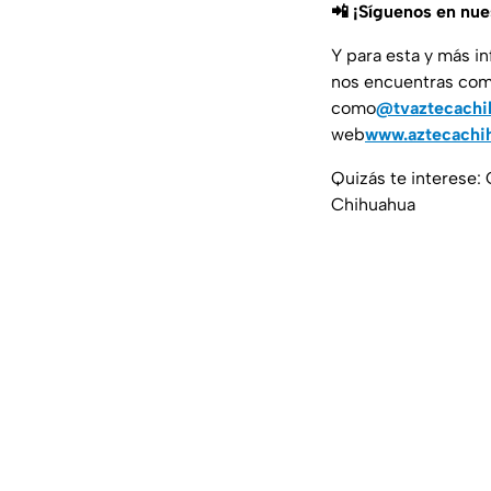
📲 ¡Síguenos en nu
Y para esta y más i
nos encuentras co
como
@tvaztecachi
web
www.aztecachi
Quizás te interese: 
Chihuahua