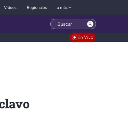
Regionales
Videos
a más +
En Vivo
 clavo