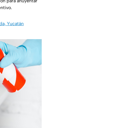
ión para ahuyentar
ntivo.
da, Yucatán