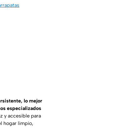
arrapatas
rsistente, lo mejor
tos especializados
az y accesible para
l hogar limpio,