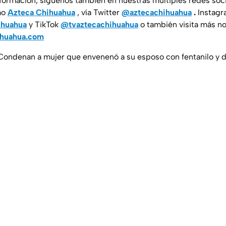
nformación, síguenos también en nuestras múltiples redes soc
mo
Azteca Chihuahua
, vía Twitter
@aztecachihuahua
.
Instagr
ihuahua
y TikTok
@tvaztecachihuahua
o también visita más no
ihuahua.com
 Condenan a mujer que envenenó a su esposo con fentanilo y 