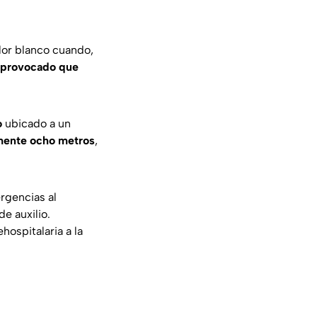
lor blanco cuando,
a provocado que
o
ubicado a un
mente ocho metros
,
rgencias al
e auxilio.
hospitalaria a la