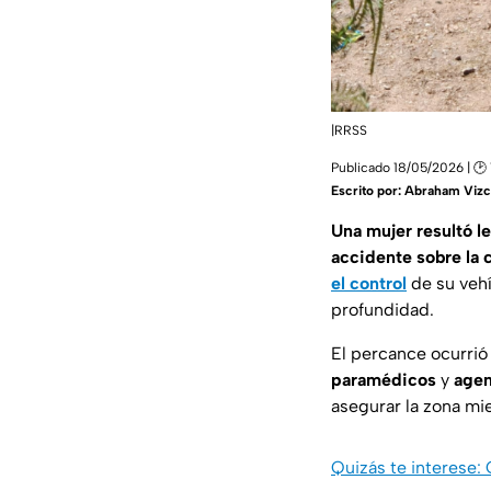
|RRSS
Publicado 18/05/2026 | 🕑 
Escrito por:
Abraham Vizc
Una mujer resultó l
accidente sobre la 
el control
de su veh
profundidad.
El percance ocurrió 
paramédicos
y
agen
asegurar la zona mi
Quizás te interese: 