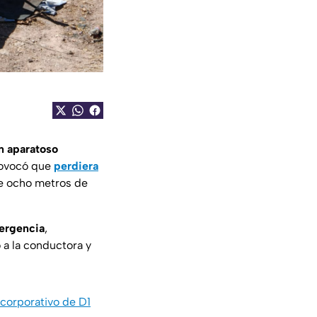
un aparatoso
rovocó que
perdiera
te ocho metros de
ergencia
,
o a la conductora y
 corporativo de D1