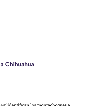
ca Chihuahua
Así identifican los montachoques a