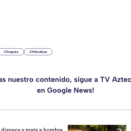
Choques
Chihuahua
das nuestro contenido, sigue a TV Azte
en Google News!
a dispara y mata a hombre