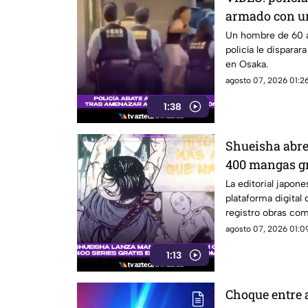
armado con un
Un hombre de 60 
policía le disparar
en Osaka.
agosto 07, 2026 01:26
1:38
Shueisha abr
400 mangas gr
idiomas
La editorial japon
plataforma digital 
registro obras co
Jujutsu Kaisen.
agosto 07, 2026 01:09
1:13
Choque entre 