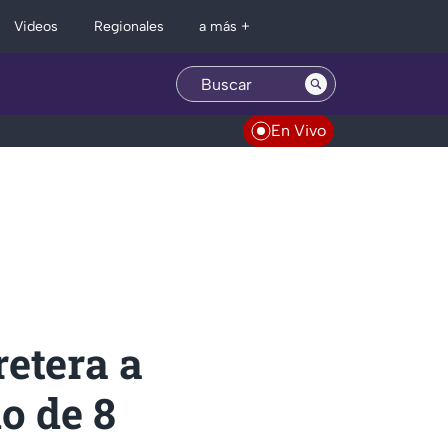
Regionales
Videos
a más +
En Vivo
retera a
o de 8