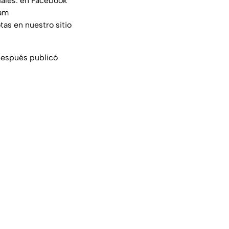
iales: en Facebook
am
tas en nuestro sitio
después publicó