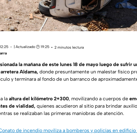
12:25
| Actualizado 🕑 19:25
2 minutos lectura
arra
esionada la mañana de este lunes 18 de mayo luego de sufrir 
carretera Aldama,
donde presuntamente un malestar físico p
ículo y terminara al fondo de un barranco de aproximadamen
a la
altura del kilómetro 2+300
, movilizando a cuerpos de
em
tes de vialidad,
quienes acudieron al sitio para brindar auxili
entras se realizaban las primeras maniobras de atención.
Conato de incendio moviliza a bomberos y policías en edificio