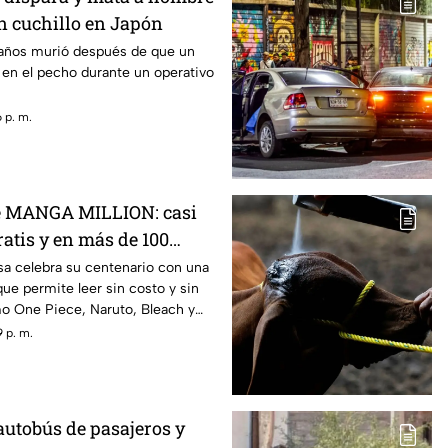
 cuchillo en Japón
años murió después de que un
a en el pecho durante un operativo
 p. m.
e MANGA MILLION: casi
atis y en más de 100
esa celebra su centenario con una
que permite leer sin costo y sin
mo One Piece, Naruto, Bleach y
 p. m.
autobús de pasajeros y