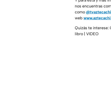
Y para esta y más i
nos encuentras co
como
@tvaztecach
web
www.aztecach
Quizás te interese:
libro | VIDEO