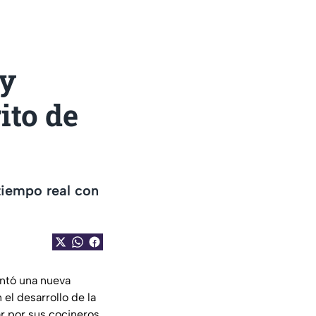
 y
ito de
tiempo real con
entó una nueva
el desarrollo de la
r por sus cocineros