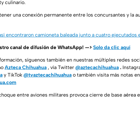
y culinario.
tener una conexión permanente entre los concursantes y la a
 así encontraron camioneta baleada junto a cuatro ejecutados 
estro canal de difusión de WhatsApp! —>
Solo da clic aquí
nformación, síguenos también en nuestras múltiples redes soc
mo
Azteca Chihuahua
, vía Twitter
@aztecachihuahua
.
Instag
a
y TikTok
@tvaztecachihuahua
o también visita más notas en
hua.com
choque entre aviones militares provoca cierre de base aérea e