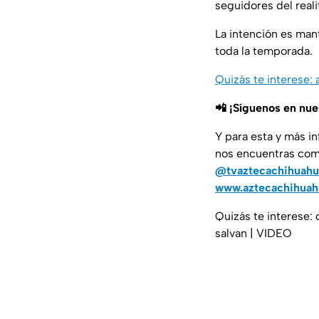
seguidores del realit
La intención es man
toda la temporada.
Quizás te interese:
📲 ¡Síguenos en nu
Y para esta y más i
nos encuentras co
@tvaztecachihuahu
www.aztecachihua
Quizás te interese: 
salvan | VIDEO