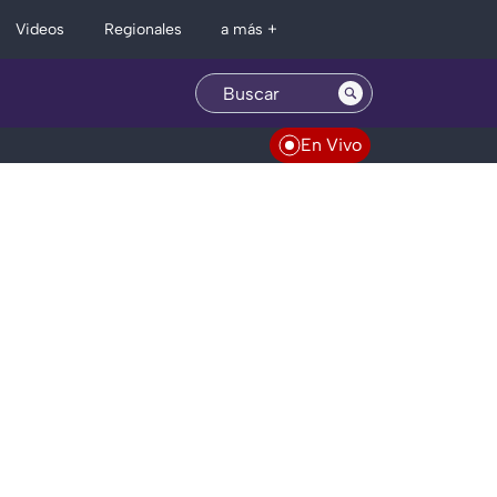
Regionales
Videos
a más +
En Vivo