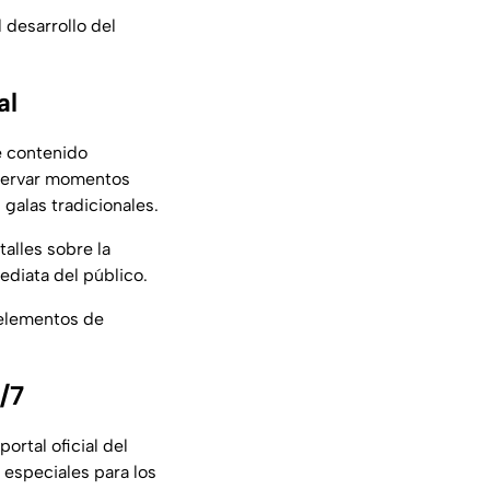
 desarrollo del
al
e contenido
observar momentos
galas tradicionales.
alles sobre la
ediata del público.
 elementos de
/7
ortal oficial del
 especiales para los