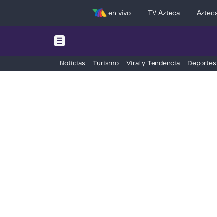
en vivo
TV Azteca
Aztec
Noticias
Turismo
Viral y Tendencia
Deportes