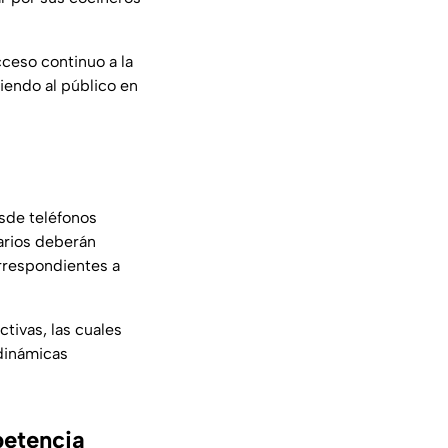
cceso continuo a la
iendo al público en
esde teléfonos
uarios deberán
orrespondientes a
tivas, las cuales
dinámicas
petencia