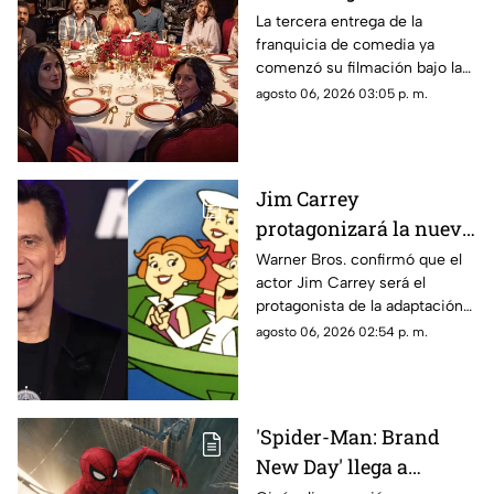
de 'Son Como Niños 3';
La tercera entrega de la
franquicia de comedia ya
vuelve elenco original
comenzó su filmación bajo la
producción de Netflix.
agosto 06, 2026 03:05 p. m.
Jim Carrey
protagonizará la nueva
película live-action de
Warner Bros. confirmó que el
actor Jim Carrey será el
'Los Supersónicos'
protagonista de la adaptación
en acción real de “Los
agosto 06, 2026 02:54 p. m.
Supersónicos”.
'Spider-Man: Brand
New Day' llega a