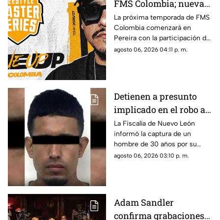
FMS Colombia; nueva
temporada ya tiene
La próxima temporada de FMS
Colombia comenzará en
fecha de inicio
Pereira con la participación del
mexicano Aczino y el regreso
agosto 06, 2026 04:11 p. m.
del colombiano Valles-T.
Detienen a presunto
implicado en el robo a
la casa de Karely Ruiz;
La Fiscalía de Nuevo León
informó la captura de un
huellas dactilares
hombre de 30 años por su
fueron clave
presunta participación en el
agosto 06, 2026 03:10 p. m.
asalto a la vivienda de la
influencer Karely Ruiz.
Adam Sandler
confirma grabaciones