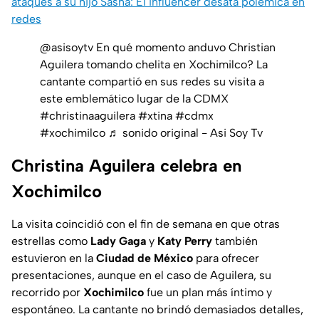
ataques a su hijo Sasha: El influencer desata polémica en
redes
@asisoytv
En qué momento anduvo Christian
Aguilera tomando chelita en Xochimilco? La
cantante compartió en sus redes su visita a
este emblemático lugar de la CDMX
#christinaaguilera
#xtina
#cdmx
#xochimilco
♬ sonido original - Asi Soy Tv
Christina Aguilera celebra en
Xochimilco
La visita coincidió con el fin de semana en que otras
estrellas como
Lady Gaga
y
Katy Perry
también
estuvieron en la
Ciudad de
México
para ofrecer
presentaciones, aunque en el caso de Aguilera, su
recorrido por
Xochimilco
fue un plan más íntimo y
espontáneo. La cantante no brindó demasiados detalles,