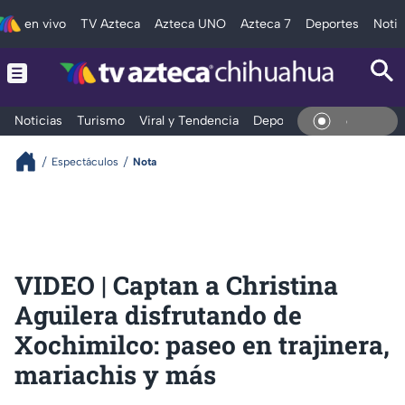
en vivo
TV Azteca
Azteca UNO
Azteca 7
Deportes
Notic
Noticias
Turismo
Viral y Tendencia
Deportes
Espectáculos
En Viv
Espectáculos
Nota
VIDEO | Captan a Christina
Aguilera disfrutando de
Xochimilco: paseo en trajinera,
mariachis y más