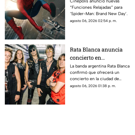
Chihuahua con
Cinépolis anunció nuevas
“Funciones Relajadas” para
funciones adaptadas
‘Spider-Man: Brand New Day’.
para personas
agosto 06, 2026 02:54 p. m.
neurodivergentes
Rata Blanca anuncia
concierto en
Chihuahua capital:
La banda argentina Rata Blanca
confirmó que ofrecerá un
confirman fecha
concierto en la ciudad de
Chihuahua como parte de su
agosto 06, 2026 01:38 p. m.
nueva gira.