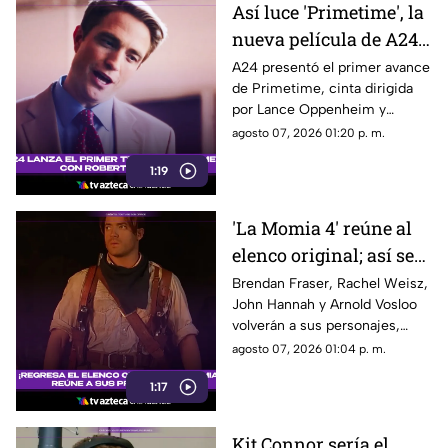
Así luce 'Primetime', la
nueva película de A24
con Robert Pattinson
A24 presentó el primer avance
de Primetime, cinta dirigida
como protagonista
por Lance Oppenheim y
protagonizada por Robert
agosto 07, 2026 01:20 p. m.
Pattinson como el periodista
1:19
Chris Hansen.
'La Momia 4' reúne al
elenco original; así será
el regreso de Rick
Brendan Fraser, Rachel Weisz,
John Hannah y Arnold Vosloo
O’Connell e Imhotep
volverán a sus personajes,
mientras Oded Fehr y Kevin J.
agosto 07, 2026 01:04 p. m.
O’Connor también se
1:17
incorporan nuevamente a la
franquicia.
Kit Connor sería el