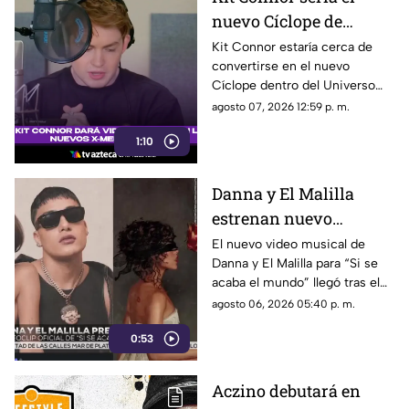
nuevo Cíclope de
Marvel: así será su
Kit Connor estaría cerca de
convertirse en el nuevo
llegada a los 'X-Men'
Cíclope dentro del Universo
Cinematográfico de Marvel.
agosto 07, 2026 12:59 p. m.
1:10
Danna y El Malilla
estrenan nuevo
videoclip y aumentan
El nuevo video musical de
Danna y El Malilla para “Si se
expectativa entre sus
acaba el mundo” llegó tras el
fans
buen recibimiento del sencillo
agosto 06, 2026 05:40 p. m.
lanzado en junio.
0:53
Aczino debutará en