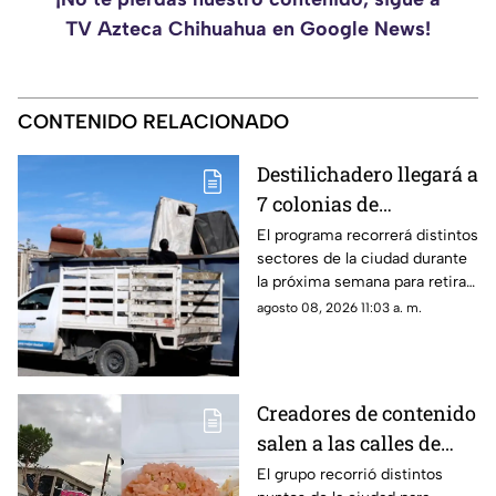
TV Azteca Chihuahua en Google News!
CONTENIDO RELACIONADO
Destilichadero llegará a
7 colonias de
Chihuahua del 10 al 15
El programa recorrerá distintos
sectores de la ciudad durante
de agosto; consulta las
la próxima semana para retirar
fechas y puntos
muebles, objetos y otros
agosto 08, 2026 11:03 a. m.
residuos de gran tamaño.
Creadores de contenido
salen a las calles de
Chihuahua para
El grupo recorrió distintos