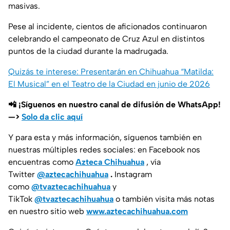
masivas.
Pese al incidente, cientos de aficionados continuaron
celebrando el campeonato de Cruz Azul en distintos
puntos de la ciudad durante la madrugada.
Quizás te interese: Presentarán en Chihuahua “Matilda:
El Musical” en el Teatro de la Ciudad en junio de 2026
📲 ¡Síguenos en nuestro canal de difusión de WhatsApp!
—>
Solo da clic aquí
Y para esta y más información, síguenos también en
nuestras múltiples redes sociales: en Facebook nos
encuentras como
Azteca Chihuahua
, vía
Twitter
@aztecachihuahua
.
Instagram
como
@tvaztecachihuahua
y
TikTok
@tvaztecachihuahua
o también visita más notas
en nuestro sitio web
www.aztecachihuahua.com