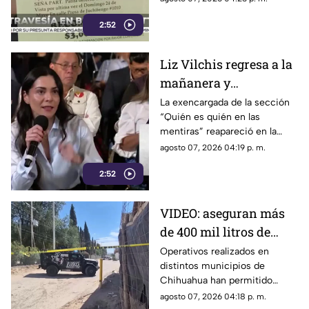
antes de escapar de su
2:52
domicilio y ser resguardada
por autoridades.
Liz Vilchis regresa a la
mañanera y
protagoniza nuevo
La exencargada de la sección
“Quién es quién en las
choque con medios de
mentiras” reapareció en la
comunicación
conferencia presidencial.
agosto 07, 2026 04:19 p. m.
2:52
VIDEO: aseguran más
de 400 mil litros de
combustible
Operativos realizados en
distintos municipios de
presuntamente ilegal
Chihuahua han permitido
en Chihuahua
asegurar más de 400 mil litros
agosto 07, 2026 04:18 p. m.