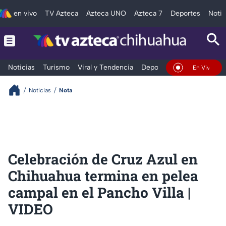
en vivo
TV Azteca
Azteca UNO
Azteca 7
Deportes
Notic
Noticias
Turismo
Viral y Tendencia
Deportes
Espectáculos
En Vivo
Noticias
Nota
Celebración de Cruz Azul en
Chihuahua termina en pelea
campal en el Pancho Villa |
VIDEO