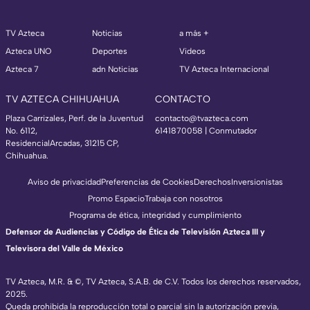
TV Azteca
Noticias
a más +
Azteca UNO
Deportes
Videos
Azteca 7
adn Noticias
TV Azteca Internacional
TV AZTECA CHIHUAHUA
CONTACTO
Plaza Carrizales, Perf. de la Juventud
contacto@tvazteca.com
No. 6112,
6141870058 | Conmutador
ResidencialArcadas, 31215 CP,
Chihuahua.
Aviso de privacidad
Preferencias de Cookies
Derechos
Inversionistas
Promo Espacio
Trabaja con nosotros
Programa de ética, integridad y cumplimiento
Defensor de Audiencias y Código de Ética de Televisión Azteca III y
Televisora del Valle de México
TV Azteca, M.R. & ©, TV Azteca, S.A.B. de C.V. Todos los derechos reservados,
2025.
Queda prohibida la reproducción total o parcial sin la autorización previa,