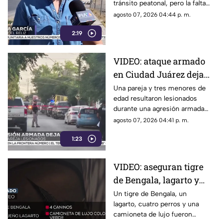
tránsito peatonal, pero la falta
para peatones
de banquetas obliga a
agosto 07, 2026 04:44 p. m.
habitantes a caminar por la
2:19
calle o entre terracería y
piedras.
VIDEO: ataque armado
en Ciudad Juárez deja
cinco personas
Una pareja y tres menores de
edad resultaron lesionados
heridas, entre ellos tres
durante una agresión armada
menores
registrada en el
agosto 07, 2026 04:41 p. m.
fraccionamiento Real del
1:23
Campanario.
VIDEO: aseguran tigre
de Bengala, lagarto y
perros exóticos durante
Un tigre de Bengala, un
lagarto, cuatro perros y una
cateo en Ciudad Juárez
camioneta de lujo fueron