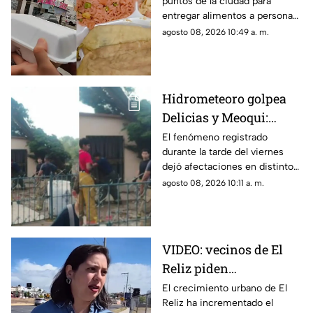
puntos de la ciudad para
repartir comida y se
entregar alimentos a personas
viralizan
que trabajan o permanecen en
agosto 08, 2026 10:49 a. m.
las calles, entre ellos
vendedores ambulantes y
quienes ofrecen servicios a
automovilistas.
Hidrometeoro golpea
Delicias y Meoqui:
derriba árboles, postes
El fenómeno registrado
durante la tarde del viernes
y causa daños en
dejó afectaciones en distintos
viviendas
puntos de Delicias y Meoqui,
agosto 08, 2026 10:11 a. m.
donde se reportaron vientos
de hasta 80 kilómetros por
hora.
VIDEO: vecinos de El
Reliz piden
construcción de
El crecimiento urbano de El
Reliz ha incrementado el
banquetas ante riesgo