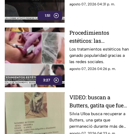
asegurados durante un
agosto 07, 2026 04:31 p. m.
operativo.
1:51
Procedimientos
estéticos: las
recomendaciones antes
Los tratamientos estéticos han
ganado popularidad gracias a
de aplicar rellenos o
las redes sociales.
láser
agosto 07, 2026 04:26 p. m.
3:27
VIDEO: buscan a
Butters, gatita que fue
dada en adopción tras
Silvia Ulloa busca recuperar a
Butters, una gata que
desaparecer en Ciudad
permaneció durante más de
Juárez
cinco años con su familia
agosto 07, 2026 04:23 p. m.