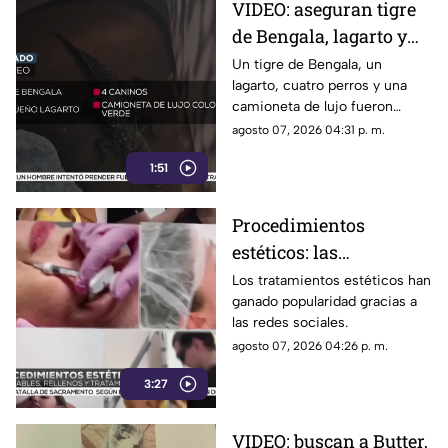
VIDEO: aseguran tigre
de Bengala, lagarto y
perros exóticos durante
Un tigre de Bengala, un
lagarto, cuatro perros y una
cateo en Ciudad Juárez
camioneta de lujo fueron
asegurados durante un
agosto 07, 2026 04:31 p. m.
operativo.
1:51
Procedimientos
estéticos: las
recomendaciones antes
Los tratamientos estéticos han
ganado popularidad gracias a
de aplicar rellenos o
las redes sociales.
láser
agosto 07, 2026 04:26 p. m.
3:27
VIDEO: buscan a Butter,