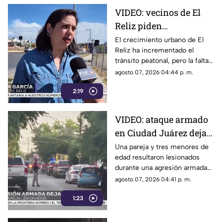
VIDEO: vecinos de El
Reliz piden
construcción de
El crecimiento urbano de El
Reliz ha incrementado el
banquetas ante riesgo
tránsito peatonal, pero la falta
para peatones
de banquetas obliga a
agosto 07, 2026 04:44 p. m.
habitantes a caminar por la
2:19
calle o entre terracería y
piedras.
VIDEO: ataque armado
en Ciudad Juárez deja
cinco personas
Una pareja y tres menores de
edad resultaron lesionados
heridas, entre ellos tres
durante una agresión armada
menores
registrada en el
agosto 07, 2026 04:41 p. m.
fraccionamiento Real del
1:23
Campanario.