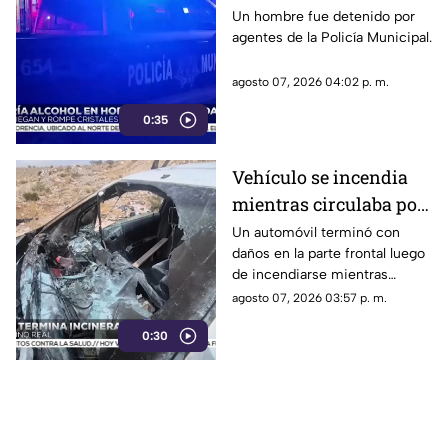
presuntamente causar
Un hombre fue detenido por
agentes de la Policía Municipal.
daños en tienda de
Ciudad Juárez
agosto 07, 2026 04:02 p. m.
0:35
Vehículo se incendia
mientras circulaba por
calles de Ciudad Juárez
Un automóvil terminó con
daños en la parte frontal luego
| VIDEO
de incendiarse mientras
circulaba por el Camino Real.
agosto 07, 2026 03:57 p. m.
0:30