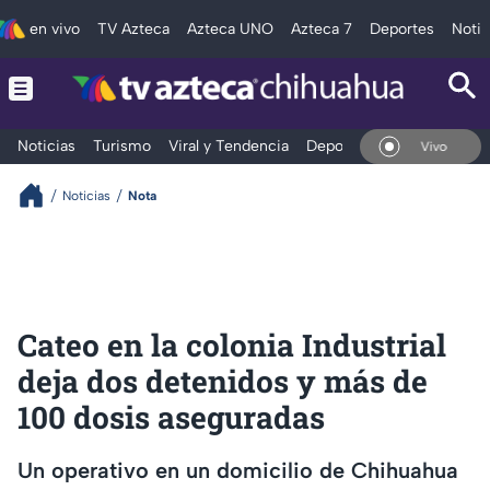
en vivo
TV Azteca
Azteca UNO
Azteca 7
Deportes
Notic
Noticias
Turismo
Viral y Tendencia
Deportes
Espectáculos
En Vivo
Noticias
Nota
Cateo en la colonia Industrial
deja dos detenidos y más de
100 dosis aseguradas
Un operativo en un domicilio de Chihuahua