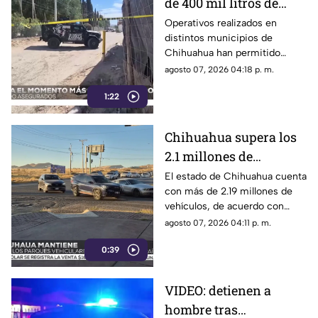
de 400 mil litros de
combustible
Operativos realizados en
distintos municipios de
presuntamente ilegal
Chihuahua han permitido
en Chihuahua
asegurar más de 400 mil litros
agosto 07, 2026 04:18 p. m.
de combustible de presunta
1:22
procedencia ilegal.
Chihuahua supera los
2.1 millones de
vehículos registrados:
El estado de Chihuahua cuenta
con más de 2.19 millones de
¿Qué municipio
vehículos, de acuerdo con
concentra el mayor
cifras del INEGI.
agosto 07, 2026 04:11 p. m.
parque vehicular?
0:39
VIDEO: detienen a
hombre tras