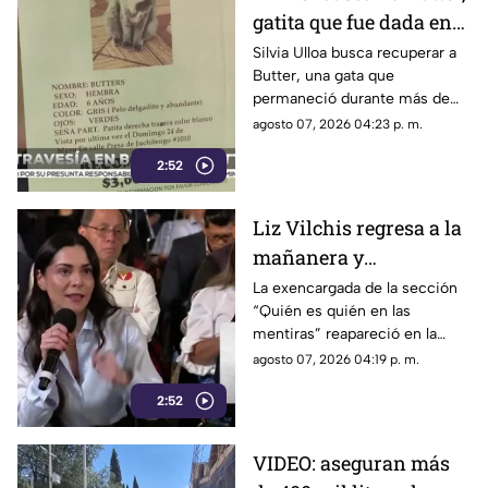
gatita que fue dada en
adopción tras
Silvia Ulloa busca recuperar a
Butter, una gata que
desaparecer en Ciudad
permaneció durante más de
Juárez
cinco años con su familia
agosto 07, 2026 04:23 p. m.
antes de escapar de su
2:52
domicilio y ser resguardada
por autoridades.
Liz Vilchis regresa a la
mañanera y
protagoniza nuevo
La exencargada de la sección
“Quién es quién en las
choque con medios de
mentiras” reapareció en la
comunicación
conferencia presidencial.
agosto 07, 2026 04:19 p. m.
2:52
VIDEO: aseguran más