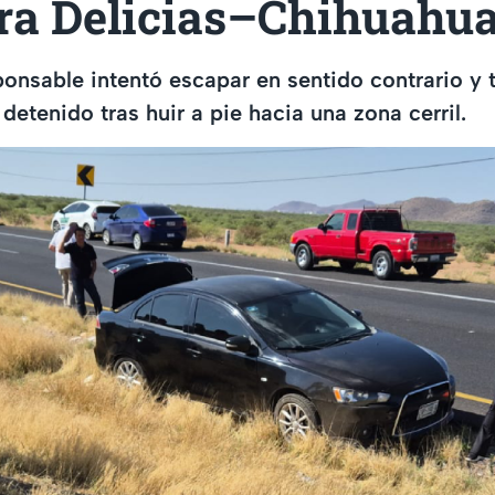
era Delicias–Chihuahu
ponsable intentó escapar en sentido contrario y 
detenido tras huir a pie hacia una zona cerril.