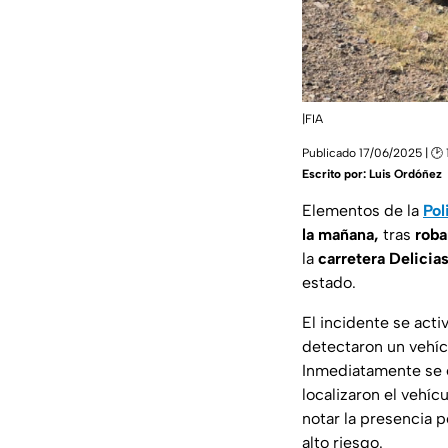
|FIA
Publicado 17/06/2025 | 🕑 1
Escrito por:
Luis Ordóñez
Elementos de la
Pol
la mañana,
tras
roba
la
carretera Delici
estado.
El incidente se act
detectaron un vehíc
Inmediatamente se e
localizaron el vehíc
notar la presencia po
alto riesgo.