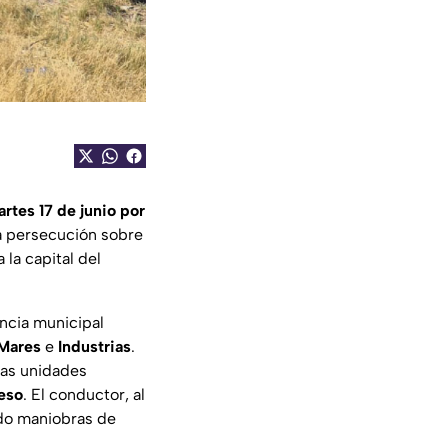
rtes 17 de junio por
a persecución sobre
 la capital del
ancia municipal
 Mares
e
Industrias
.
las unidades
reso
. El conductor, al
do maniobras de