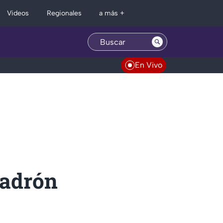
Regionales
Videos
a más +
En Vivo
ladrón