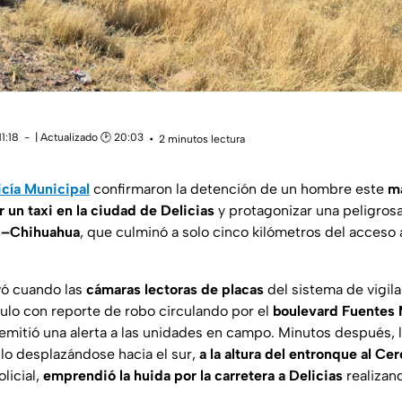
1:18
| Actualizado 🕑 20:03
2 minutos lectura
icía Municipal
confirmaron la detención de un hombre este
ma
r un taxi en la ciudad de Delicias
y protagonizar una peligros
as–Chihuahua
, que culminó a solo cinco kilómetros del acceso a
ivó cuando las
cámaras lectoras de placas
del sistema de vigil
ulo con reporte de robo circulando por el
boulevard Fuentes
mitió una alerta a las unidades en campo. Minutos después, 
ulo desplazándose hacia el sur,
a la altura del entronque al Ce
licial,
emprendió la huida por la carretera a Delicias
realizan