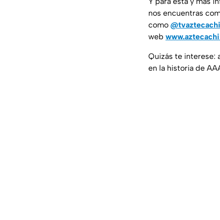
Y para esta y más i
nos encuentras co
como
@tvaztecach
web
www.aztecach
Quizás te interese: 
en la historia de AA