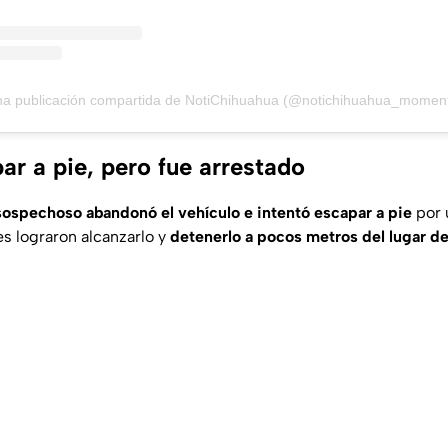
a publicación compartida de NotiChihuahua (@notichihuahua_momen
ar a pie, pero fue arrestado
sospechoso abandonó el vehículo e intentó escapar a pie
por u
s lograron alcanzarlo y
detenerlo a pocos metros del lugar de