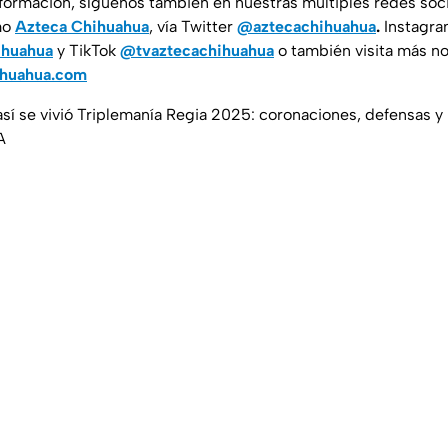
nformación, síguenos también en nuestras múltiples redes soc
mo
Azteca Chihuahua
, vía Twitter
@aztecachihuahua
.
Instagr
ihuahua
y TikTok
@tvaztecachihuahua
o también visita más no
ihuahua.com
así se vivió Triplemanía Regia 2025: coronaciones, defensas y
A