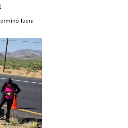
a
terminó fuera