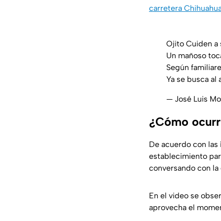
carretera Chihuahua
Ojito Cuiden a
Un mañoso toca 
Según familiare
Ya se busca al 
— José Luis M
¿Cómo ocurri
De acuerdo con las
establecimiento pa
conversando con la
En el video se obse
aprovecha el moment