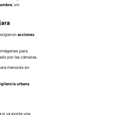
 hombre
; sin
jara
 exigieron
acciones
 imágenes para
do por las cámaras.
ara menores en
igilancia
urbana
e
si ya existe una