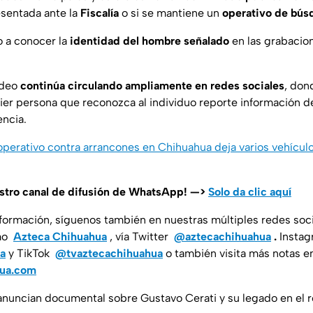
sentada ante la
Fiscalía
o si se mantiene un
operativo de bús
 a conocer la
identidad del hombre señalado
en las grabacio
ideo
continúa circulando ampliamente en redes sociales
, don
uier persona que reconozca al individuo reporte información 
encia.
 operativo contra arrancones en Chihuahua deja varios vehícul
estro canal de difusión de WhatsApp! —>
Solo da clic aquí
nformación, síguenos también en nuestras múltiples redes soc
mo
Azteca Chihuahua
, vía Twitter
@aztecachihuahua
.
Insta
a
y TikTok
@tvaztecachihuahua
o también visita más notas e
hua.com
 anuncian documental sobre Gustavo Cerati y su legado en el r