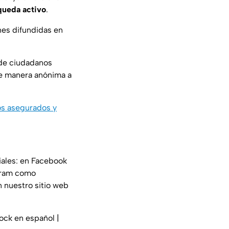
queda activo
.
nes difundidas en
de ciudadanos
de manera anónima a
os asegurados y
iales: en Facebook
gram como
n nuestro sitio web
ock en español |