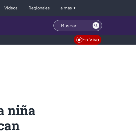
Regionales
Videos
a más +
En Vivo
a niña
scan