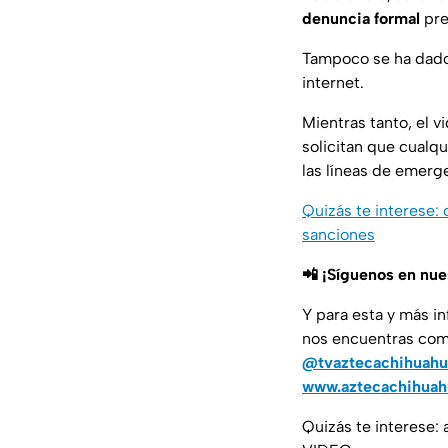
denuncia formal
pre
Tampoco se ha dado
internet.
Mientras tanto, el v
solicitan que cualq
las líneas de emerg
Quizás te interese:
sanciones
📲 ¡Síguenos en nu
Y para esta y más i
nos encuentras co
@tvaztecachihuahu
www.aztecachihua
Quizás te interese: