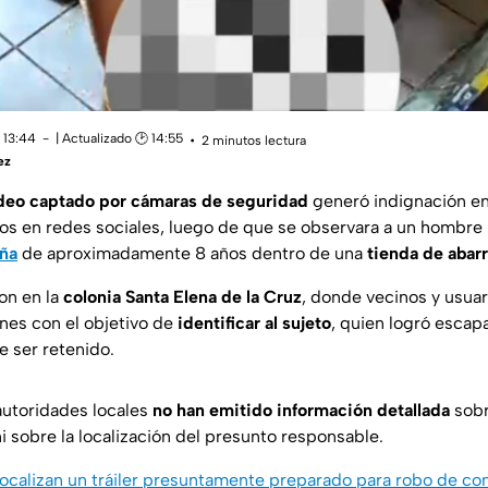
 13:44
| Actualizado 🕑 14:55
2 minutos lectura
ez
deo captado por cámaras de seguridad
generó indignación en
os en redes sociales, luego de que se observara a un hombre
iña
de aproximadamente 8 años dentro de una
tienda de abarr
on en la
colonia Santa Elena de la Cruz
, donde vecinos y usua
nes con el objetivo de
identificar al sujeto
, quien logró escapa
e ser retenido.
autoridades locales
no han emitido información detallada
sobr
ni sobre la localización del presunto responsable.
 localizan un tráiler presuntamente preparado para robo de c