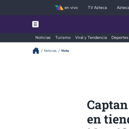
en vivo
TV Azteca
Aztec
Noticias
Turismo
Viral y Tendencia
Deportes
Noticias
Nota
Captan
en tien