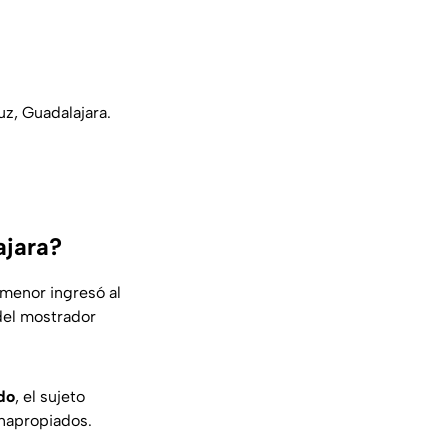
uz, Guadalajara.
ajara?
 menor ingresó al
del mostrador
do
, el sujeto
inapropiados.