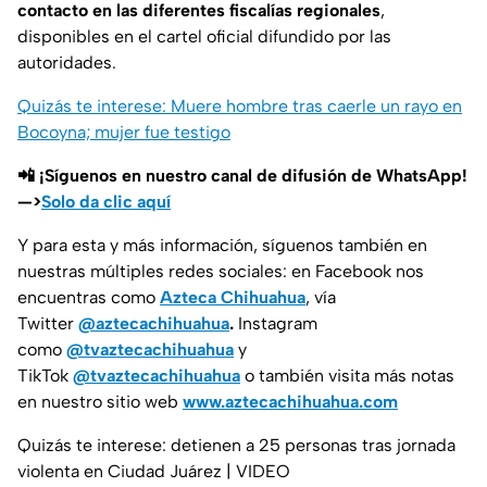
contacto en las diferentes fiscalías regionales
,
disponibles en el cartel oficial difundido por las
autoridades.
Quizás te interese: Muere hombre tras caerle un rayo en
Bocoyna; mujer fue testigo
📲 ¡Síguenos en nuestro canal de difusión de WhatsApp!
—>
Solo da clic aquí
Y para esta y más información, síguenos también en
nuestras múltiples redes sociales: en Facebook nos
encuentras como
Azteca Chihuahua
, vía
Twitter
@aztecachihuahua
.
Instagram
como
@tvaztecachihuahua
y
TikTok
@tvaztecachihuahua
o también visita más notas
en nuestro sitio web
www.aztecachihuahua.com
Quizás te interese: detienen a 25 personas tras jornada
violenta en Ciudad Juárez | VIDEO