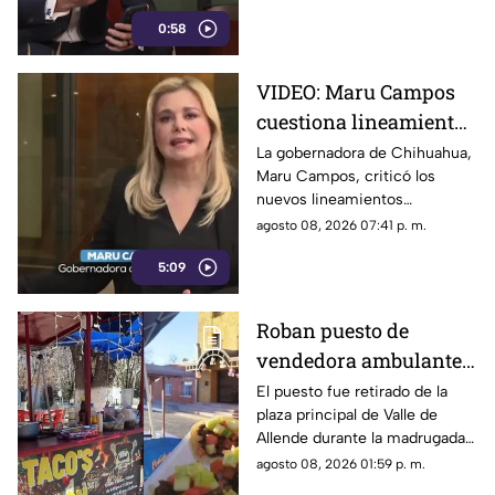
medios
representan una amenaza para
0:58
la libertad de expresión.
VIDEO: Maru Campos
cuestiona lineamientos
para medios y advierte
La gobernadora de Chihuahua,
Maru Campos, criticó los
riesgos para la libertad
nuevos lineamientos
de expresión
relacionados con los derechos
agosto 08, 2026 07:41 p. m.
de las audiencias.
5:09
Roban puesto de
vendedora ambulante
en Valle de Allende;
El puesto fue retirado de la
plaza principal de Valle de
piden ayuda para
Allende durante la madrugada,
localizarlo
junto con el asador, carpa,
agosto 08, 2026 01:59 p. m.
cajas de refrescos y demás