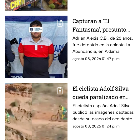
mobiliario.
Capturan a 'El
Fantasma', presunto
líder delictivo en
Adrián Alexis C.B., de 26 años,
fue detenido en la colonia La
Aldama
Abundancia, en Aldama.
agosto 08, 2026 01:47 p. m.
El ciclista Adolf Silva
queda paralizado en
vivo; liberan video del
El ciclista español Adolf Silva
publicó las imágenes captadas
brutal accidente
desde su casco del accidente
que sufrió durante el Red Bull
agosto 08, 2026 01:24 p. m.
Rampage 2025.