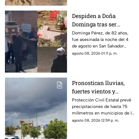
Despiden a Doña
Dominga tras ser
asesinada por 90 pesos
Dominga Pérez, de 82 años,
fue asesinada la noche del 4
en Amozoc
de agosto en San Salvador
Chachapa, Amozoc, Puebla,
agosto 08, 2026 01:11 p. m.
cuando regresaba a casa
después de vender cemitas.
Pronostican lluvias,
fuertes vientos y
temperaturas de hasta
Protección Civil Estatal prevé
precipitaciones de hasta 75
39°C para Chihuahua
milímetros en municipios de la
zona suroeste, además de
agosto 08, 2026 12:59 p. m.
rachas de viento superiores a
55 km/h.