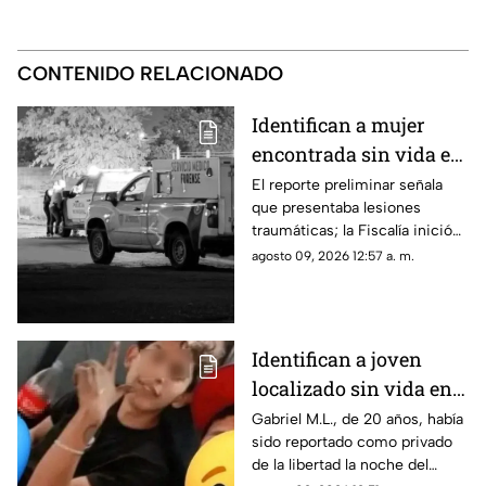
CONTENIDO RELACIONADO
Identifican a mujer
encontrada sin vida en
la colonia Valles de
El reporte preliminar señala
que presentaba lesiones
Chihuahua
traumáticas; la Fiscalía inició
las investigaciones para
agosto 09, 2026 12:57 a. m.
esclarecer el caso.
Identifican a joven
localizado sin vida en
Ciudad Juárez; había
Gabriel M.L., de 20 años, había
sido reportado como privado
sido "levantado"
de la libertad la noche del