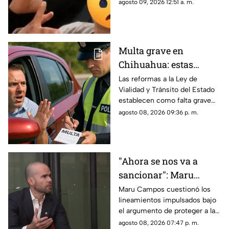
jueves.
agosto 09, 2026 12:51 a. m.
Multa grave en
Chihuahua: estas
velocidades ya pueden
Las reformas a la Ley de
Vialidad y Tránsito del Estado
generar sanciones más
establecen como falta grave
severas
superar en 25 kilómetros por
agosto 08, 2026 09:36 p. m.
hora el límite permitido.
"Ahora se nos va a
sancionar": Maru
Campos acusa censura
Maru Campos cuestionó los
lineamientos impulsados bajo
en nuevos
el argumento de proteger a las
lineamientos para
audiencias y afirmó que
agosto 08, 2026 07:47 p. m.