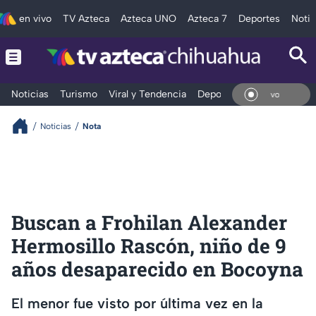
en vivo
TV Azteca
Azteca UNO
Azteca 7
Deportes
Notic
Noticias
Turismo
Viral y Tendencia
Deportes
Espectáculos
En V
Noticias
Nota
Buscan a Frohilan Alexander
Hermosillo Rascón, niño de 9
años desaparecido en Bocoyna
El menor fue visto por última vez en la