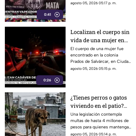
ciclo escolar 2025-2026.
agosto 05, 2026 05:17 p. m.
0:41
Localizan el cuerpo sin
vida de una mujer en
Ciudad Juárez | VIDEO
El cuerpo de una mujer fue
encontrado en la colonia
Prados de Salvárcar, en Ciudad
Juárez.
agosto 05, 2026 05:15 p. m.
0:26
¿Tienes perros o gatos
viviendo en el patio?
Podrías recibir una
Una legislación contempla
multas de hasta 4 millones de
multa de hasta 4
pesos para quienes mantengan
millones de pesos
de forma permanente a perros
agosto 05, 2026 05:14 p. m.