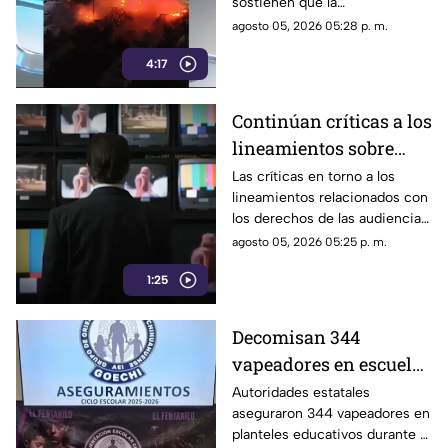
sostienen que la
cuestionadas
administración ha recurrido a
agosto 05, 2026 05:28 p. m.
la reserva de información y a
4:17
versiones oficiales
controvertidas.
Continúan críticas a los
lineamientos sobre
audiencias; opositores
Las críticas en torno a los
lineamientos relacionados con
los califican como un
los derechos de las audiencias
mecanismo de censura
continúan.
agosto 05, 2026 05:25 p. m.
1:25
Decomisan 344
vapeadores en escuelas
de Chihuahua el
Autoridades estatales
aseguraron 344 vapeadores en
pasado ciclo escolar |
planteles educativos durante el
VIDEO