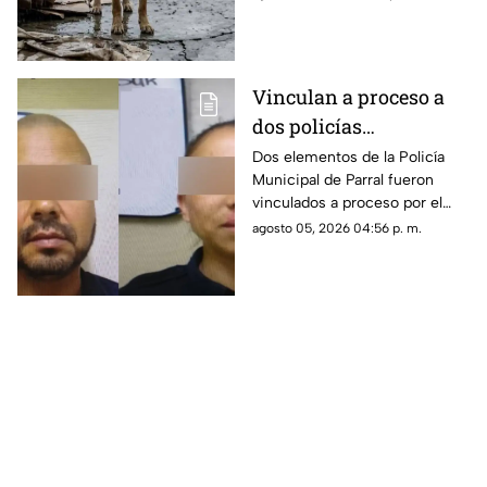
o gatos en patios, balcones o
espacios inadecuados.
Vinculan a proceso a
dos policías
municipales por
Dos elementos de la Policía
Municipal de Parral fueron
homicidio
vinculados a proceso por el
imprudencial en Parral
presunto delito de homicidio
agosto 05, 2026 04:56 p. m.
imprudencial, luego de que un
hombre muriera tras caer de
una patrulla en la que era
trasladado.