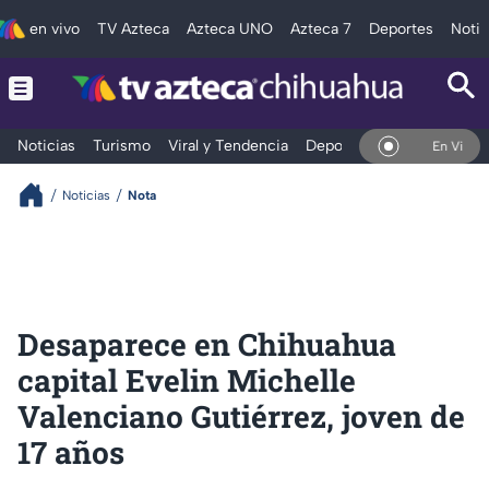
en vivo
TV Azteca
Azteca UNO
Azteca 7
Deportes
Notic
Noticias
Turismo
Viral y Tendencia
Deportes
Espectáculos
En Vivo
Noticias
Nota
Desaparece en Chihuahua
capital Evelin Michelle
Valenciano Gutiérrez, joven de
17 años