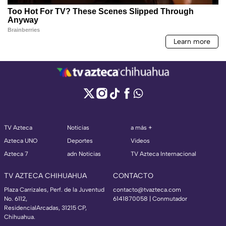
TV Azteca
Noticias
a más +
Azteca UNO
Deportes
Videos
Azteca 7
adn Noticias
TV Azteca Internacional
TV AZTECA CHIHUAHUA
CONTACTO
Plaza Carrizales, Perf. de la Juventud
contacto@tvazteca.com
No. 6112,
6141870058 | Conmutador
ResidencialArcadas, 31215 CP,
Chihuahua.