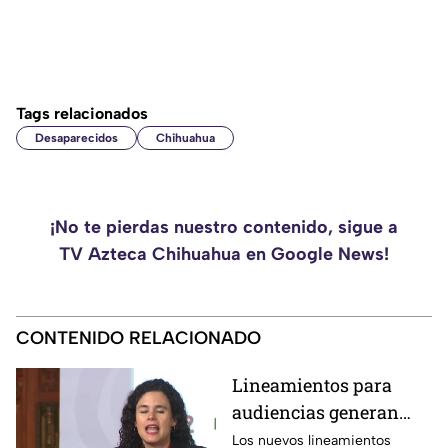
Tags relacionados
Desaparecidos
Chihuahua
¡No te pierdas nuestro contenido, sigue a
TV Azteca Chihuahua en Google News!
CONTENIDO RELACIONADO
Lineamientos para
audiencias generan
debate por posible
Los nuevos lineamientos