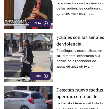
relacionados con los derechos
censura a medios,
de las audiencias continúan
según críticas
generando controversia.
agosto 05, 2026 05:42 p. m.
3:26
¿Cuáles son las señales
de violencia
emocional? Así puedes
Psicólogos y especialistas en
salud mental exhortaron a la
identificarlas
población a reconocer de
forma temprana las conductas
agosto 05, 2026 05:39 p. m.
que pueden derivar en
2:14
violencia emocional.
Detectan nuevo modus
operandi en robo de
vehículos en
La Fiscalía General del Estado
dio a conocer un esquema