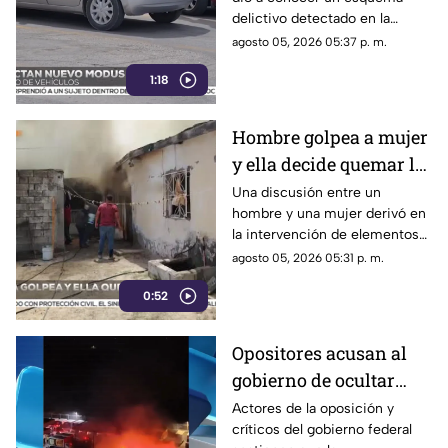
Chihuahua | VIDEO
delictivo detectado en la
ciudad de Chihuahua.
agosto 05, 2026 05:37 p. m.
1:18
Hombre golpea a mujer
y ella decide quemar la
casa; ocurrió en Ciudad
Una discusión entre un
hombre y una mujer derivó en
Juárez | VIDEO
la intervención de elementos
de la Policía Municipal en la
agosto 05, 2026 05:31 p. m.
colonia Lázaro Cárdenas, en
0:52
Ciudad Juárez.
Opositores acusan al
gobierno de ocultar
información y difundir
Actores de la oposición y
críticos del gobierno federal
versiones oficiales