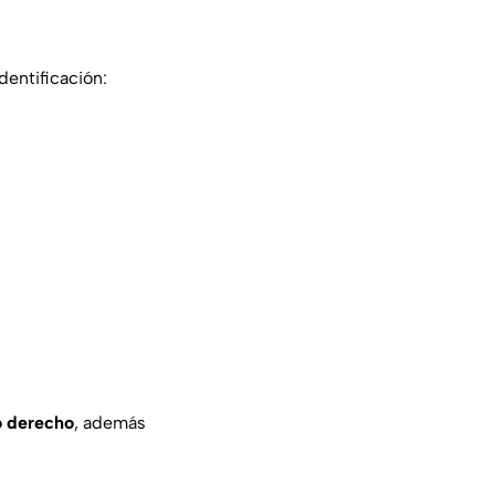
entificación:
do derecho
, además