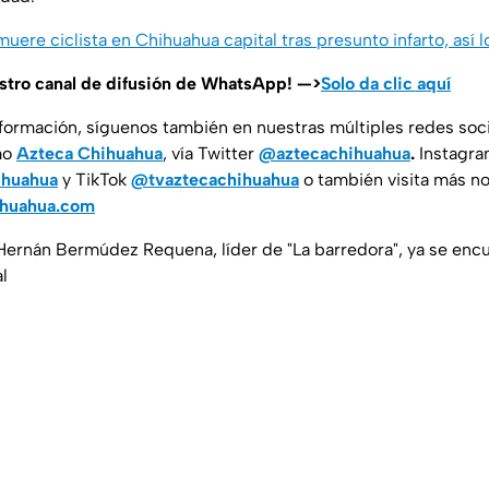
muere ciclista en Chihuahua capital tras presunto infarto, así 
estro canal de difusión de WhatsApp! —>
Solo da clic aquí
nformación, síguenos también en nuestras múltiples redes soc
mo
Azteca Chihuahua
, vía Twitter
@aztecachihuahua
.
Instagr
ihuahua
y TikTok
@tvaztecachihuahua
o también visita más no
ihuahua.com
 Hernán Bermúdez Requena, líder de "La barredora", ya se enc
l