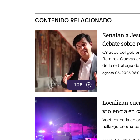
CONTENIDO RELACIONADO
Señalan a Jes
debate sobre r
expresión
Críticos del gobie
Ramírez Cuevas co
de la estrategia d
agosto 06, 2026 06:0
1:28
Localizan cue
violencia en ca
VIDEO
Vecinos de la colon
hallazgo de una per