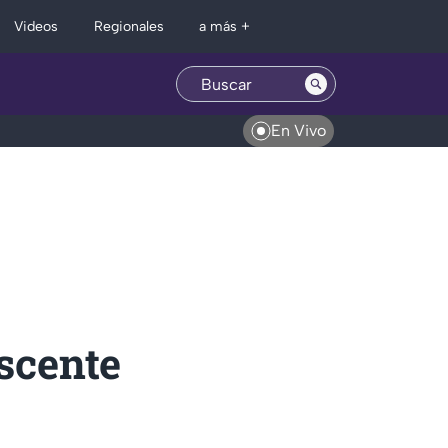
Regionales
Videos
a más +
En Vivo
scente