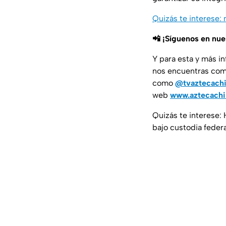
Quizás te interese: 
📲 ¡Síguenos en nu
Y para esta y más i
nos encuentras co
como
@tvaztecach
web
www.aztecach
Quizás te interese:
bajo custodia federa