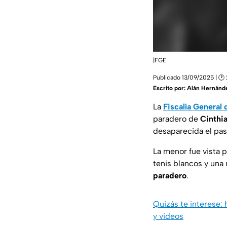
|FGE
Publicado 13/09/2025 | 🕑 
Escrito por:
Alán Hernánd
La
Fiscalía General
paradero de
Cinthi
desaparecida el pa
La menor fue vista 
tenis blancos y una
paradero
.
Quizás te interese: 
y videos