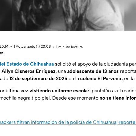
20:14
| Actualizado 🕑 20:08
1 minuto lectura
ez
 del Estado de Chihuahua
solicitó el apoyo de la ciudadanía par
a Ailyn Cisneros Enríquez
, una
adolescente de 13 años
report
sado
12 de septiembre de 2025
en la
colonia El Porvenir
, en la
por última vez
vistiendo uniforme escolar
: pantalón azul marin
 mochila negra tipo piel. Desde ese momento
no se tiene info
hackers filtran información de la policía de Chihuahua; report