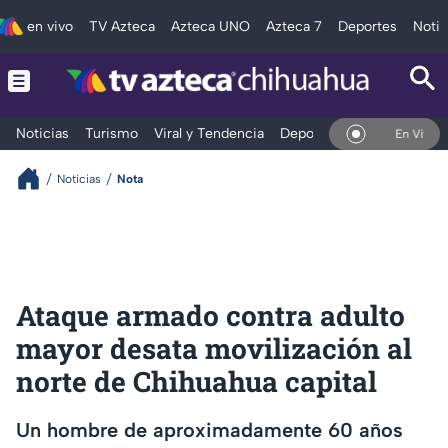
en vivo
TV Azteca
Azteca UNO
Azteca 7
Deportes
Notic
Noticias
Turismo
Viral y Tendencia
Deportes
Espectáculos
En Vivo
Noticias
Nota
Ataque armado contra adulto
mayor desata movilización al
norte de Chihuahua capital
Un hombre de aproximadamente 60 años