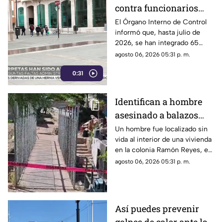
contra funcionarios
municipales de
El Órgano Interno de Control
informó que, hasta julio de
Chihuahua | VIDEO
2026, se han integrado 65
expedientes por presuntas
agosto 06, 2026 05:31 p. m.
irregularidades administrativas.
0:31
Identifican a hombre
asesinado a balazos
dentro de una vivienda
Un hombre fue localizado sin
vida al interior de una vivienda
en la colonia Ramón
en la colonia Ramón Reyes, en
Reyes
la ciudad de Chihuahua.
agosto 06, 2026 05:31 p. m.
Así puedes prevenir