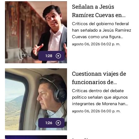
Señalan a Jesús
Ramírez Cuevas en
debate sobre regulación
Críticos del gobierno federal
han señalado a Jesús Ramírez
y libertad de expresión
Cuevas como una figura
relevante dentro de la
agosto 06, 2026 06:02 p. m.
estrategia de comunicación
1:28
oficial.
Cuestionan viajes de
funcionarios de
Morena por presuntos
Críticas dentro del debate
político señalan que algunos
gastos alejados de la
integrantes de Morena han
austeridad
sido señalados por realizar
agosto 06, 2026 06:00 p. m.
viajes y utilizar servicios
1:26
considerados de lujo.