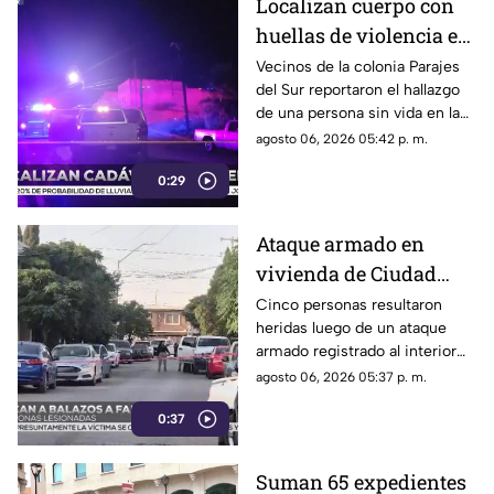
Localizan cuerpo con
huellas de violencia en
calles de Parajes del
Vecinos de la colonia Parajes
del Sur reportaron el hallazgo
Sur | VIDEO
de una persona sin vida en la
vía pública.
agosto 06, 2026 05:42 p. m.
0:29
Ataque armado en
vivienda de Ciudad
Juárez deja cinco
Cinco personas resultaron
heridas luego de un ataque
personas heridas |
armado registrado al interior
VIDEO
de un domicilio en el
agosto 06, 2026 05:37 p. m.
fraccionamiento El
0:37
Campanario.
Suman 65 expedientes