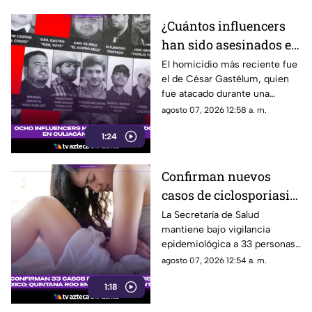
¿Cuántos influencers
han sido asesinados en
Culiacán desde 2024?
El homicidio más reciente fue
el de César Gastélum, quien
César Gastélum el más
fue atacado durante una
reciente
transmisión en vivo.
agosto 07, 2026 12:58 a. m.
1:24
Confirman nuevos
casos de ciclosporiasis
en México; este estado
La Secretaría de Salud
mantiene bajo vigilancia
concentra la mayor
epidemiológica a 33 personas
cifra
diagnosticadas con
agosto 07, 2026 12:54 a. m.
ciclosporiasis.
1:18