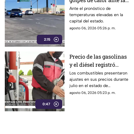
golpes de calor ante las
altas temperaturas en
Ante el pronóstico de
temperaturas elevadas en la
Chihuahua
capital del estado.
agosto 06, 2026 05:26 p. m.
2:15
Precio de las gasolinas
y el diésel registró
variaciones en
Los combustibles presentaron
ajustes en sus precios durante
Chihuahua durante
julio en el estado de
julio | VIDEO
Chihuahua.
agosto 06, 2026 05:23 p. m.
0:47