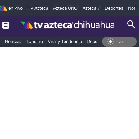
en vivo
TV Azteca
Azteca UNO
Azteca 7
Deportes
Notic
Noticias
Turismo
Viral y Tendencia
Deportes
Espectáculos
En Vivo