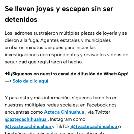
Se llevan joyas y escapan sin ser
detenidos
Los ladrones sustrajeron múltiples piezas de joyería y se
dieron a la fuga. Agentes estatales y municipales
arribaron minutos después para iniciar las
investigaciones correspondientes y revisar los videos de
seguridad que registraron el hecho.
📲 ¡Síguenos en nuestro canal de difusión de WhatsApp!
—>
Solo da clic aquí
Y para esta y más información, síguenos también en
nuestras múltiples redes sociales: en Facebook nos
encuentras como
Azteca Chihuahua
, vía Twitter
@aztecachihuahua
.
Instagram como
@tvaztecachihuahua
y TikTok
@tvaztecachihuahua
o
también visita más notas en nuestro sitio web