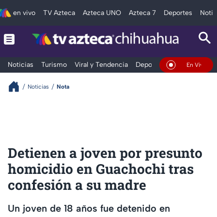
en vivo
TV Azteca
Azteca UNO
Azteca 7
Deportes
Notic
Noticias
Turismo
Viral y Tendencia
Deportes
Espectáculos
En Vivo
Noticias
Nota
Detienen a joven por presunto
homicidio en Guachochi tras
confesión a su madre
Un joven de 18 años fue detenido en