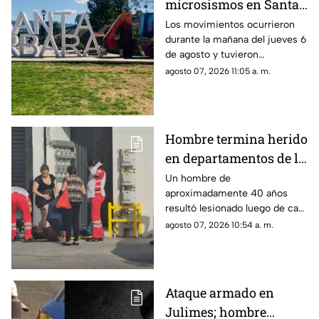
microsismos en Santa
Bárbara; tuvieron
Los movimientos ocurrieron
durante la mañana del jueves 6
epicentro cerca de
de agosto y tuvieron
Parral
magnitudes de entre 2.2 y 2.4
agosto 07, 2026 11:05 a. m.
Hombre termina herido
en departamentos de la
Juan Escutia; así lo
Un hombre de
aproximadamente 40 años
encontraron
resultó lesionado luego de caer
desde un balcón ubicado a
agosto 07, 2026 10:54 a. m.
unos tres metros de altura.
Ataque armado en
Julimes; hombre