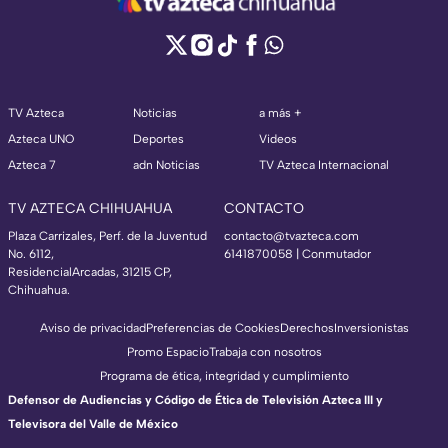
TV Azteca
Noticias
a más +
Azteca UNO
Deportes
Videos
Azteca 7
adn Noticias
TV Azteca Internacional
TV AZTECA CHIHUAHUA
CONTACTO
Plaza Carrizales, Perf. de la Juventud
contacto@tvazteca.com
No. 6112,
6141870058 | Conmutador
ResidencialArcadas, 31215 CP,
Chihuahua.
Aviso de privacidad
Preferencias de Cookies
Derechos
Inversionistas
Promo Espacio
Trabaja con nosotros
Programa de ética, integridad y cumplimiento
Defensor de Audiencias y Código de Ética de Televisión Azteca III y
Televisora del Valle de México