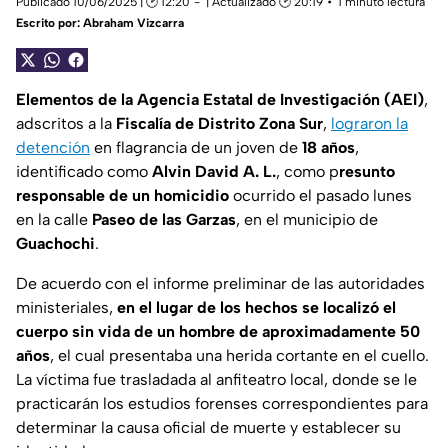
Publicado 10/06/2025 | 🕑 12:20
| Actualizado 🕑 20:19
1 minuto lectura
Escrito por:
Abraham Vizcarra
Elementos de la Agencia Estatal de Investigación (AEI)
,
adscritos a la
Fiscalía de Distrito Zona Sur
,
lograron la
detención
en flagrancia de un joven de
18 años
,
identificado como
Alvin David A. L.
, como p
resunto
responsable de un homicidio
ocurrido el pasado lunes
en la calle
Paseo de las Garzas
, en el municipio de
Guachochi
.
De acuerdo con el informe preliminar de las autoridades
ministeriales,
en el lugar de los hechos se localizó el
cuerpo sin vida de un hombre de aproximadamente 50
años
, el cual presentaba una herida cortante en el cuello.
La víctima fue trasladada al anfiteatro local, donde se le
practicarán los estudios forenses correspondientes para
determinar la causa oficial de muerte y establecer su