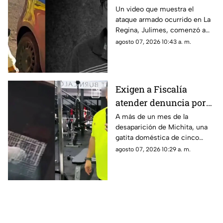
dispara a otro por
Un video que muestra el
ataque armado ocurrido en La
conflicto |VIDEO
Regina, Julimes, comenzó a
difundirse en redes sociales.
agosto 07, 2026 10:43 a. m.
Exigen a Fiscalía
atender denuncia por
presunto abandono de
A más de un mes de la
desaparición de Michita, una
la gatita Michita en
gatita doméstica de cinco
Chihuahua
años, su familia y personas
agosto 07, 2026 10:29 a. m.
que acompañan el caso
mantienen la exigencia de que
la Fiscalía avance en la
investigación.