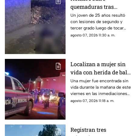
quemaduras tras
recibir descarga
Un joven de 25 años resultó
con lesiones de segundo y
eléctrica por cable
tercer grado luego de tocar
expuesto en banqueta
accidentalmente un cable con
agosto 07, 2026 11:30 a. m.
de Ciudad Juárez
energía eléctrica que se
encontraba sobre la vía pública.
Localizan a mujer sin
vida con herida de bala
en la cabeza cerca del
Una mujer fue encontrada sin
vida durante la mañana de este
Campo 34 en
viernes en las inmediaciones
Cuauhtémoc
del Campo 34, en el municipio
agosto 07, 2026 11:18 a. m.
de Cuauhtémoc
Registran tres