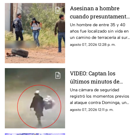
Asesinan a hombre
cuando presuntamente
se dirigía a trabajar en
Un hombre de entre 35 y 40
años fue localizado sin vida en
colonia Los Llanos de
un camino de terracería al sur
Chihuahua
de la ciudad de Chihuahua.
agosto 07, 2026 12:28 p. m.
VIDEO: Captan los
últimos minutos de
vida de Dominga,
Una cámara de seguridad
registró los momentos previos
abuelita asesinada por
al ataque contra Dominga, una
90 pesos en Puebla
mujer de 83 años que fue
agosto 07, 2026 12:11 p. m.
asesinada en San Salvador
Chachapa.