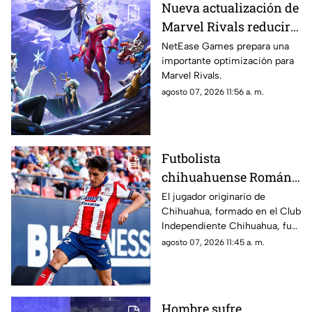
Nueva actualización de
Marvel Rivals reducirá
su tamaño y liberará
NetEase Games prepara una
importante optimización para
espacio en PC y
Marvel Rivals.
consolas
agosto 07, 2026 11:56 a. m.
Futbolista
chihuahuense Román
Torres cumple el sueño
El jugador originario de
Chihuahua, formado en el Club
de enfrentar a Lionel
Independiente Chihuahua, fue
Messi en la Leagues
titular con Atlético de San Luis.
agosto 07, 2026 11:45 a. m.
Cup 2026
Hombre sufre